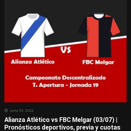
junio 30, 2022
Alianza Atlético vs FBC Melgar (03/07) |
Pronósticos deportivos, previa y cuotas