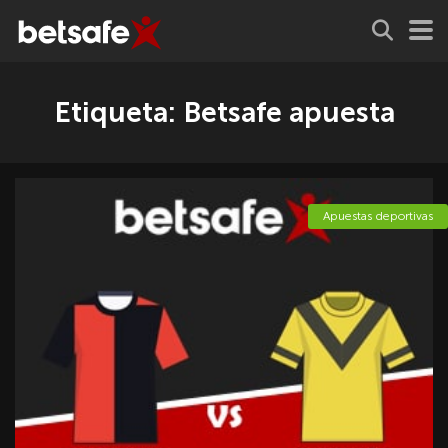
Etiqueta:
Betsafe apuesta
Apuestas deportivas