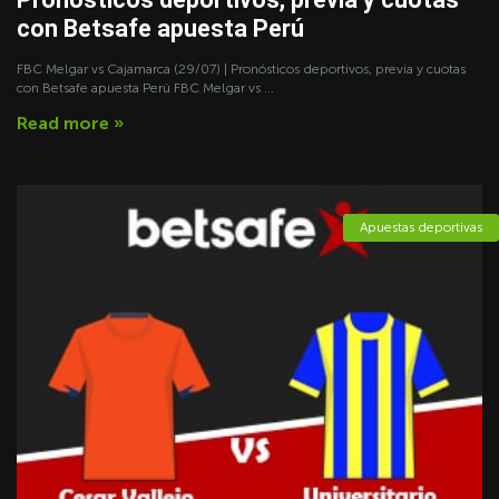
con Betsafe apuesta Perú
FBC Melgar vs Cajamarca (29/07) | Pronósticos deportivos, previa y cuotas
con Betsafe apuesta Perú FBC Melgar vs ...
Read more »
Apuestas deportivas