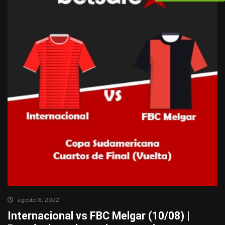
agosto 8, 2022
Internacional vs FBC Melgar (10/08) |