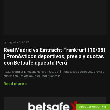
agosto 6, 2022
Real Madrid vs Eintracht Frankfurt (10/08)
| Pronósticos deportivos, previa y cuotas
con Betsafe apuesta Perú
Real Madrid vs Eintracht Frankfurt (10/08) | Pronósticos deportivos, previa y
cuotas con Betsafe apuesta Perú Arranca la ...
Read more »
Apuestas deportivas