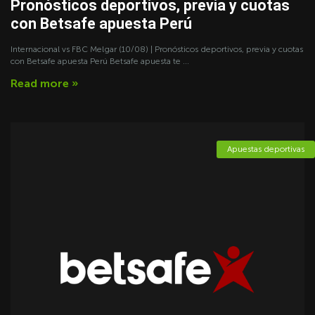
Pronósticos deportivos, previa y cuotas
con Betsafe apuesta Perú
Internacional vs FBC Melgar (10/08) | Pronósticos deportivos, previa y cuotas
con Betsafe apuesta Perú Betsafe apuesta te ...
Read more »
Apuestas deportivas