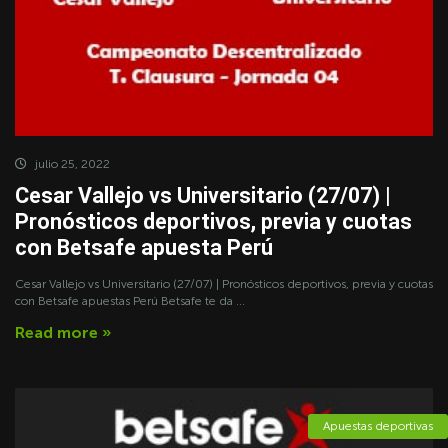
julio 25, 2022
Cesar Vallejo vs Universitario (27/07) |
Pronósticos deportivos, previa y cuotas
con Betsafe apuesta Perú
Cesar Vallejo vs Universitario (27/07) | Pronósticos deportivos, previa y cuotas
con Betsafe apuestas Perú Betsafe te da ...
Read more »
Apuestas deportivas