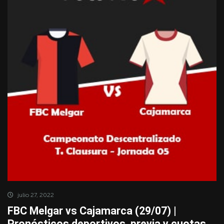
julio 27, 2022
FBC Melgar vs Cajamarca (29/07) |
Pronósticos deportivos, previa y cuotas