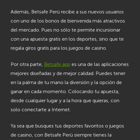
Además, Betsafe Perú recibe a sus nuevos usuarios
con uno de los bonos de bienvenida más atractivos
del mercado. Pues no sólo te permite incursionar
con una apuesta gratis en los deportes, sino que te
regala giros gratis para los juegos de casino.
Por otra parte,
Betsafe app
es una de las aplicaciones
mejores diseñadas y de mejor calidad. Puedes tener
en la palma de tu mano la diversión y la opción de
ganar en cada momento. Colocando tu apuesta,
desde cualquier lugar y a la hora que quieras, con
solo conectarte a Internet.
Ya sea que busques tus deportes favoritos o juegos
de casino, con Betsafe Perú siempre tienes la