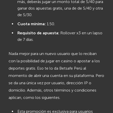
más, deberás jugar un monto total de S/40 para
ganar dos apuestas gratis, una de de S/40 y otra
de S/30.
Cuota mínima:
1.50.
Requisito de apuesta:
Rollover x3 en un lapso
de 7 días.
Nada mejor para un nuevo usuario que lo reciban
con la posibilidad de jugar en casino o apostar a los
deportes gratis. Eso te lo da Betsafe Perú al
momento de abrir una cuenta en su plataforma. Pero
se da una única vez por usuario, dirección IP o
domicilio. Además, otros términos y condiciones
aplican, como los siguientes.
Esta promoción es exclusiva para usuarios