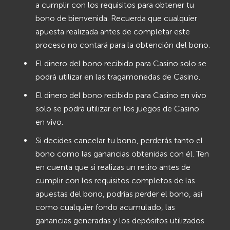
a cumplir con los requisitos para obtener tu
bono de bienvenida. Recuerda que cualquier
apuesta realizada antes de completar este
proceso no contará para la obtención del bono.
El dinero del bono recibido para Casino solo se
podrá utilizar en las tragamonedas de Casino.
El dinero del bono recibido para Casino en vivo
solo se podrá utilizar en los juegos de Casino
en vivo.
Si decides cancelar tu bono, perderás tanto el
bono como las ganancias obtenidas con él. Ten
en cuenta que si realizas un retiro antes de
cumplir con los requisitos completos de las
apuestas del bono, podrías perder el bono, así
como cualquier fondo acumulado, las
ganancias generadas y los depósitos utilizados