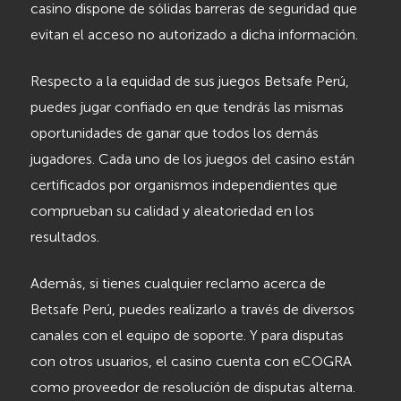
casino dispone de sólidas barreras de seguridad que
evitan el acceso no autorizado a dicha información.
Respecto a la equidad de sus juegos Betsafe Perú,
puedes jugar confiado en que tendrás las mismas
oportunidades de ganar que todos los demás
jugadores. Cada uno de los juegos del casino están
certificados por organismos independientes que
comprueban su calidad y aleatoriedad en los
resultados.
Además, si tienes cualquier reclamo acerca de
Betsafe Perú, puedes realizarlo a través de diversos
canales con el equipo de soporte. Y para disputas
con otros usuarios, el casino cuenta con eCOGRA
como proveedor de resolución de disputas alterna.