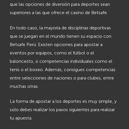
que las opciones de diversión para deportes sean
superiores a las que ofrece el casino de Betsafe.
En todo caso, la mayoría de disciplinas deportivas
que se juegan en el mundo tienen su espacio con
Betsafe Perú. Existen opciones para apostar a
eventos por equipos, como el fútbol o el
baloncesto, o competencias individuales como el
tenis o el boxeo. Además, consigues competencias
entre selecciones de naciones o para clubes, entre
muchas otras.
La forma de apostar a los deportes es muy simple, y
solo debes realizar los pasos siguientes para realizar
tu apuesta.