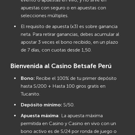
apuestas con seguro o en apuestas con
selecciones múltiples.
El requisito de apuesta (x3) es sobre ganancia
neta. Para retirar ganancias, debes acumular al
apostar 3 veces el bono recibido, en un plazo
de 7 días, con cuotas desde 1,50.
Bienvenida al Casino Betsafe Perú
Bono:
Recibe el 100% de tu primer depósito
hasta S/200 + Hasta 100 giros gratis en
Tucanito.
Depósito mínimo:
S/50.
Apuesta máxima
: La apuesta máxima
permitida en Casino y Casino en vivo con un
bono activo es de S/24 por ronda de juego o