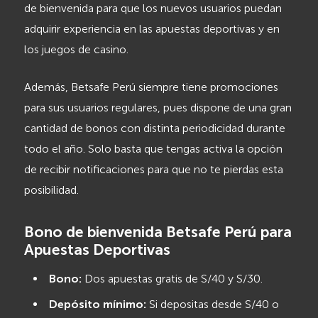
de bienvenida para que los nuevos usuarios puedan
adquirir experiencia en las apuestas deportivas y en
los juegos de casino.
Además, Betsafe Perú siempre tiene promociones
para sus usuarios regulares, pues dispone de una gran
cantidad de bonos con distinta periodicidad durante
todo el año. Solo basta que tengas activa la opción
de recibir notificaciones para que no te pierdas esta
posibilidad.
Bono de bienvenida Betsafe Perú para
Apuestas Deportivas
Bono:
Dos apuestas gratis de S/40 y S/30.
Depósito mínimo:
Si depositas desde S/40 o