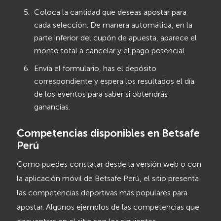
Coloca la cantidad que deseas apostar para
cada selección. De manera automática, en la
parte inferior del cupón de apuesta, aparece el
monto total a cancelar y el pago potencial.
Envía el formulario, has el depósito
correspondiente y espera los resultados el día
de los eventos para saber si obtendrás
ganancias.
Competencias disponibles en Betsafe
Perú
Como puedes constatar desde la versión web o con
la aplicación móvil de Betsafe Perú, el sitio presenta
las competencias deportivas más populares para
apostar. Algunos ejemplos de las competencias que