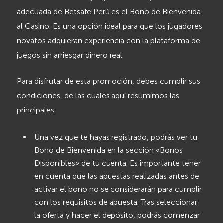
adecuada de Betsafe Perú es el Bono de Bienvenida
al Casino. Es una opción ideal para que los jugadores
novatos adquieran experiencia con la plataforma de
juegos sin arriesgar dinero real.
Para disfrutar de esta promoción, debes cumplir sus
condiciones, de las cuales aquí resumimos las
principales.
Una vez que te hayas registrado, podrás ver tu
Bono de Bienvenida en la sección «Bonos
Disponibles» de tu cuenta. Es importante tener
en cuenta que las apuestas realizadas antes de
activar el bono no se considerarán para cumplir
con los requisitos de apuesta. Tras seleccionar
la oferta y hacer el depósito, podrás comenzar