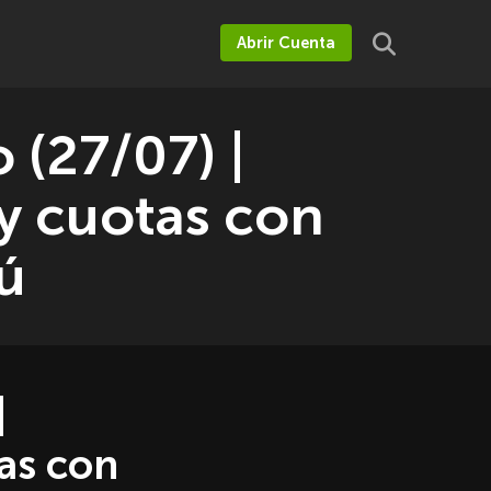
Abrir Cuenta
 (27/07) |
 y cuotas con
ú
|
tas con