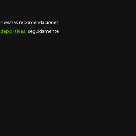
do nuestras recomendaciones
 deportivas
, seguidamente
.