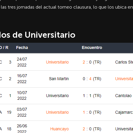
n las tres jornadas del actual torneo clausura, lo que los ubica 
dos de Universitario