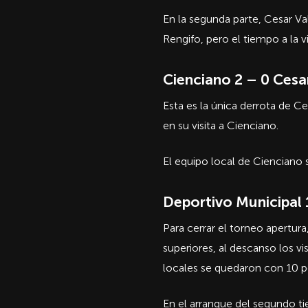
En la segunda parte, Cesar Va
Rengifo, pero el tiempo a la v
Cienciano 2 – 0 Cesar
Esta es la única derrota de Ce
en su visita a Cienciano.
El equipo local de Cienciano s
Deportivo Municipal 
Para cerrar el torneo apertur
superiores, al descanso los vi
locales se quedaron con 10 po
En el arranque del segundo t