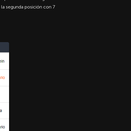
en la segunda posición con 7