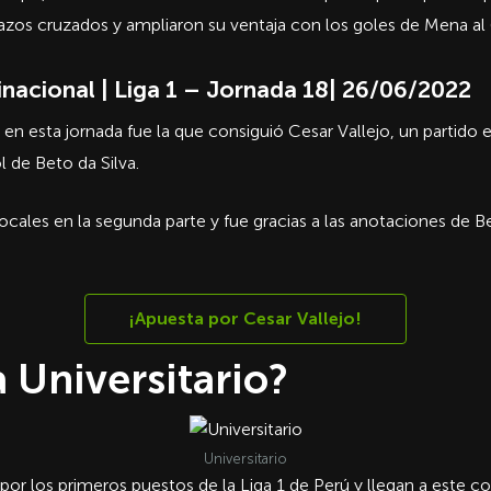
zos cruzados y ampliaron su ventaja con los goles de Mena al 
inacional | Liga 1 – Jornada 18| 26/06/2022
en esta jornada fue la que consiguió Cesar Vallejo, un partido e
 de Beto da Silva.
cales en la segunda parte y fue gracias a las anotaciones de Bet
¡Apuesta por Cesar Vallejo!
 Universitario?
Universitario
or los primeros puestos de la Liga 1 de Perú y llegan a este