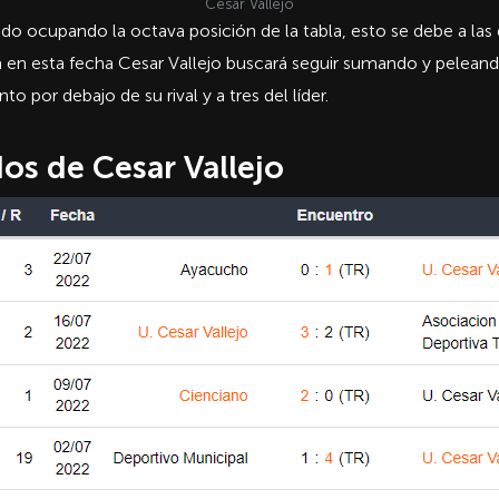
Cesar Vallejo
ido ocupando la octava posición de la tabla, esto se debe a las
sa en esta fecha Cesar Vallejo buscará seguir sumando y pelean
o por debajo de su rival y a tres del líder.
dos de Cesar Vallejo