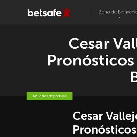
Bono de Bienveni
Cesar Vall
Pronósticos 
Apuestas deportivas
Cesar Vallej
Pronósticos