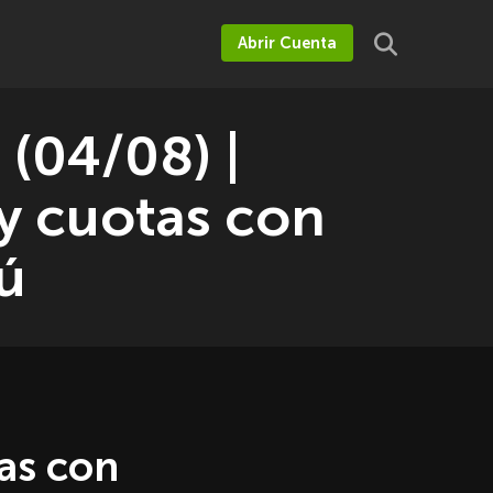
Abrir Cuenta
 (04/08) |
 y cuotas con
ú
tas con