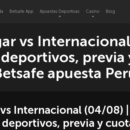
da
Betsafe App
Apuestas Deportivas
Casino
Blog
r vs Internacional
deportivos, previa
Betsafe apuesta Per
vs Internacional (04/08) |
 deportivos, previa y cuo