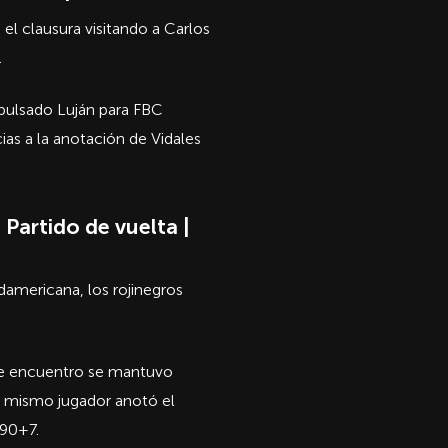
l clausura visitando a Carlos
.
xpulsado Luján para FBC
ias a la anotación de Vidales
Partido de vuelta |
udamericana, los rojinegros
ste encuentro se mantuvo
el mismo jugador anotó el
 90+7.