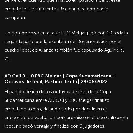
de Perú, encuentro que finalizó empatado a cero, este
empate le fue suficiente a Melgar para coronarse
campeón.
Un compromiso en el que FBC Melgar jugó con 10 toda la
segunda parte por la expulsión de Deneumostier, por el
cuadro local de Alianza también fue expulsado Aguirre al
71.
AD Cali 0 – 0 FBC Melgar | Copa Sudamericana –
Octavos de final, Partido de ida | 29/06/2022
El partido de ida de los octavos de final de la Copa
Sudamericana entre AD Cali y FBC Melgar finalizó
empatado a cero, dejando todo por decidir en el
encuentro de vuelta, un compromiso en el que Cali como
local no sacó ventaja y finalizó con 9 jugadores.