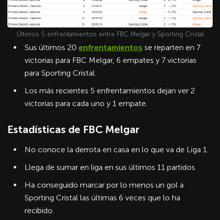
Últimos 5 enfrentamientos entre FBC Melgar y Sporting Cristal
Sus últimos 20
enfrentamientos
se reparten en 7
victorias para FBC Melgar, 6 empates y 7 victorias
para Sporting Cristal.
Los más recientes 5 enfrentamientos dejan ver 2
victorias para cada uno y 1 empate.
Estadísticas de FBC Melgar
No conoce la derrota en casa en lo que va de Liga 1.
Llega de sumar en liga en sus últimos 11 partidos.
Ha conseguido marcar por lo menos un gol a
Sporting Cristal las últimas 6 veces que lo ha
recibido.