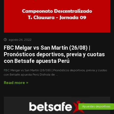
agosto 24, 2022
FBC Melgar vs San Martín (26/08) |
Pronósticos deportivos, previa y cuotas
con Betsafe apuesta Perú
FBC Melgar vs San Martín (26/08) | Pronósticos deportivos, previa y cuotas
con Betsafe apuesta Perú Disfruta de ...
Read more »
Apuestas deportivas