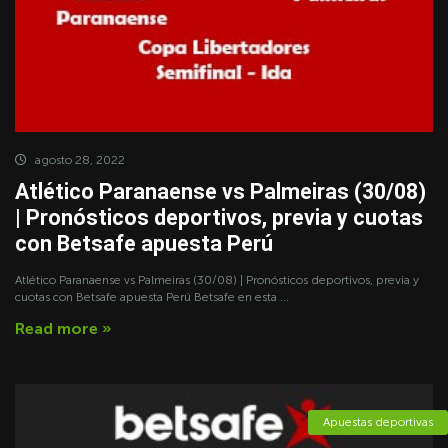
agosto 28, 2022
Atlético Paranaense vs Palmeiras (30/08)
| Pronósticos deportivos, previa y cuotas
con Betsafe apuesta Perú
Atlético Paranaense vs Palmeiras (30/08) | Pronósticos deportivos, previa y
cuotas con Betsafe apuesta Perú Betsafe en esta ...
Read more »
Apuestas deportivas