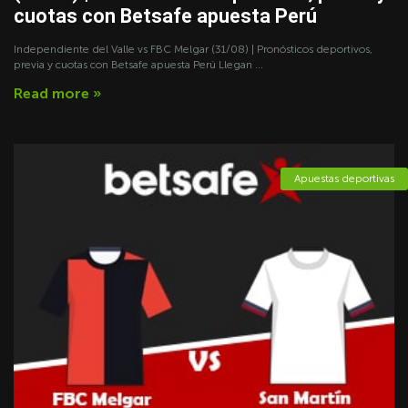
cuotas con Betsafe apuesta Perú
Independiente del Valle vs FBC Melgar (31/08) | Pronósticos deportivos,
previa y cuotas con Betsafe apuesta Perú Llegan ...
Read more »
Apuestas deportivas