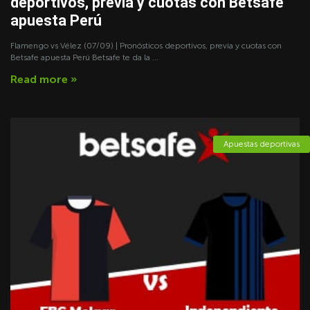
deportivos, previa y cuotas con Betsafe
apuesta Perú
Flamengo vs Vélez (07/09) | Pronósticos deportivos, previa y cuotas con
Betsafe apuesta Perú Betsafe te da la ...
Read more »
Apuestas deportivas