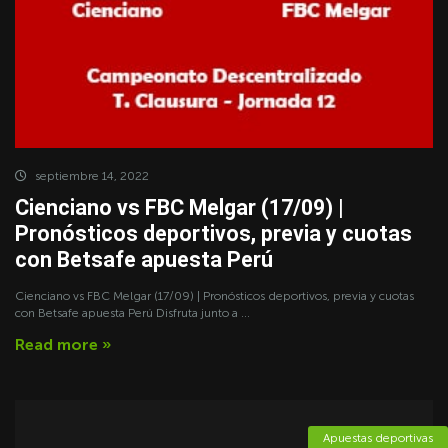
septiembre 14, 2022
Cienciano vs FBC Melgar (17/09) |
Pronósticos deportivos, previa y cuotas
con Betsafe apuesta Perú
Cienciano vs FBC Melgar (17/09) | Pronósticos deportivos, previa y cuotas
con Betsafe apuesta Perú Disfruta junto a ...
Read more »
Apuestas deportivas