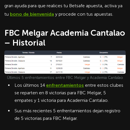
gran ayuda para que realices tu Betsafe apuesta, activa ya
tu
bono de bienvenida
y procede con tus apuestas.
FBC Melgar Academia Cantalao
– Historial
Últimos 5 enfrentamientos entre FBC Melgar y Academia Cantalao
Los últimos 14
enfrentamientos
entre estos clubes
se reparten en 8 victorias para FBC Melgar, 5
empates y 1 victoria para Academia Cantalao.
Sus más recientes 5 enfrentamientos dejan registro
de 5 victorias para FBC Melgar.