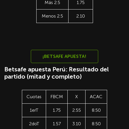
Más 2.5
1.75
Menos 2.5
2.10
¡BETSAFE APUESTA!
Betsafe apuesta Perú: Resultado del
partido (mitad y completo)
Cuotas
FBCM
X
ACAC
1erT
1.75
2.55
8.50
2doT
1.57
3.10
8.50