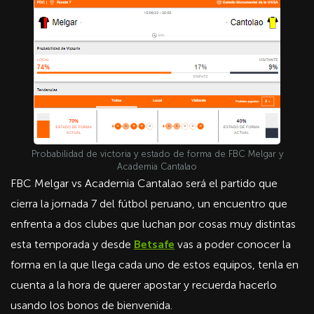
Probabilidad de victoria y estado de forma de FBC Melgar y
Academia Cantalao
FBC Melgar vs Academia Cantalao será el partido que
cierra la jornada 7 del fútbol peruano, un encuentro que
enfrenta a dos clubes que luchan por cosas muy distintas
esta temporada y desde
Betsafe
vas a poder conocer la
forma en la que llega cada uno de estos equipos, tenla en
cuenta a la hora de querer apostar y recuerda hacerlo
usando los bonos de bienvenida.