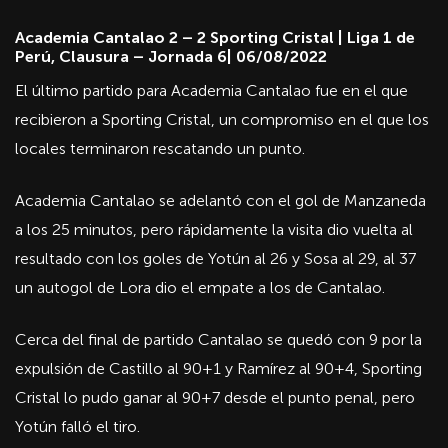
Academia Cantalao 2 – 2 Sporting Cristal | Liga 1 de
Perú, Clausura – Jornada 6| 06/08/2022
El último partido para Academia Cantalao fue en el que
recibieron a Sporting Cristal, un compromiso en el que los
locales terminaron rescatando un punto.
Academia Cantalao se adelantó con el gol de Manzaneda
a los 25 minutos, pero rápidamente la visita dio vuelta al
resultado con los goles de Yotún al 26 y Sosa al 29, al 37
un autogol de Lora dio el empate a los de Cantalao.
Cerca del final de partido Cantalao se quedó con 9 por la
expulsión de Castillo al 90+1 y Ramírez al 90+4, Sporting
Cristal lo pudo ganar al 90+7 desde el punto penal, pero
Yotún falló el tiro.