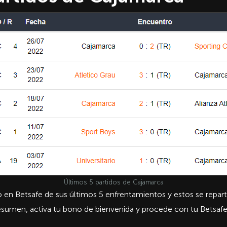
Últimos 5 partidos de Cajamarca
o en Betsafe de sus últimos 5 enfrentamientos y estos se reparte
resumen, activa tu bono de bienvenida y procede con tu Betsafe