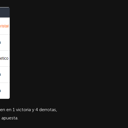
n en 1 victoria y 4 derrotas,
 apuesta.