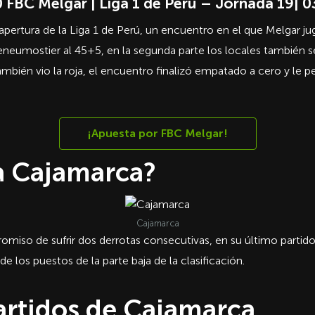
 0 FBC Melgar | Liga 1 de Perú – Jornada 19| 
 apertura de la Liga 1 de Perú, un encuentro en el que Melgar 
eneumostier al 45+5, en la segunda parte los locales también 
mbién vio la roja, el encuentro finalizó empatado a cero y le pe
¡Apuesta por FBC Melgar!
a Cajamarca?
Cajamarca
omiso de sufrir dos derrotas consecutivas, en su último parti
e los puestos de la parte baja de la clasificación.
artidos de Cajamarca