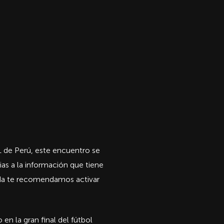
 1 de Perú, este encuentro se
as a la información que tiene
gada te recomendamos activar
en la gran final del fútbol