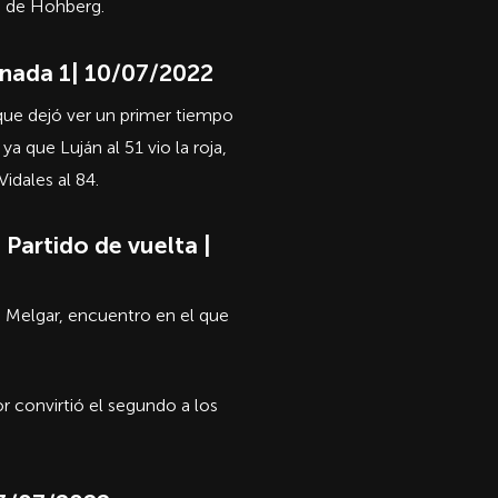
10 de Hohberg.
rnada 1| 10/07/2022
que dejó ver un primer tiempo
 que Luján al 51 vio la roja,
idales al 84.
Partido de vuelta |
C Melgar, encuentro en el que
r convirtió el segundo a los