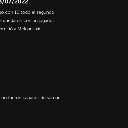
03/07/2022
jugó con 10 todo el segundo
se quedaron con un jugador
rmitió a Melgar salir
do no fueron capaces de sumar