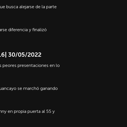
e busca alejarse de la parte
se diferencia y finalizó
 16| 30/05/2022
us peores presentaciones en lo
 Huancayo se marchó ganando
ny en propia puerta al 55 y
 83.