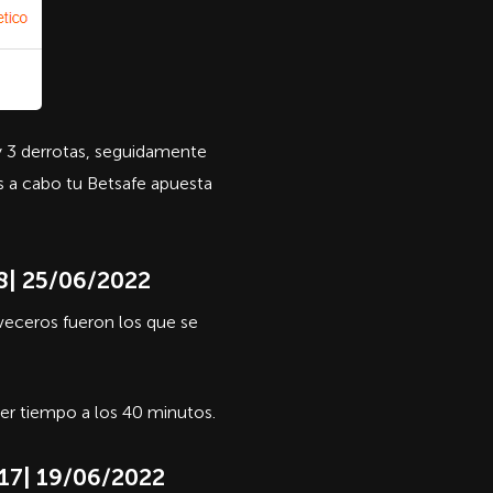
 y 3 derrotas, seguidamente
es a cabo tu Betsafe apuesta
18| 25/06/2022
rveceros fueron los que se
er tiempo a los 40 minutos.
 17| 19/06/2022