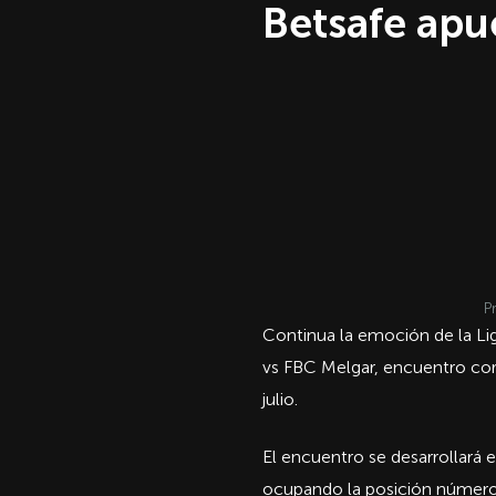
Betsafe apu
P
Continua la emoción de la Li
vs FBC Melgar, encuentro cor
julio.
El encuentro se desarrollará 
ocupando la posición número 6