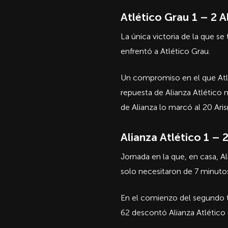
Atlético Grau 1 – 2 A
La única victoria de la que se
enfrentó a Atlético Grau.
Un compromiso en el que Atlé
repuesta de Alianza Atlético n
de Alianza lo marcó al 20 Ari
Alianza Atlético 1 – 
Jornada en la que, en casa, A
solo necesitaron de 7 minuto
En el comienzo del segundo t
62 descontó Alianza Atlético