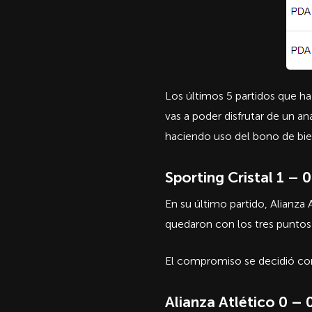
Los últimos 5 partidos que ha
vas a poder disfrutar de un a
haciendo uso del bono de bie
Sporting Cristal 1 – 
En su último partido, Alianza 
quedaron con los tres puntos
El compromiso se decidió con
Alianza Atlético 0 –