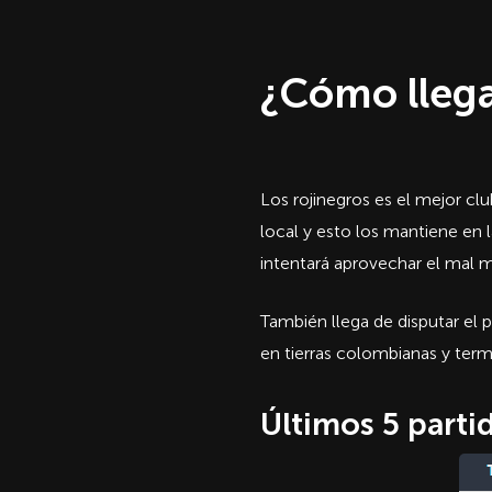
¿Cómo lleg
Los rojinegros es el mejor clu
local y esto los mantiene en l
intentará aprovechar el mal m
También llega de disputar el 
en tierras colombianas y ter
Últimos 5 parti