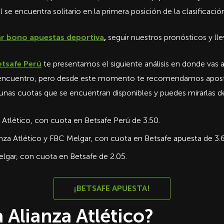
 se encuentra solitario en la primera posición de la clasificació
ar bono apuestas deportiva
,
seguir nuestros pronósticos y lle
etsafe Perú
te presentamos el siguiente análisis en donde vas 
te encuentro, pero desde este momento te recomendamos aposta
unas cuotas que se encuentran disponibles y puedes mirarlas d
za Atlético, con cuota en Betsafe Perú de 3.50.
nza Atlético y FBC Melgar, con cuota en Betsafe apuesta de 3.
elgar, con cuota en Betsafe de 2.05.
¡BETSAFE APUESTA!
 Alianza Atlético?