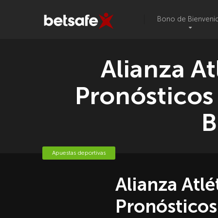
Bono de Bienveni
Alianza At
Pronósticos 
B
Apuestas deportivas
Alianza Atlé
Pronósticos