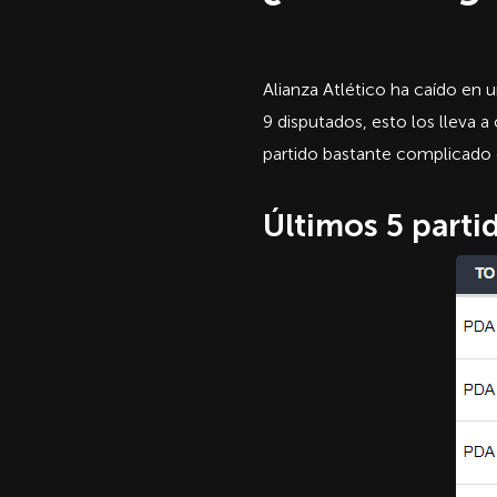
Alianza Atlético ha caído en 
9 disputados, esto los lleva a 
partido bastante complicado 
Últimos 5 parti