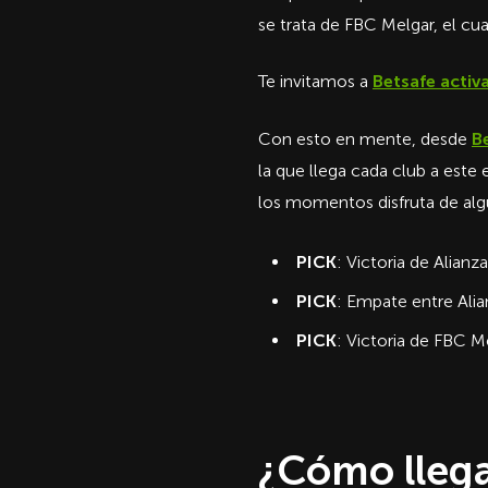
se trata de FBC Melgar, el cual
Te invitamos a
Betsafe activ
Con esto en mente, desde
B
la que llega cada club a es
los momentos disfruta de alg
PICK
: Victoria de Alian
PICK
: Empate entre Alia
PICK
: Victoria de FBC M
¿Cómo llega