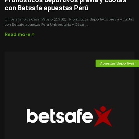
con Betsafe apuestas Perú
Universitario vs César Vallejo (27/02) | Pronósticos deportivos previa y cuotas
con Betsafe apuestas Perú Universitario y César ...
Read more »
Apuestas deportivas