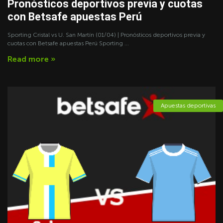
Pronósticos deportivos previa y cuotas
con Betsafe apuestas Perú
Sporting Cristal vs U. San Martín (01/04) | Pronósticos deportivos previa y
cuotas con Betsafe apuestas Perú Sporting ...
Read more »
Apuestas deportivas