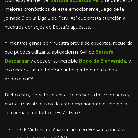
Con esto en mente,
Betsafe apuestas Perú
te ofrece los
mejores pronósticos de este emocionante juego de la
jornada 9 de la Liga 1 de Perú. Así que presta atención a
nuestros consejos de Betsafe apuestas.
Y mientras ganas con nuestra previa de apuestas, recuerda
que puedes utilizar la aplicación móvil de
Betsafe
Descargar
y acceder su increíble
Bono de Bienvenida
, y
solo necesitan un teléfono inteligente o una tableta
Android o iOS.
Dicho esto, Betsafe apuestas te presenta los mercados y
cuotas más atractivos de este emocionante duelo de la
liga peruana de fútbol. ¿Estás listo?
PICK Victoria de Alianza Lima en Betsafe apuestas
Perú con cuota de 1.80