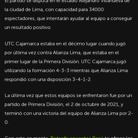
El partido se disputa en el estadio Alejandro Villanueva de
la ciudad de Lima, con capacidad para 34000
espectadores, que intentarán ayudar al equipo a conseguir
un resultado positivo.
UTC Cajamarca estaba en el décimo lugar cuando jugó
por última vez contra Alianza Lima, que estaba en el
primer lugar de la Primera División. UTC Cajamarca jugó
utilizando la formación 4-3-3 mientras que Alianza Lima
respondió con una disposición 3-4-1-2.
La última vez que estos equipos se enfrentaron fue por un
partido de Primera División, el 2 de octubre de 2021, y
terminó con una victoria del equipo de Alianza Lima por 2-
0.