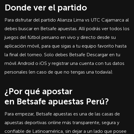
Donde ver el partido
Para disfrutar del partido Alianza Lima vs UTC Cajamarca al
debes buscar en Betsafe apuestas. Allí podrás ver todos los
juegos del fútbol peruano en vivo y directo desde su
aplicación móvil, para que sigas a tu equipo favorito hasta
la final del torneo. Solo debes Betsafe Descargar en tu
móvil Android o iOS y registrar una cuenta con tus datos
personales (en caso de que no tengas una todavía).
¿Por qué apostar
en Betsafe apuestas Perú?
Para empezar, Betsafe apuestas es una de las casas de
apuestas deportivas online más transparente, segura y
confiable de Latinoamérica, sin dejar a un lado que posee