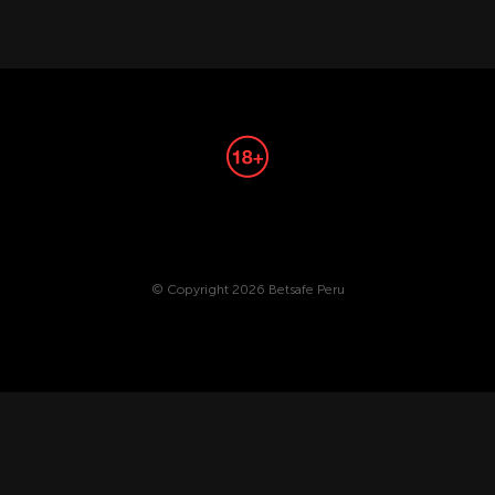
© Copyright 2026 Betsafe Peru