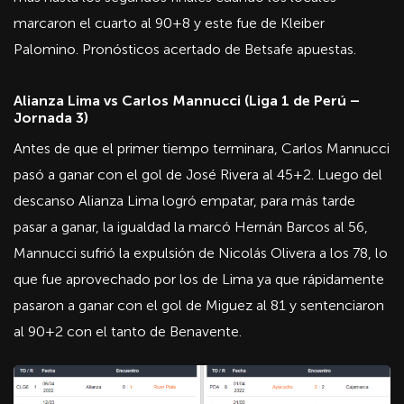
marcaron el cuarto al 90+8 y este fue de Kleiber
Palomino. Pronósticos acertado de Betsafe apuestas.
Alianza Lima vs Carlos Mannucci (Liga 1 de Perú –
Jornada 3)
Antes de que el primer tiempo terminara, Carlos Mannucci
pasó a ganar con el gol de José Rivera al 45+2. Luego del
descanso Alianza Lima logró empatar, para más tarde
pasar a ganar, la igualdad la marcó Hernán Barcos al 56,
Mannucci sufrió la expulsión de Nicolás Olivera a los 78, lo
que fue aprovechado por los de Lima ya que rápidamente
pasaron a ganar con el gol de Miguez al 81 y sentenciaron
al 90+2 con el tanto de Benavente.