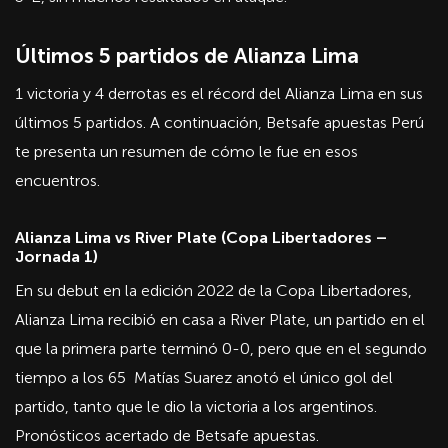
Últimos 5 partidos de Alianza Lima
1 victoria y 4 derrotas es el récord del Alianza Lima en sus
últimos 5 partidos. A continuación, Betsafe apuestas Perú
te presenta un resumen de cómo le fue en esos
encuentros.
Alianza Lima vs River Plate (Copa Libertadores –
Jornada 1)
En su debut en la edición 2022 de la Copa Libertadores,
Alianza Lima recibió en casa a River Plate, un partido en el
que la primera parte terminó 0-0, pero que en el segundo
tiempo a los 65 Matías Suarez anotó el único gol del
partido, tanto que le dio la victoria a los argentinos.
Pronósticos acertado de Betsafe apuestas.