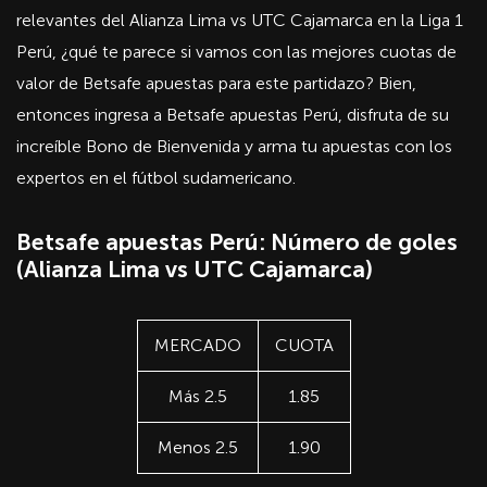
relevantes del Alianza Lima vs UTC Cajamarca en la Liga 1
Perú, ¿qué te parece si vamos con las mejores cuotas de
valor de Betsafe apuestas para este partidazo? Bien,
entonces ingresa a Betsafe apuestas Perú, disfruta de su
increíble Bono de Bienvenida y arma tu apuestas con los
expertos en el fútbol sudamericano.
Betsafe apuestas Perú: Número de goles
(Alianza Lima vs UTC Cajamarca)
MERCADO
CUOTA
Más 2.5
1.85
Menos 2.5
1.90