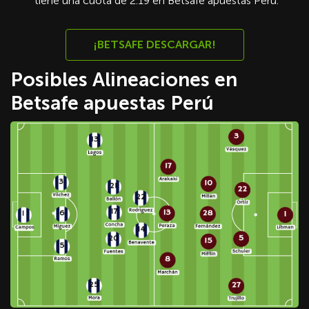
tiene una cuota de 2.19 en Betsafe apuestas Perú.
¡BETSAFE DESCARGAR!
Posibles Alineaciones en
Betsafe apuestas Perú