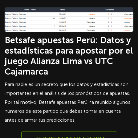
Betsafe apuestas Perú: Datos y
estadísticas para apostar por el
juego Alianza Lima vs UTC
Cajamarca
Para nadie es un secreto que los datos y estadísticas son
importantes en el análisis de los pronósticos de apuestas.
Por tal motivo, Betsafe apuestas Perú ha reunido algunos
números de este partido que debes tomar en cuenta
antes de armar tus predicciones.