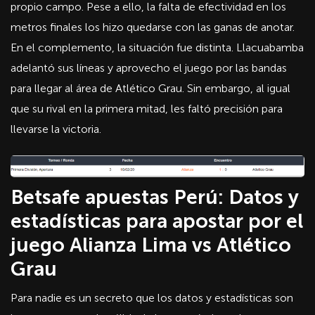
propio campo. Pese a ello, la falta de efectividad en los
metros finales los hizo quedarse con las ganas de anotar.
En el complemento, la situación fue distinta. Llacuabamba
adelantó sus líneas y aprovecho el juego por las bandas
para llegar al área de Atlético Grau. Sin embargo, al igual
que su rival en la primera mitad, les faltó precisión para
llevarse la victoria.
Betsafe apuestas Perú: Datos y
estadísticas para apostar por el
juego Alianza Lima vs Atlético
Grau
Para nadie es un secreto que los datos y estadísticas son