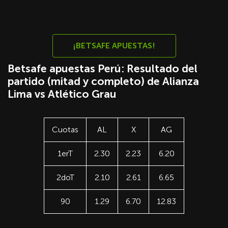
¡BETSAFE APUESTAS!
Betsafe apuestas Perú: Resultado del
partido (mitad y completo) de Alianza
Lima vs Atlético Grau
Cuotas
AL
X
AG
1erT
2.30
2.23
6.20
2doT
2.10
2.61
6.65
90
1.29
6.70
12.83