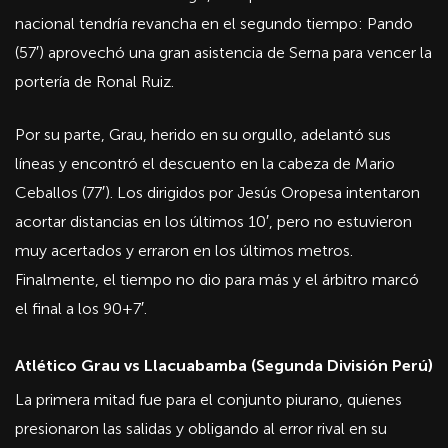
nacional tendría revancha en el segundo tiempo: Pando
(57′) aprovechó una gran asistencia de Serna para vencer la
portería de Ronal Ruiz.
Por su parte, Grau, herido en su orgullo, adelantó sus
líneas y encontró el descuento en la cabeza de Mario
Ceballos (77′). Los dirigidos por Jesús Oropesa intentaron
acortar distancias en los últimos 10′, pero no estuvieron
muy acertados y erraron en los últimos metros.
Finalmente, el tiempo no dio para más y el árbitro marcó
el final a los 90+7′.
Atlético Grau vs Llacuabamba (Segunda División Perú)
La primera mitad fue para el conjunto piurano, quienes
presionaron las salidas y obligando al error rival en su