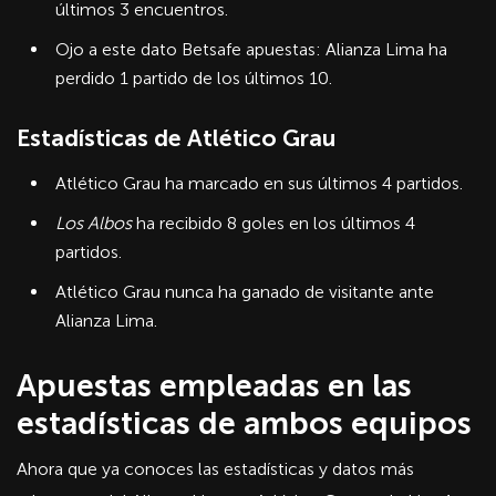
últimos 3 encuentros.
Ojo a este dato Betsafe apuestas: Alianza Lima ha
perdido 1 partido de los últimos 10.
Estadísticas de Atlético Grau
Atlético Grau ha marcado en sus últimos 4 partidos.
Los Albos
ha recibido 8 goles en los últimos 4
partidos.
Atlético Grau nunca ha ganado de visitante ante
Alianza Lima.
Apuestas empleadas en las
estadísticas de ambos equipos
Ahora que ya conoces las estadísticas y datos más