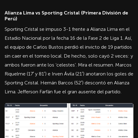
Alianza Lima vs Sporting Cristal (Primera División de
Perú)
Sporting Cristal se impuso 3-1 frente a Alianza Lima en el
Estadio Nacional por la fecha 16 de la Fase 2 de Liga 1. Así,
el equipo de Carlos Bustos perdió el invicto de 19 partidos
sin caer en el torneo local. De hecho, solo cayó 2 veces: y
ambos fueron ante los ‘celestes’. Mira el resumen. Marcos
Riquelme (17′ y 81′) e Irven Ávila (21′) anotaron los goles de
Sporting Cristal. Hernán Barcos (52′) descontó en Alianza
Lima. Jefferson Farfán fue el gran ausente del partido.