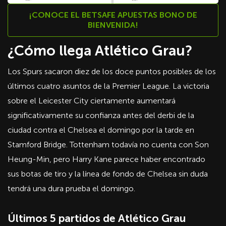
¡CONOCE EL BETSAFE APUESTAS BONO DE
BIENVENIDA!
¿Cómo llega Atlético Grau?
Los Spurs sacaron diez de los doce puntos posibles de los
últimos cuatro asuntos de la Premier League. La victoria
sobre el Leicester City ciertamente aumentará
significativamente su confianza antes del derbi de la
ciudad contra el Chelsea el domingo por la tarde en
Stamford Bridge. Tottenham todavía no cuenta con Son
Heung-Min, pero Harry Kane parece haber encontrado
sus botas de tiro y la línea de fondo de Chelsea sin duda
tendrá una dura prueba el domingo.
Últimos 5 partidos de Atlético Grau