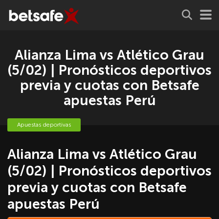
Alianza Lima vs Atlético Grau
(5/02) | Pronósticos deportivos
previa y cuotas con Betsafe
apuestas Perú
Apuestas deportivas
Alianza Lima vs Atlético Grau
(5/02) | Pronósticos deportivos
previa y cuotas con Betsafe
apuestas Perú