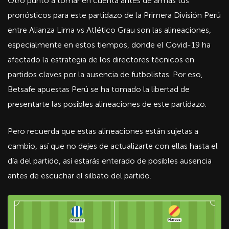
Otro punto a tomar en cuenta antes de armas tus
pronósticos para este partidazo de la Primera División Perú
entre Alianza Lima vs Atlético Grau son las alineaciones,
especialmente en estos tiempos, donde el Covid-19 ha
afectado la estrategia de los directores técnicos en
partidos claves por la ausencia de futbolistas. Por eso,
Betsafe apuestas Perú se ha tomado la libertad de
presentarte las posibles alineaciones de este partidazo.
Pero recuerda que estas alineaciones están sujetas a
cambio, así que no dejes de actualizarte con ellas hasta el
día del partido, así estarás enterado de posibles ausencia
antes de escuchar el silbato del partido.