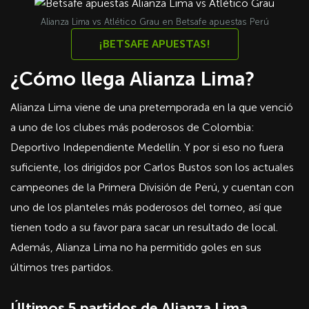
Alianza Lima vs Atlético Grau en Betsafe apuestas Perú
¡BETSAFE APUESTAS!
¿Cómo llega Alianza Lima?
Alianza Lima viene de una pretemporada en la que venció
a uno de los clubes más poderosos de Colombia:
Deportivo Independiente Medellín. Y por si eso no fuera
suficiente, los dirigidos por Carlos Bustos son los actuales
campeones de la Primera División de Perú, y cuentan con
uno de los planteles más poderosos del torneo, así que
tienen todo a su favor para sacar un resultado de local.
Además, Alianza Lima no ha permitido goles en sus
últimos tres partidos.
Últimos 5 partidos de Alianza Lima