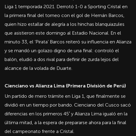
Liga 1 temporada 2021. Derrotó 1-0 a Sporting Cristal en
la primera final del torneo con el gol de Hernán Barcos,
quien hizo estallar de alegría a los hinchas blanquiazules
que asistieron este domingo al Estadio Nacional. En el
minuto 33, el ‘Pirata’ Barcos reiteró su influencia en Alianza
y se mandó un golazo digno de una final: controló el
balón, eludió a dos rival para definir de zurda lejos del
alcance de la volada de Duarte.
Cienciano vs Alianza Lima (Primera División de Perú)
Un partido de mero trámite en Liga 1, que finalmente se
dividió en un tiempo por bando. Cienciano del Cusco sacó
diferencias en los primeros 45′ y Alianza Lima igualó en la
última mitad, a la espera de prepararse ahora para la final
del campeonato frente a Cristal.