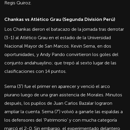
Regis Quiroz.
Chankas vs Atlético Grau (Segunda División Perú)
Los Chankas dieron el batacazo de la jornada tras derrotar
(3-1) al Atlético Grau en el estadio de la Universidad
Nacional Mayor de San Marcos. Kevin Serna, en dos
oportunidades, y Andy Pando convirtieron los goles del
conjunto andahuaylino; que trepó al sexto lugar de las
clasificaciones con 14 puntos.
Serna (3′) fue el primer en aparecer y venció el arco
piurano luego de una gran asistencia de Morales. Minutos
después, los pupilos de Juan Carlos Bazalar lograron
ampliar la cuenta. Serna (7′) volvió a ganarle las espaldas a
los defensores del ‘Patrimonio’ y con mucha categoría
marcó el 2-0. Sin embargo, el experimentado delantero