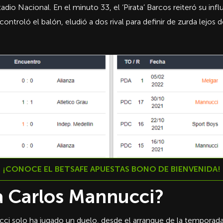
adio Nacional. En el minuto 33, el ‘Pirata’ Barcos reiteró su in
controló el balón, eludió a dos rival para definir de zurda lejos 
¡CONOCE EL BETSAFE APUESTAS BONO DE BIENVENIDA!
a Carlos Mannucci?
ci solo ha jugado un duelo, desde el arranque de la temporada.