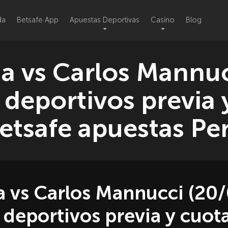
da
Betsafe App
Apuestas Deportivas
Casino
Blog
a vs Carlos Mannuc
 deportivos previa 
etsafe apuestas Pe
a vs Carlos Mannucci (20/
 deportivos previa y cuot