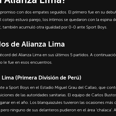
mpromiso con dos empates seguidos. El primero fue en su debu
el cotejo estuvo parejo, los íntimos se quedaron con la espina d
 2, también acumuló otra igualdad por 0-0 ante Sport Boys.
dos de Alianza Lima
 récord del Alianza Lima en sus últimos 5 partidos. A continuaci
 le fue en esos encuentros.
 Lima (Primera División de Perú)
te a Sport Boys en el Estadio Miguel Grau del Callao, que co
siciones de las autoridades sanitarias. El equipo de Carlos Bu
ganar en el año. Los blanquiazules tuvieron las ocasiones más c
pero ninguno de sus delanteros pudieron en el área ‘chalaca’. A