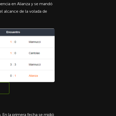
fluencia en Alianza y se mandó
del alcance de la volada de
 En la primera fecha se midió