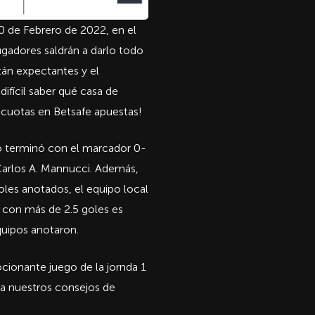
20 de Febrero de 2022, en el
ugadores saldrán a darlo todo
tán expectantes y el
ifícil saber qué casa de
 cuotas en Betsafe apuestas!
do terminó con el marcador 0-
 Carlos A. Mannucci. Además,
les anotados, el equipo local
s con más de 2.5 goles es
quipos anotaron.
cionante juego de la jornda 1
 a nuestros consejos de