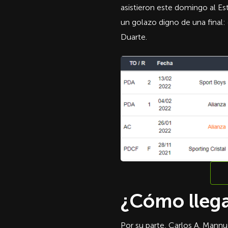
asistieron este domingo al Est
un golazo digno de una final: 
Duarte.
¿Cómo lleg
Por su parte,
Carlos A. Mannuc