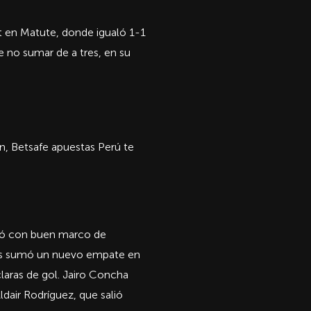
t en Matute, donde igualó 1-1
e no sumar de a tres, en su
ón, Betsafe apuestas Perú te
ntó con buen marco de
stos sumó un nuevo empate en
laras de gol. Jairo Concha
ldair Rodríguez, que salió