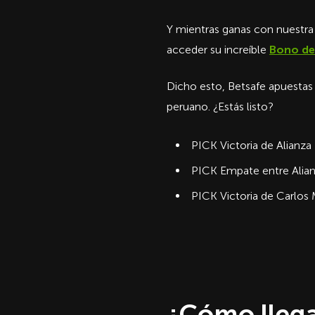
Y mientras ganas con nuestra 
acceder su increíble
Bono de
Dicho esto, Betsafe apuestas
peruano. ¿Estás listo?
PICK Victoria de Alianza
PICK Empate entre Alian
PICK Victoria de Carlos
¿Cómo llega