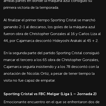
ambas partes en donde la máquina azul consiguió su
primera victoria de la temporada.
Al finalizar el primer tiempo Sporting Cristal se marchó
ganando 2-1 al descanso, los goles de la máquina azul
fueron obra de Christopher Gonzales al 16 y Carlos Liza al
44, por Cajamarca descontó Hideyoshi Arakaki al 45 + 2.
En la segunda parte del partido Sporting Cristal consiguió
marcar el tercero a los 65 obra de Christopher Gonzales,
Cajamarca seguiría insistiendo y a los 78 descontó con la
anotación de Nicolás Ortiz, a pesar de tener tiempo la
visita no fue capaz de empatar.
Sporting Cristal vs FBC Melgar (Liga 1 – Jornada 2)
Emocionante encuentro en el que se enfrentaron dos de