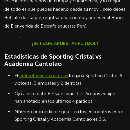
los mejores partidos de Europa y Sudamérica, y lo mejor
de todo es que puedes hacerlo desde tu móvil, solo debes
Betsafe descargar, registrar una cuenta y acceder al Bono
de Bienvenida de Betsafe apuestas Perú.
¡BETSAFE APUESTAS FÚTBOL!
Estadísticas de Sporting Cristal vs
Academia Cantolao
El
enfrentamiento directo
lo gana Sporting Cristal: 6
victorias, 3 empates y 2 derrotas.
Ojo a este dato Betsafe apuestas: Ambos equipos
han anotado en los últimos 4 partidos.
Número promedio de goles en los encuentros entre
Sporting Cristal y Academia Cantolao es 3.6.