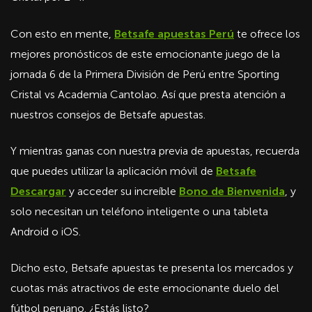
Con esto en mente,
Betsafe apuestas Perú
te ofrece los
mejores pronósticos de este emocionante juego de la
jornada 6 de la Primera División de Perú entre Sporting
Cristal vs Academia Cantolao. Así que presta atención a
nuestros consejos de Betsafe apuestas.
Y mientras ganas con nuestra previa de apuestas, recuerda
que puedes utilizar la aplicación móvil de
Betsafe
Descargar
y acceder su increíble
Bono de Bienvenida
, y
solo necesitan un teléfono inteligente o una tableta
Android o iOS.
Dicho esto, Betsafe apuestas te presenta los mercados y
cuotas más atractivos de este emocionante duelo del
fútbol peruano. ¿Estás listo?