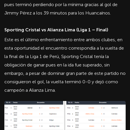
pues terminó perdiendo por la mínima gracias al gol de
Jimmy Pérez a los 39 minutos para los Huancaínos.
Sporting Cristal vs Alianza Lima (Liga 1 – Final)
Este es el último enfrentamiento entre ambos clubes, en
esta oportunidad el encuentro correspondía a la vuelta de
la final de la Liga 1 de Perú, Sporting Cristal tenía la
obligación de ganar pues en la ida fue superado, sin
embargo, a pesar de dominar gran parte de este partido no
consiguieron el gol, la vuelta terminó 0-0 y dejó como
campeón a Alianza Lima.