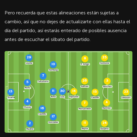
Pero recuerda que estas alineaciones están sujetas a
cambio, así que no dejes de actualizarte con ellas hasta el
día del partido, así estarás enterado de posibles ausencia
antes de escuchar el silbato del partido.