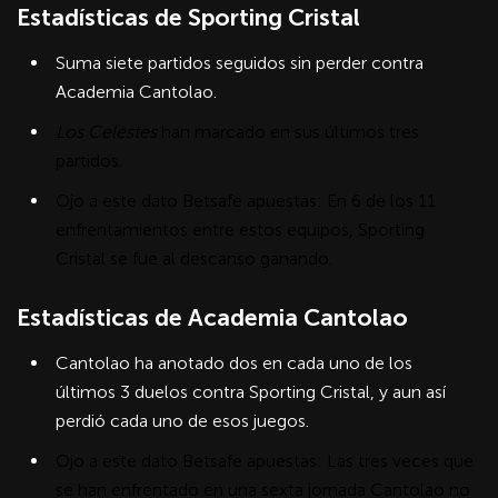
Estadísticas de Sporting Cristal
Suma siete partidos seguidos sin perder contra
Academia Cantolao.
Los Celestes
han marcado en sus últimos tres
partidos.
Ojo a este dato Betsafe apuestas: En 6 de los 11
enfrentamientos entre estos equipos, Sporting
Cristal se fue al descanso ganando.
Estadísticas de Academia Cantolao
Cantolao ha anotado dos en cada uno de los
últimos 3 duelos contra Sporting Cristal, y aun así
perdió cada uno de esos juegos.
Ojo a este dato Betsafe apuestas: Las tres veces que
se han enfrentado en una sexta jornada Cantolao no