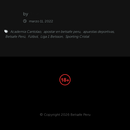
by
José
marzo 11, 2022
Academia Cantolao
,
apostar en betsafe peru
,
apuestas deportivas
,
Betsafe Perú
,
Fútbol
,
Liga 1 Betsson
,
Sporting Cristal
© Copyright 2026 Betsafe Peru