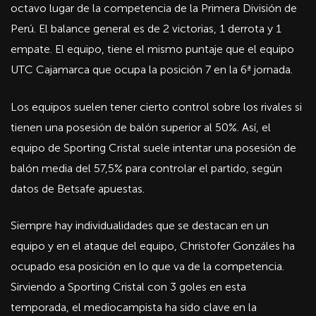
octavo lugar de la competencia de la Primera División de
Perú. El balance general es de 2 victorias, 1 derrota y 1
empate. El equipo, tiene el mismo puntaje que el equipo
UTC Cajamarca que ocupa la posición 7 en la 6ª jornada.
Los equipos suelen tener cierto control sobre los rivales si
tienen una posesión de balón superior al 50%. Así, el
equipo de Sporting Cristal suele intentar una posesión de
balón media del 57,5% para controlar el partido, según
datos de Betsafe apuestas.
Siempre hay individualidades que se destacan en un
equipo y en el ataque del equipo, Christofer Gonzáles ha
ocupado esa posición en lo que va de la competencia.
Sirviendo a Sporting Cristal con 3 goles en esta
temporada, el mediocampista ha sido clave en la