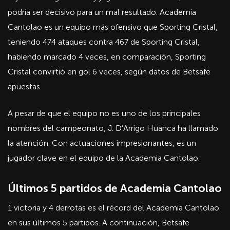
podría ser decisivo para un mal resultado. Academia
Cantolao es un equipo más ofensivo que Sporting Cristal,
teniendo 474 ataques contra 467 de Sporting Cristal,
habiendo marcado 4 veces, en comparación, Sporting
Cristal convirtió en gol 6 veces, según datos de Betsafe
apuestas.
A pesar de que el equipo no es uno de los principales
nombres del campeonato, J. D’Arrigo Huanca ha llamado
la atención. Con actuaciones impresionantes, es un
jugador clave en el equipo de la Academia Cantolao.
Últimos 5 partidos de Academia Cantolao
1 victoria y 4 derrotas es el récord del Academia Cantolao
en sus últimos 5 partidos. A continuación, Betsafe