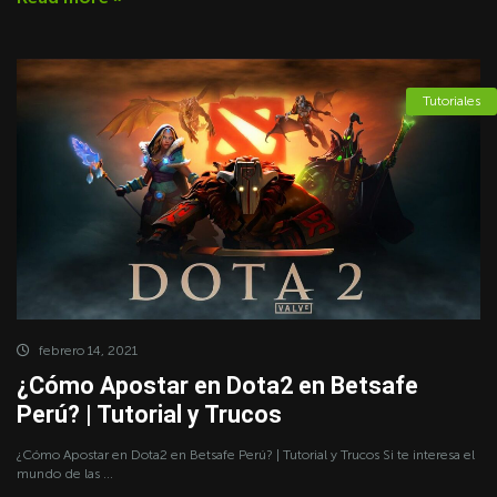
Tutoriales
febrero 14, 2021
¿Cómo Apostar en Dota2 en Betsafe
Perú? | Tutorial y Trucos
¿Cómo Apostar en Dota2 en Betsafe Perú? | Tutorial y Trucos Si te interesa el
mundo de las ...