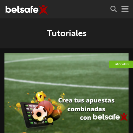
Tutoriales
Tutoriales