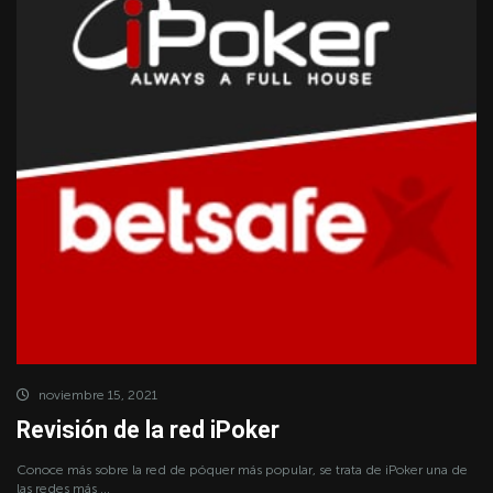
noviembre 15, 2021
Revisión de la red iPoker
Conoce más sobre la red de póquer más popular, se trata de iPoker una de
las redes más ...