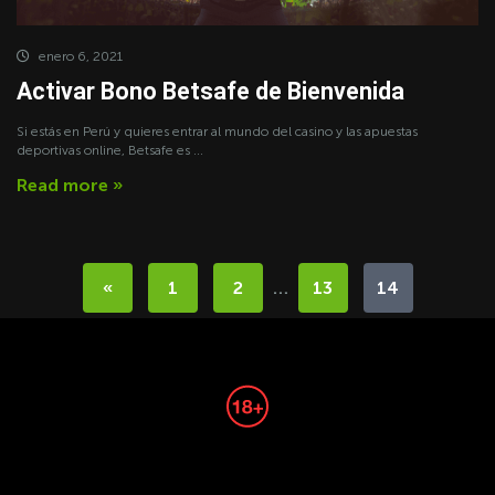
enero 6, 2021
Activar Bono Betsafe de Bienvenida
Si estás en Perú y quieres entrar al mundo del casino y las apuestas
deportivas online, Betsafe es ...
Read more »
«
1
2
…
13
14