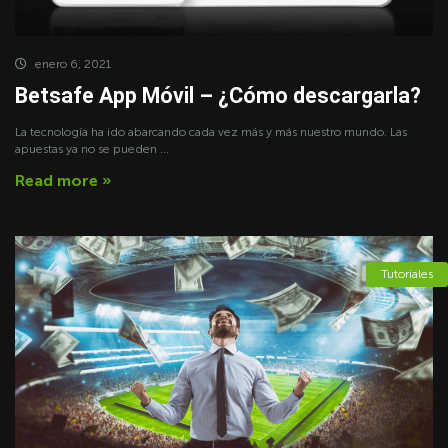
enero 6, 2021
Betsafe App Móvil – ¿Cómo descargarla?
La tecnología ha ido abarcando cada vez más y más nuestro mundo. Las
apuestas ya no se pueden ...
Read more »
Tutoriales