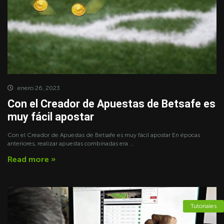
enero 26, 2023
Con el Creador de Apuestas de Betsafe es
muy fácil apostar
Con el Creador de Apuestas de Betsafe es muy fácil apostar En épocas
anteriores, realizar apuestas combinadas era ...
Read more »
Tutoriales