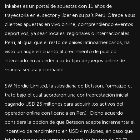
Inkabet es un portal de apuestas con 11 años de
trayectoria en el sector y líder en su país Perú. Ofrece a sus
clientes apuestas en vivo online, comprendiendo eventos
deportivos, ya sean locales, regionales o internacionales.
Perú, al igual que el resto de países latinoamericanos, ha
visto un auge en cuanto al crecimiento de público
interesado en acceder a todo tipo de juegos online de
manera segura y confiable.
SW Nordic Limited, la subsidiaria de Betsson, formalizó el
trato bajo el cual acordaron una contraprestación inicial
pagando USD 25 millones para adquirir los activos del
operador online con licencia en Perú. Dicho acuerdo
considera la opción de que Betsson acepte incrementar el
incentivo de rendimiento en USD 4 millones, en caso que