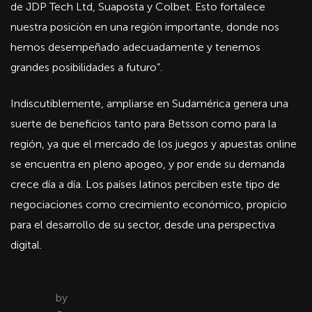
de JDP Tech Ltd, Suaposta y Colbet. Esto fortalece
nuestra posición en una región importante, donde nos
hemos desempeñado adecuadamente y tenemos
grandes posibilidades a futuro”.
Indiscutiblemente, ampliarse en Sudamérica genera una
suerte de beneficios tanto para Betsson como para la
región, ya que el mercado de los juegos y apuestas online
se encuentra en pleno apogeo, y por ende su demanda
crece día a día. Los países latinos perciben este tipo de
negociaciones como crecimiento económico, propicio
para el desarrollo de su sector, desde una perspectiva
digital.
by
José