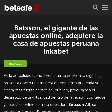
Betsson, el gigante de las
apuestas online, adquiere la
casa de apuestas peruana
Inkabet
Tutoriales
En la actualidad latinoamericana, la economía digital se
presenta como una manera de consumo que cada vez
cobra más fuerza dentro del público, procurando el
desarrollo de la virtualidad dentro de la región. Los juegos
y apuestas online, campo que lidera
Betsson AB
, se
presentan hoy en día como la manera más segura de