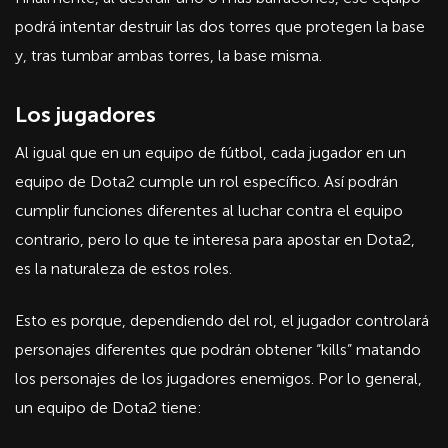
podrá intentar destruir las dos torres que protegen la base
y, tras tumbar ambas torres, la base misma.
Los jugadores
Al igual que en un equipo de fútbol, cada jugador en un
equipo de Dota2 cumple un rol específico. Así podrán
cumplir funciones diferentes al luchar contra el equipo
contrario, pero lo que te interesa para apostar en Dota2,
es la naturaleza de estos roles.
Esto es porque, dependiendo del rol, el jugador controlará
personajes diferentes que podrán obtener “kills” matando
los personajes de los jugadores enemigos. Por lo general,
un equipo de Dota2 tiene: