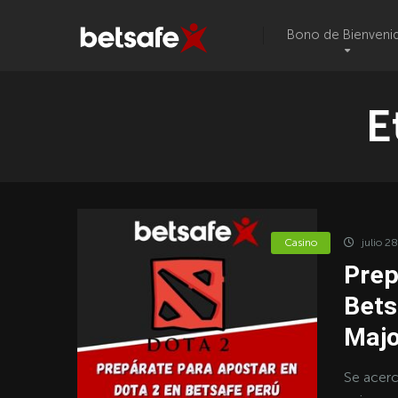
Bono de Bienveni
E
Casino
julio 2
Prep
Bets
Maj
Se acerc