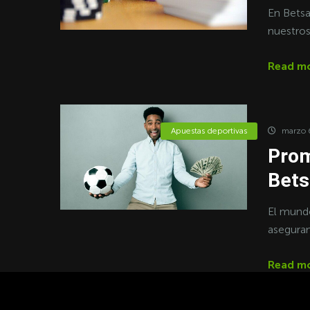
En Betsa
nuestros
Read m
Apuestas deportivas
marzo 
Prom
Bets
El mundo
aseguram
Read m