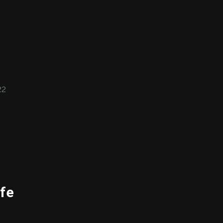
22
fe