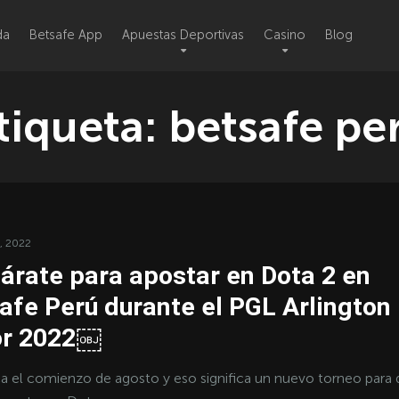
da
Betsafe App
Apuestas Deportivas
Casino
Blog
tiqueta:
betsafe pe
8, 2022
árate para apostar en Dota 2 en
afe Perú durante el PGL Arlington
or 2022￼
a el comienzo de agosto y eso significa un nuevo torneo para 