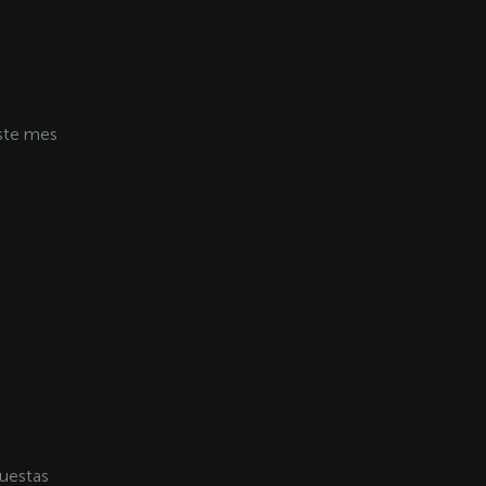
este mes
uestas