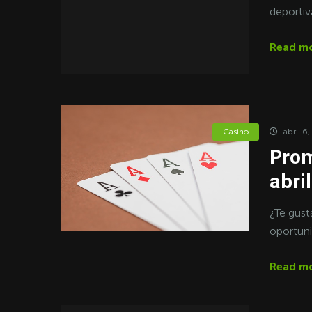
deportiva
Read m
Casino
abril 6,
Prom
abri
¿Te gust
oportuni
Read m