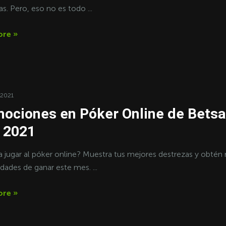
s. Pero, eso no es todo ...
ore »
 2021
ociones en Póker Online de Betsa
l 2021
a jugar al póker online? Muestra tus mejores destrezas y obtén
dades de ganar este mes. ...
ore »