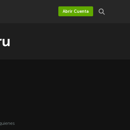
Abrir Cuenta
ru
quienes