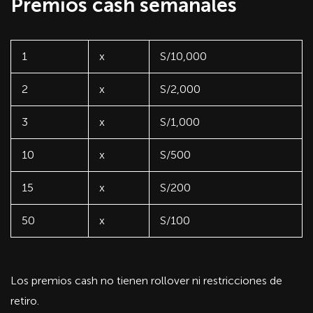
Premios cash semanales
1
x
S/10,000
2
x
S/2,000
3
x
S/1,000
10
x
S/500
15
x
S/200
50
x
S/100
Los premios cash no tienen rollover ni restricciones de
retiro.