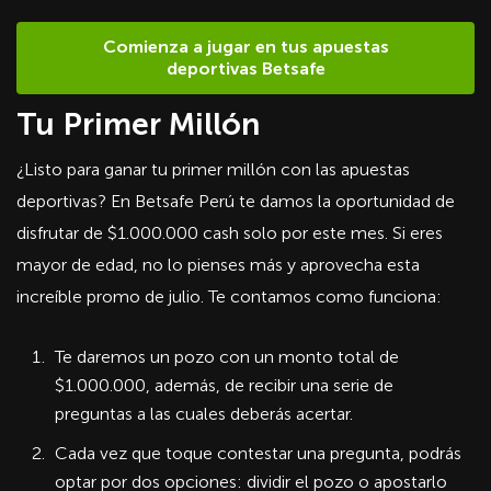
Comienza a jugar en tus apuestas
deportivas Betsafe
Tu Primer Millón
¿Listo para ganar tu primer millón con las apuestas
deportivas? En Betsafe Perú te damos la oportunidad de
disfrutar de $1.000.000 cash solo por este mes. Si eres
mayor de edad, no lo pienses más y aprovecha esta
increíble promo de julio. Te contamos como funciona:
Te daremos un pozo con un monto total de
$1.000.000, además, de recibir una serie de
preguntas a las cuales deberás acertar.
Cada vez que toque contestar una pregunta, podrás
optar por dos opciones: dividir el pozo o apostarlo