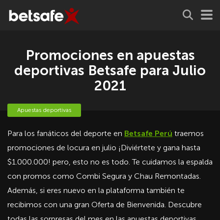
Promociones en apuestas
deportivas Betsafe para Julio
2021
Apuestas deportivas
Para los fanáticos del deporte en
Betsafe Perú
traemos
promociones de locura en julio ¡Diviértete y gana hasta
$1.000.000! pero, esto no es todo. Te cuidamos la espalda
con promos como Combi Segura y Chau Remontadas.
Además, si eres nuevo en la plataforma también te
recibimos con una gran Oferta de Bienvenida. Descubre
todas las sorpresas del mes en las apuestas deportivas.