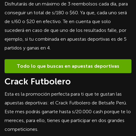
Disfrutarás de un máximo de 3 reembolsos cada día, para
conseguir un total de s/180 o $60. Ya que, cada uno será
de s/60 o $20 en efectivo. Te en cuenta que solo
sucederá en caso de que uno de los resultados falle, por
ejemplo, si tu combinada en apuestas deportivas es de 5
partidos y ganas en 4.
Todo lo que buscas en apuestas deportivas
Crack Futbolero
Esta es la promoción perfecta para ti que te gustan las
apuestas deportivas: el Crack Futbolero de Betsafe Perú.
Este mes podrás ganarte hasta s/20.000 cash porque te lo
mereces, para ello, tienes que participar en dos grandes
competiciones.