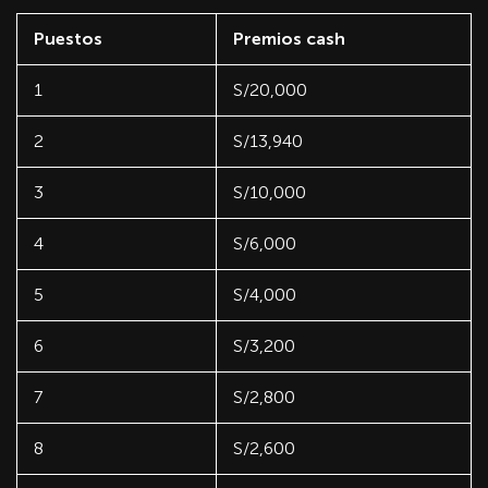
Puestos
Premios cash
1
S/20,000
2
S/13,940
3
S/10,000
4
S/6,000
5
S/4,000
6
S/3,200
7
S/2,800
8
S/2,600