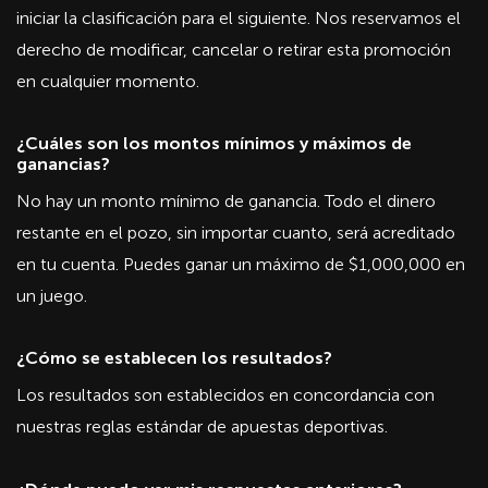
iniciar la clasificación para el siguiente. Nos reservamos el
derecho de modificar, cancelar o retirar esta promoción
en cualquier momento.
¿Cuáles son los montos mínimos y máximos de
ganancias?
No hay un monto mínimo de ganancia. Todo el dinero
restante en el pozo, sin importar cuanto, será acreditado
en tu cuenta. Puedes ganar un máximo de $1,000,000 en
un juego.
¿Cómo se establecen los resultados?
Los resultados son establecidos en concordancia con
nuestras reglas estándar de apuestas deportivas.