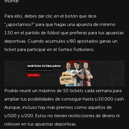
triunfar.
Para ello, debes dar clic en el botón que dice
“¿apostamos?” para que hagas una apuesta de mínimo
1.50 en el partido de fútbol que prefieras para tus apuestas
deportivas. Cuando acumules s/80 apostados ganas un
ticket para participar en el Sorteo Futbolero.
Podrás reunir un máximo de 50 tickets cada semana para
ampliar tus posibilidades de conseguir hasta s/10.000 cash.
Aunque, incluso hay más premios como aquellos de
s/500 y s/200. Estos no tienen restricciones de dinero ni
rollover en tus apuestas deportivas.