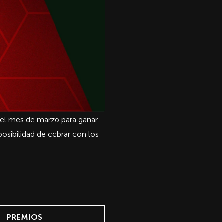
el mes de marzo para ganar
osibilidad de cobrar con los
PREMIOS