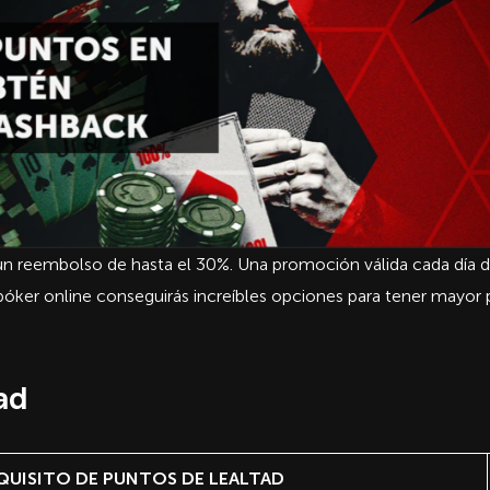
reembolso de hasta el 30%. Una promoción válida cada día d
óker online conseguirás increíbles opciones para tener mayor p
ad
QUISITO DE PUNTOS DE LEALTAD