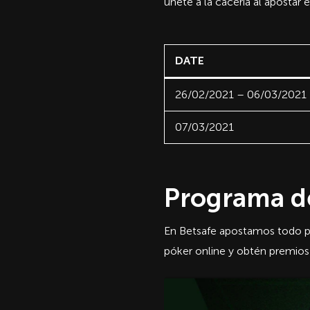
únete a la cacería al apostar 
DATE
26/02/2021 – 06/03/2021
07/03/2021
Programa de
En Betsafe apostamos todo po
póker online y obtén premios