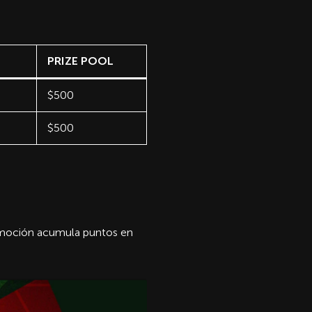
PRIZE POOL
$500
$500
romoción acumula puntos en