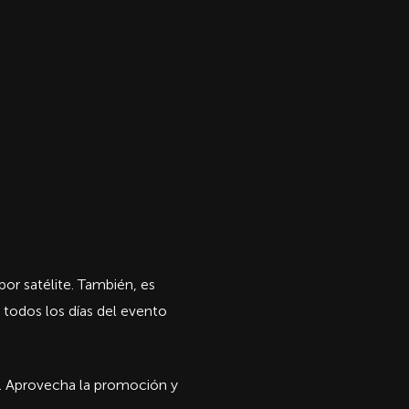
 por satélite. También, es
 todos los días del evento
o. Aprovecha la promoción y