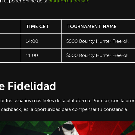
en el póker online de la
plataforma Betsafe
.
TIME CET
TOURNAMENT NAME
14:00
$500 Bounty Hunter Freeroll
11:00
$500 Bounty Hunter Freeroll
 Fidelidad
r los usuarios más fieles de la plataforma. Por eso, con la p
 cashback, es la oportunidad para compensar tu constancia.