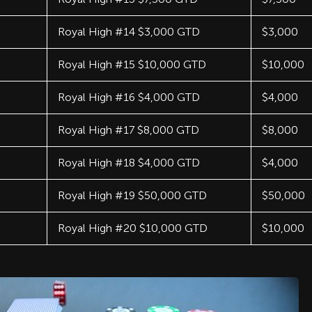
Royal High #14 $3,000 GTD
$3,000
Royal High #15 $10,000 GTD
$10,000
Royal High #16 $4,000 GTD
$4,000
Royal High #17 $8,000 GTD
$8,000
Royal High #18 $4,000 GTD
$4,000
Royal High #19 $50,000 GTD
$50,000
Royal High #20 $10,000 GTD
$10,000