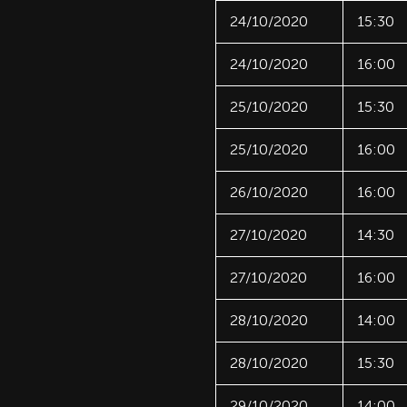
24/10/2020
15:30
24/10/2020
16:00
25/10/2020
15:30
25/10/2020
16:00
26/10/2020
16:00
27/10/2020
14:30
27/10/2020
16:00
28/10/2020
14:00
28/10/2020
15:30
29/10/2020
14:00