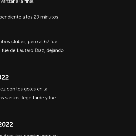
nzar a la final.
ependiente a los 29 minutos
bos clubes, pero al 67 fue
e fue de Lautaro Díaz, dejando
022
ez con los goles en la
s santos llegó tarde y fue
/2022
de Arequipa consiguieron su