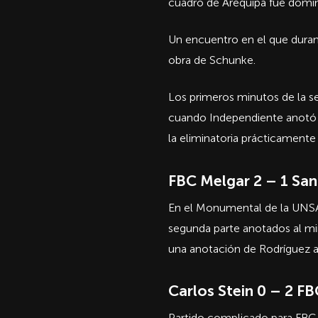
cuadro de Arequipa fue domina
Un encuentro en el que durant
obra de Schunke.
Los primeros minutos de la s
cuando Independiente anotó el
la eliminatoria prácticamente 
FBC Melgar 2 – 1 San
En el Monumental de la UNSA,
segunda parte anotados al min
una anotación de Rodríguez a
Carlos Stein 0 – 2 F
Partido complicado para FBC M