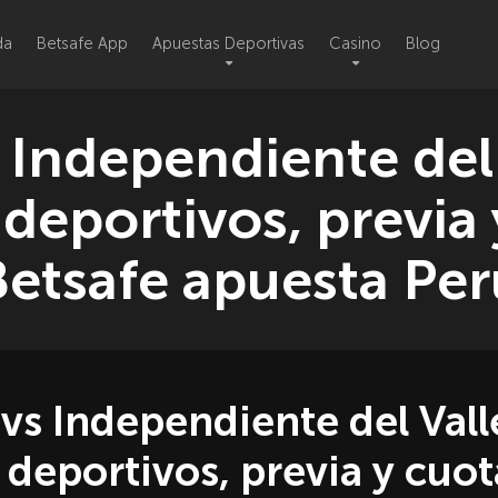
da
Betsafe App
Apuestas Deportivas
Casino
Blog
Independiente del 
deportivos, previa
Betsafe apuesta Per
vs Independiente del Valle
 deportivos, previa y cuo