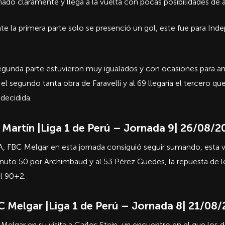
do claramente y llega a la vuelta con pocas posibilidades de ava
e la primera parte solo se presenció un gol, este fue para Ind
egunda parte estuvieron muy igualados y con ocasiones para am
 segundo tanta obra de Faravelli y al 69 llegaría el tercero qu
decidida.
 Martín |Liga 1 de Perú – Jornada 9| 26/08/2
 FBC Melgar en esta jornada consiguió seguir sumando, esta v
uto 50 por Archimbaud y al 53 Pérez Guedes, la repuesta de lo
l 90+2.
BC Melgar |Liga 1 de Perú – Jornada 8| 21/08
elgar en su visita a Carlos Stein, un encuentro en el que los 