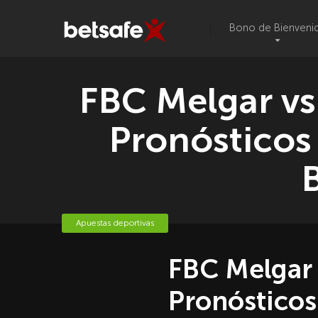
Bono de Bienveni
FBC Melgar vs 
Pronósticos 
Apuestas deportivas
FBC Melgar 
Pronósticos