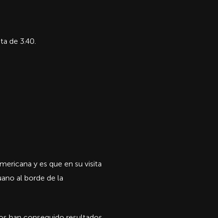
ta de 3.40.
ericana y es que en su visita
ano al borde de la
gros han conseguido resultados