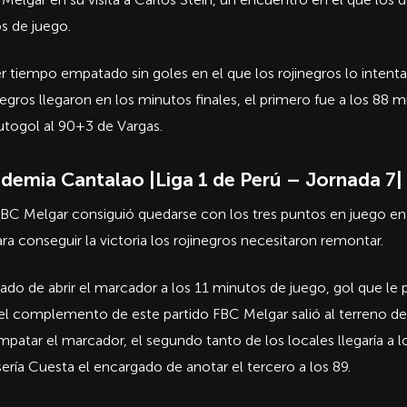
os de juego.
er tiempo empatado sin goles en el que los rojinegros lo intent
inegros llegaron en los minutos finales, el primero fue a los 8
utogol al 90+3 de Vargas.
demia Cantalao |Liga 1 de Perú – Jornada 7
BC Melgar consiguió quedarse con los tres puntos en juego en 
a conseguir la victoria los rojinegros necesitaron remontar.
ado de abrir el marcador a los 11 minutos de juego, gol que le
 el complemento de este partido FBC Melgar salió al terreno de
patar el marcador, el segundo tanto de los locales llegaría a l
ería Cuesta el encargado de anotar el tercero a los 89.