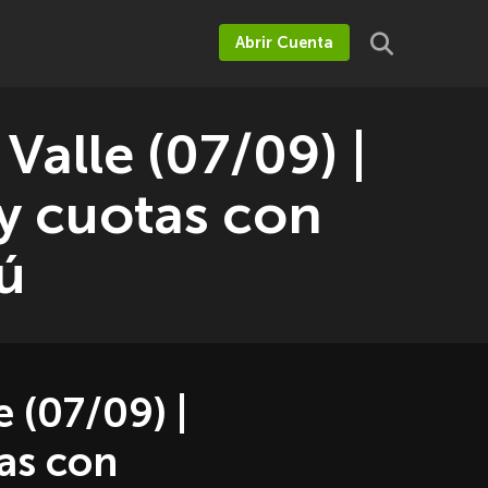
Abrir Cuenta
Valle (07/09) |
 y cuotas con
ú
 (07/09) |
tas con