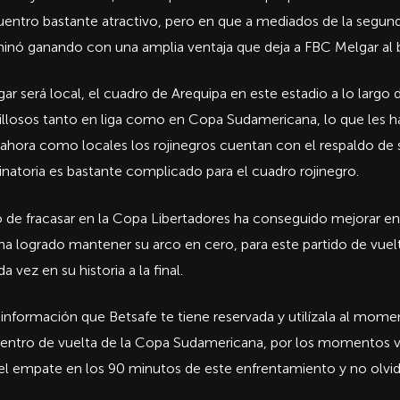
entro bastante atractivo, pero en que a mediados de la segunda
minó ganando con una amplia ventaja que deja a FBC Melgar al b
r será local, el cuadro de Arequipa en este estadio a lo largo
llosos tanto en liga como en Copa Sudamericana, lo que les ha 
 ahora como locales los rojinegros cuentan con el respaldo de s
inatoria es bastante complicado para el cuadro rojinegro.
o de fracasar en la Copa Libertadores ha conseguido mejorar e
ha logrado mantener su arco en cero, para este partido de vuelt
 vez en su historia a la final.
 información que Betsafe te tiene reservada y utilízala al momen
entro de vuelta de la Copa Sudamericana, por los momentos vas
y el empate en los 90 minutos de este enfrentamiento y no olvi