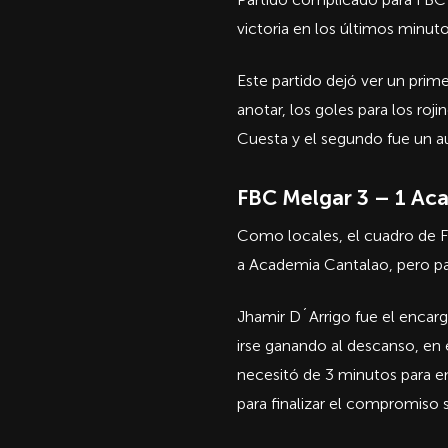
victoria en los últimos minut
Este partido dejó ver un prim
anotar, los goles para los roj
Cuesta y el segundo fue un a
FBC Melgar 3 – 1 Aca
Como locales, el cuadro de F
a Academia Cantalao, pero par
Jhamir D´Arrigo fue el encarg
irse ganando al descanso, en
necesitó de 3 minutos para em
para finalizar el compromiso s