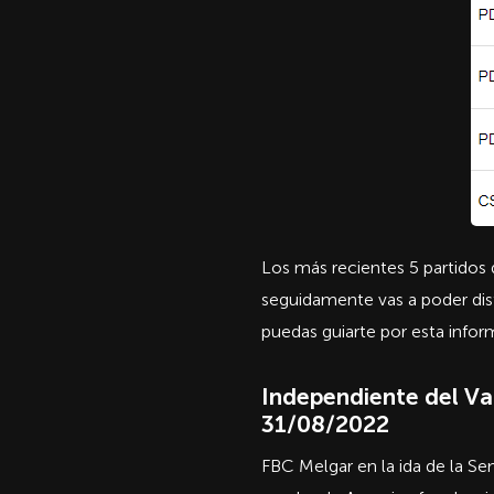
Los más recientes 5 partidos 
seguidamente vas a poder dis
puedas guiarte por esta infor
Independiente del Va
31/08/2022
FBC Melgar en la ida de la Se