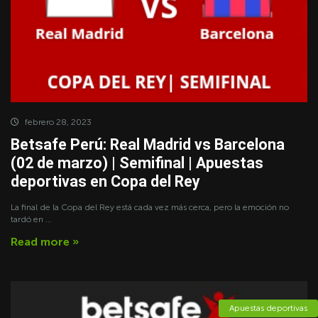
febrero 28, 2023
Betsafe Perú: Real Madrid vs Barcelona
(02 de marzo­) | Semifinal | Apuestas
deportivas en Copa del Rey
La final de la Copa del Rey está cada vez más cerca, pero la emoción no
tardó en ...
Read more »
Apuestas deportivas