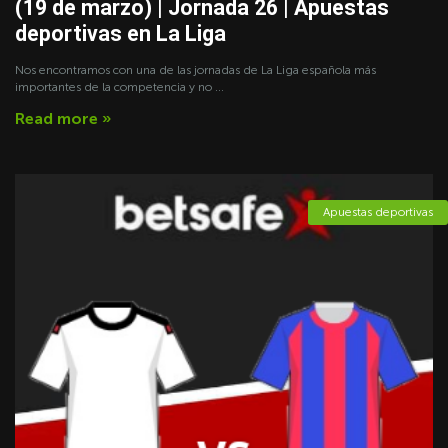
(19 de marzo) | Jornada 26 | Apuestas
deportivas en La Liga
Nos encontramos con una de las jornadas de La Liga española más
importantes de la competencia y no ...
Read more »
Apuestas deportivas