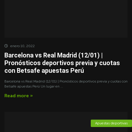
enero 10, 2022
Barcelona vs Real Madrid (12/01) |
Pronósticos deportivos previa y cuotas
con Betsafe apuestas Perú
Barcelona vs Real Madrid (12/01) | Pronósticos deportivos previa y cuotas con
Betsafe apuestas Perú Un lugar en ...
Read more »
Apuestas deportivas