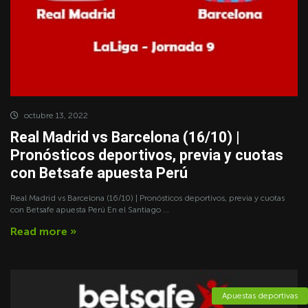
octubre 13, 2022
Real Madrid vs Barcelona (16/10) |
Pronósticos deportivos, previa y cuotas
con Betsafe apuesta Perú
Real Madrid vs Barcelona (16/10) | Pronósticos deportivos, previa y cuotas
con Betsafe apuesta Perú En el Santiago ...
Read more »
Apuestas deportivas