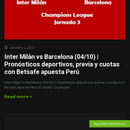
octubre 1, 2022
Inter Milán vs Barcelona (04/10) |
Pronósticos deportivos, previa y cuotas
con Betsafe apuesta Perú
Inter Milán vs Barcelona (04/10) | Pronósticos deportivos, previa y cuotas con
Betsafe apuesta Perú El Stadio Giuseppe ...
Read more »
Apuestas deportivas