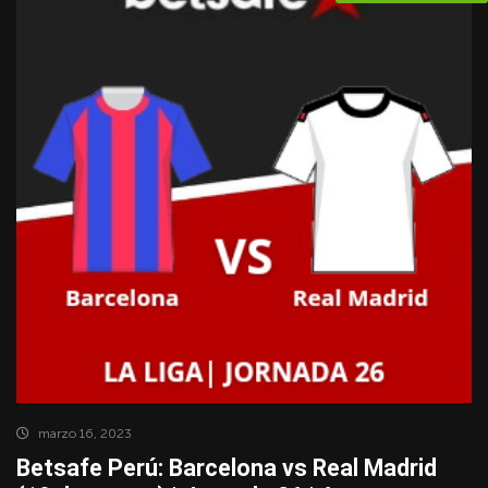
marzo 16, 2023
Betsafe Perú: Barcelona vs Real Madrid