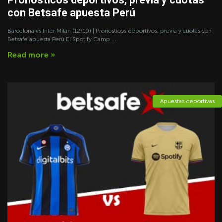
con Betsafe apuesta Perú
Barcelona vs Inter Milán (12/10) | Pronósticos deportivos, previa y cuotas con
Betsafe apuesta Perú El Spotify Camp ...
Read more »
Apuestas deportivas