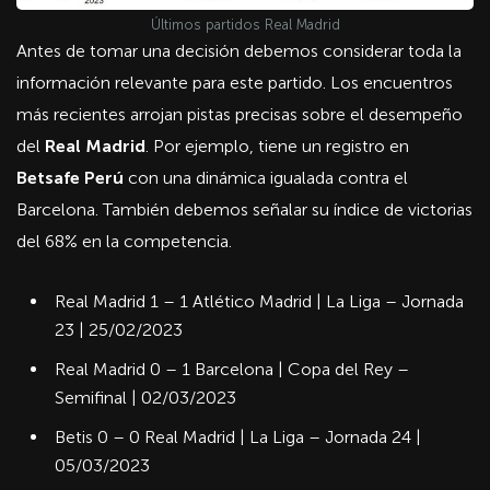
Últimos partidos Real Madrid
Antes de tomar una decisión debemos considerar toda la
información relevante para este partido. Los encuentros
más recientes arrojan pistas precisas sobre el desempeño
del
Real Madrid
. Por ejemplo, tiene un registro en
Betsafe Perú
con una dinámica igualada contra el
Barcelona. También debemos señalar su índice de victorias
del 68% en la competencia.
Real Madrid 1 – 1 Atlético Madrid | La Liga – Jornada
23 | 25/02/2023
Real Madrid 0 – 1 Barcelona | Copa del Rey –
Semifinal | 02/03/2023
Betis 0 – 0 Real Madrid | La Liga – Jornada 24 |
05/03/2023