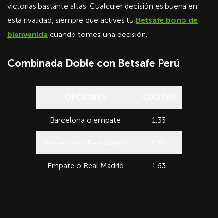
victorias bastante altas. Cualquier decisión es buena en
esta rivalidad, siempre que actives tu
Betsafe bono de
bienvenida
cuando tomes una decisión.
Combinada Doble con Betsafe
Perú
OPCIONES
CUOTAS
Barcelona o empate
1.33
Barcelona o Real Madrid
1.30
Empate o Real Madrid
1.63