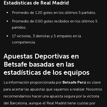
Estadísticas de
Real Madrid
Promedio de 1.20 goles en los últimos 5 partidos.
Promedio de 0.60 goles recibidos en los últimos 5
partidos.
17 victorias, 3 derrotas y 5 empates en la
competencia.
Apuestas Deportivas en
Betsafe basadas en las
estadísticas de los equipos
La información proporcionada por
Betsafe Perú
es clave
para acertar las apuestas que vayamos a realizar. Nosotros
recomendamos hacer una apuesta segura por la victoria
del Barcelona, aunque el Real Madrid tiene cuotas por