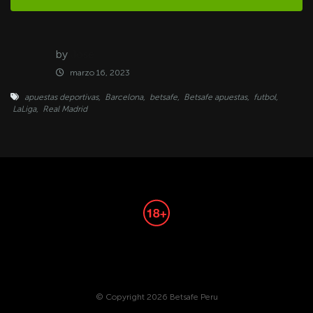
by
José
marzo 16, 2023
apuestas deportivas
,
Barcelona
,
betsafe
,
Betsafe apuestas
,
futbol
,
LaLiga
,
Real Madrid
© Copyright 2026 Betsafe Peru