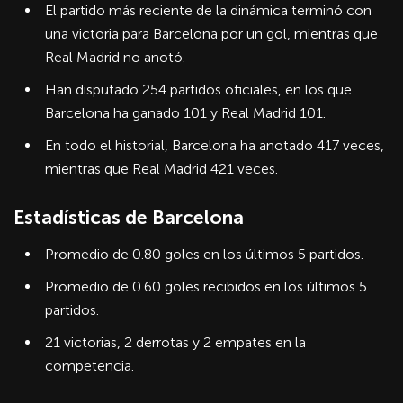
El partido más reciente de la dinámica terminó con
una victoria para Barcelona por un gol, mientras que
Real Madrid no anotó.
Han disputado 254 partidos oficiales, en los que
Barcelona ha ganado 101 y Real Madrid 101.
En todo el historial, Barcelona ha anotado 417 veces,
mientras que Real Madrid 421 veces.
Estadísticas de
Barcelona
Promedio de 0.80 goles en los últimos 5 partidos.
Promedio de 0.60 goles recibidos en los últimos 5
partidos.
21 victorias, 2 derrotas y 2 empates en la
competencia.