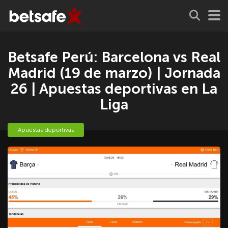
Betsafe Perú: Barcelona vs Real
Madrid (19 de marzo) | Jornada
26 | Apuestas deportivas en La
Liga
Apuestas deportivas