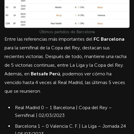
Últimos partidos de Barcelona
Entre las referencias más importantes del
FC Barcelona
para la semifinal de la Copa del Rey, destacan sus
recientes victorias. Después de todo, mantiene una racha
de 5 victorias continuas, entre La Liga y la Copa del Rey.
Además, en
Betsafe
Perú
, podemos ver cómo ha
vencido hasta 4 veces al Real Madrid, las últimas 5 veces
que se reunieron.
Real Madrid 0 – 1 Barcelona | Copa del Rey –
Semifinal | 02/03/2023
Barcelona 1 – 0 Valencia C. F. | La Liga – Jornada 24
| 05/03/2023