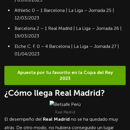
Athletic 0 – 1 Barcelona | La Liga – Jornada 25 |
12/03/2023
Barcelona 2 – 1 Real Madrid | La Liga – Jornada 26 |
19/03/2023
Elche C. F. 0 – 4 Barcelona | La Liga – Jornada 27 |
01/04/2023
Apuesta por tu favorito en la Copa del Rey
2023
¿Cómo llega Real Madrid?
Real Madrid
El desempeño del
Real Madrid
no se ha quedado muy
atrás. De otro modo, no hubiera conseguido un lugar