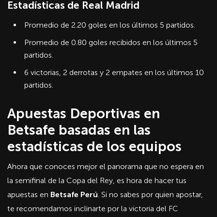
Estadísticas de
Real Madrid
Promedio de 2.20 goles en los últimos 5 partidos.
Promedio de 0.80 goles recibidos en los últimos 5
partidos.
6 victorias, 2 derrotas y 2 empates en los últimos 10
partidos.
Apuestas Deportivas en
Betsafe basadas en las
estadísticas de los equipos
Ahora que conoces mejor el panorama que no espera en
la semifinal de la Copa del Rey, es hora de hacer tus
apuestas en
Betsafe Perú
. Si no sabes por quien apostar,
te recomendamos inclinarte por la victoria del FC