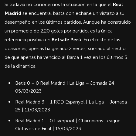
Si todavía no conocemos la situación en la que el
Real
Madrid
se encuentra, basta con echarle un vistazo a su
desempeño en los últimos partidos. Aunque ha construido
un promedio de 2.20 goles por partido, es la única
referencia positiva en
Betsafe Perú
. En el resto de las
ocasiones, apenas ha ganado 2 veces, sumado al hecho
de que apenas ha vencido al Barca 1 vez en los últimos 5
de la dinámica.
Betis 0 – 0 Real Madrid | La Liga – Jornada 24 |
05/03/2023
Real Madrid 3 – 1 RCD Espanyol | La Liga – Jornada
25 | 11/03/2023
Real Madrid 1 – 0 Liverpool | Champions League –
Octavos de Final | 15/03/2023