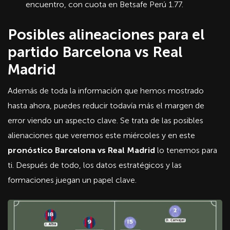
encuentro, con cuota en Betsafe Perú 1.77.
Posibles alineaciones para el
partido
Barcelona vs Real
Madrid
Además de toda la información que hemos mostrado
hasta ahora, puedes reducir todavía más el margen de
error viendo un aspecto clave. Se trata de las posibles
alienaciones que veremos este miércoles y en este
pronóstico Barcelona vs Real Madrid
lo tenemos para
ti. Después de todo, los datos estratégicos y las
formaciones juegan un papel clave.