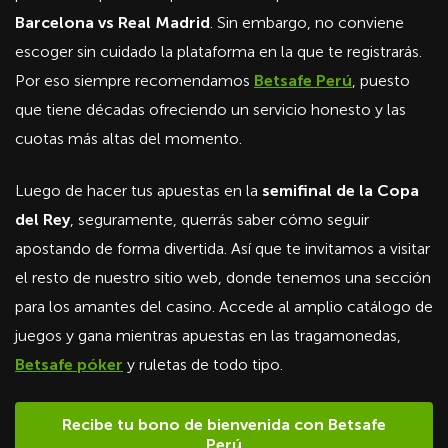
Barcelona vs Real Madrid
. Sin embargo, no conviene
escoger sin cuidado la plataforma en la que te registrarás.
Por eso siempre recomendamos
Betsafe Perú
, puesto
que tiene décadas ofreciendo un servicio honesto y las
cuotas más altas del momento.
Luego de hacer tus apuestas en la
semifinal de la Copa
del Rey
, seguramente, querrás saber cómo seguir
apostando de forma divertida. Así que te invitamos a visitar
el resto de nuestro sitio web, donde tenemos una sección
para los amantes del casino. Accede al amplio catálogo de
juegos y gana mientras apuestas en las tragamonedas,
Betsafe póker
y ruletas de todo tipo.
Recibe tu bono de bienvenida con Betsafe
Perú