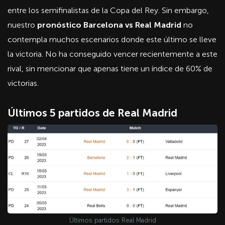
entre los semifinalistas de la Copa del Rey. Sin embargo,
nuestro
pronóstico Barcelona vs Real Madrid
no
contempla muchos escenarios donde este último se lleve
la victoria. No ha conseguido vencer recientemente a este
rival, sin mencionar que apenas tiene un índice de 60% de
victorias.
Últimos 5 partidos de Real Madrid
Últimos partidos Real Madrid