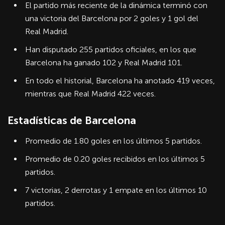
El partido más reciente de la dinámica terminó con
una victoria del Barcelona por 2 goles y 1 gol del
Real Madrid.
Han disputado 255 partidos oficiales, en los que
Barcelona ha ganado 102 y Real Madrid 101.
En todo el historial, Barcelona ha anotado 419 veces,
mientras que Real Madrid 422 veces.
Estadísticas de
Barcelona
Promedio de 1.80 goles en los últimos 5 partidos.
Promedio de 0.20 goles recibidos en los últimos 5
partidos.
7 victorias, 2 derrotas y 1 empate en los últimos 10
partidos.