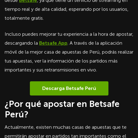
desde
Betsafe
, ya que tiene un servicio de streaming en
tiempo real y de alta calidad, esperando por los usuarios,
totalmente gratis.
Incluso puedes mejorar tu experiencia a la hora de apostar,
descargando la
Betsafe App
. A través de la aplicación
móvil de la mejor casa de apuestas de Perú, podrás realizar
tus apuestas, ver la información de los partidos más
importantes y sus retransmisiones en vivo.
Descarga Betsafe Perú
¿Por qué apostar en Betsafe
Perú?
Actualmente, existen muchas casas de apuestas que te
permitirán apostar en partidos tan importantes como el