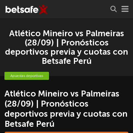
Atlético Mineiro vs Palmeiras
(28/09) | Pronósticos
deportivos previa y cuotas con
Betsafe Perú
Apuestas deportivas
Atlético Mineiro vs Palmeiras
(28/09) | Pronósticos
deportivos previa y cuotas con
Betsafe Perú