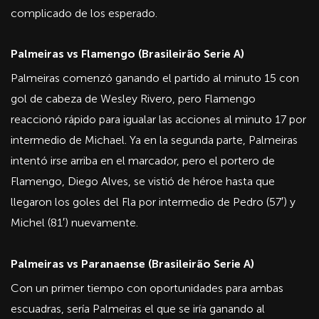
complicado de los esperado.
Palmeiras vs Flamengo (Brasileirão Serie A)
Palmeiras comenzó ganando el partido al minuto 15 con
gol de cabeza de Wesley Rivero, pero Flamengo
reaccionó rápido para igualar las acciones al minuto 17 por
intermedio de Michael. Ya en la segunda parte, Palmeiras
intentó irse arriba en el marcador, pero el portero de
Flamengo, Diego Alves, se vistió de héroe hasta que
llegaron los goles del Fla por intermedio de Pedro (57′) y
Michel (81′) nuevamente.
Palmeiras vs Paranaense (Brasileirão Serie A)
Con un primer tiempo con oportunidades para ambas
escuadras, sería Palmeiras el que se iría ganando al