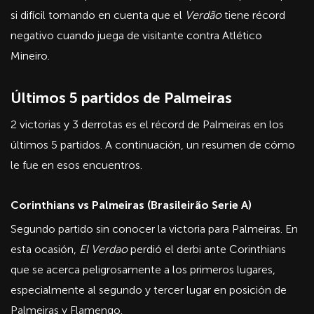
si difícil tomando en cuenta que el
Verdão
tiene récord
negativo cuando juega de visitante contra Atlético
Mineiro.
Últimos 5 partidos de Palmeiras
2 victorias y 3 derrotas es el récord de Palmeiras en los
últimos 5 partidos. A continuación, un resumen de cómo
le fue en esos encuentros.
Corinthians vs Palmeiras (Brasileirão Serie A)
Segundo partido sin conocer la victoria para Palmeiras. En
esta ocasión,
El Verdao
perdió el derbi ante Corinthians
que se acerca peligrosamente a los primeros lugares,
especialmente al segundo y tercer lugar en posición de
Palmeiras y Flamengo.