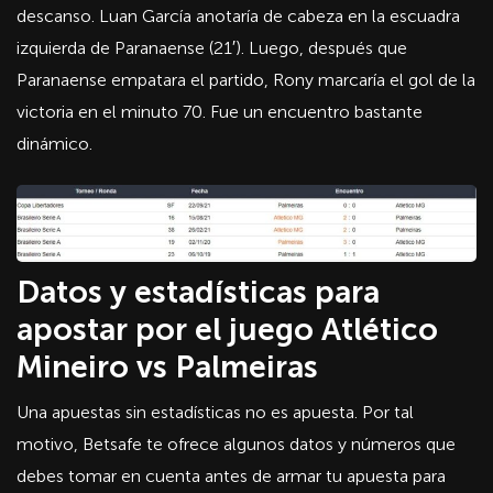
descanso. Luan García anotaría de cabeza en la escuadra
izquierda de Paranaense (21′). Luego, después que
Paranaense empatara el partido, Rony marcaría el gol de la
victoria en el minuto 70. Fue un encuentro bastante
dinámico.
Datos y estadísticas para
apostar por el juego Atlético
Mineiro vs Palmeiras
Una apuestas sin estadísticas no es apuesta. Por tal
motivo, Betsafe te ofrece algunos datos y números que
debes tomar en cuenta antes de armar tu apuesta para