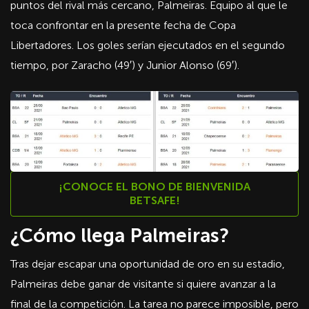
puntos del rival más cercano, Palmeiras. Equipo al que le
toca confrontar en la presente fecha de Copa
Libertadores. Los goles serían ejecutados en el segundo
tiempo, por Zaracho (49′) y Junior Alonso (69′).
¡CONOCE EL BONO DE BIENVENIDA
BETSAFE!
¿Cómo llega Palmeiras?
Tras dejar escapar una oportunidad de oro en su estadio,
Palmeiras debe ganar de visitante si quiere avanzar a la
final de la competición. La tarea no parece imposible, pero