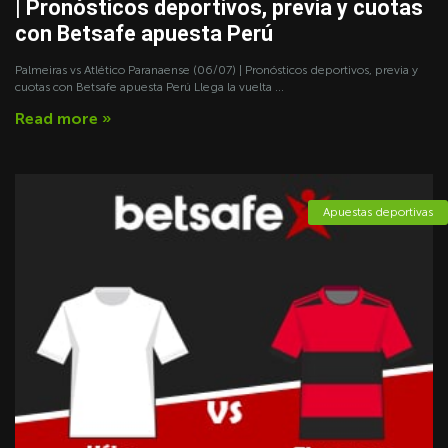
| Pronósticos deportivos, previa y cuotas
con Betsafe apuesta Perú
Palmeiras vs Atlético Paranaense (06/07) | Pronósticos deportivos, previa y
cuotas con Betsafe apuesta Perú Llega la vuelta ...
Read more »
Apuestas deportivas