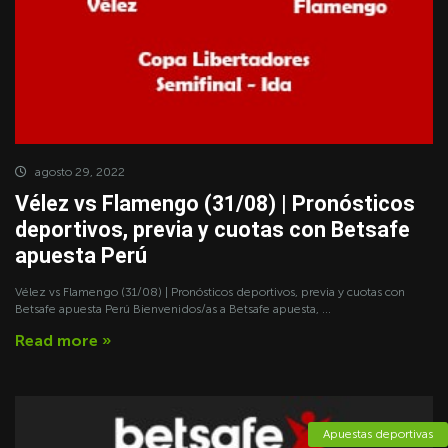
agosto 29, 2022
Vélez vs Flamengo (31/08) | Pronósticos
deportivos, previa y cuotas con Betsafe
apuesta Perú
Vélez vs Flamengo (31/08) | Pronósticos deportivos, previa y cuotas con
Betsafe apuesta Perú Bienvenidos/as a Betsafe apuesta, ...
Read more »
Apuestas deportivas