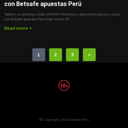
con Betsafe apuestas Perú
Talleres vs Sporting Cristal (26/04) | Pronósticos deportivos previa y cuotas
con Betsafe apuestas Perú Este martes 26 ...
Read more »
1
2
3
»
© Copyright 2026 Betsafe Peru