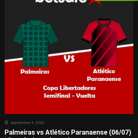
septiembre 4, 2022
Palmeiras vs Atlético Paranaense (06/07)