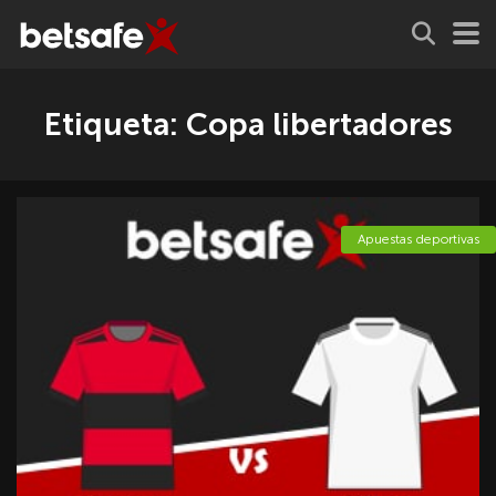
Etiqueta:
Copa libertadores
Apuestas deportivas