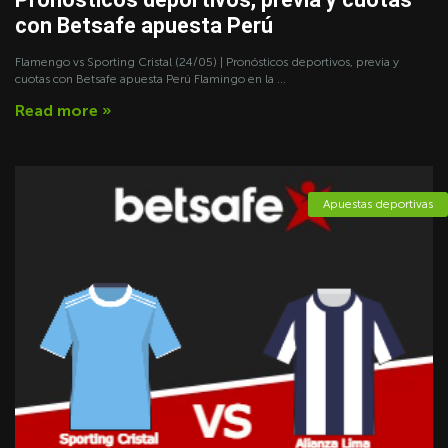
con Betsafe apuesta Perú
Flamengo vs Sporting Cristal (24/05) | Pronósticos deportivos, previa y
cuotas con Betsafe apuesta Perú Flamingo en la ...
Read more »
Apuestas deportivas