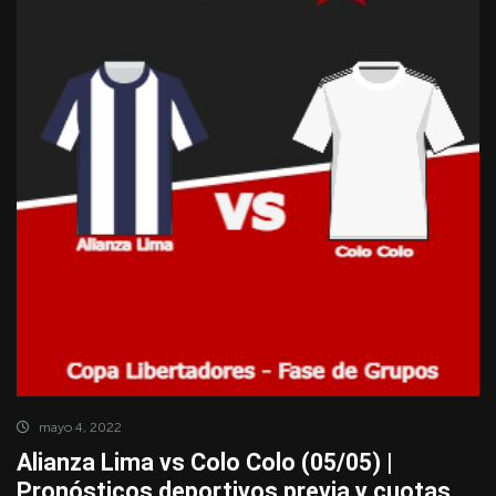
mayo 4, 2022
Alianza Lima vs Colo Colo (05/05) |
Pronósticos deportivos previa y cuotas