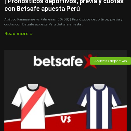
| Pronósticos deportivos, previa y cuotas
con Betsafe apuesta Perú
Atlético Paranaense vs Palmeiras (30/08) | Pronósticos deportivos, previa y
cuotas con Betsafe apuesta Perú Betsafe en esta ...
Read more »
Apuestas deportivas