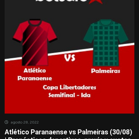
agosto 28, 2022
Atlético Paranaense vs Palmeiras (30/08)