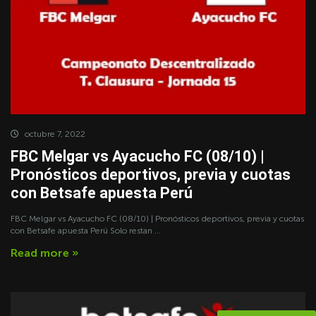
octubre 7, 2022
FBC Melgar vs Ayacucho FC (08/10) |
Pronósticos deportivos, previa y cuotas
con Betsafe apuesta Perú
FBC Melgar vs Ayacucho FC (08/10) | Pronósticos deportivos, previa y cuotas
con Betsafe apuesta Perú Solo restan ...
Read more »