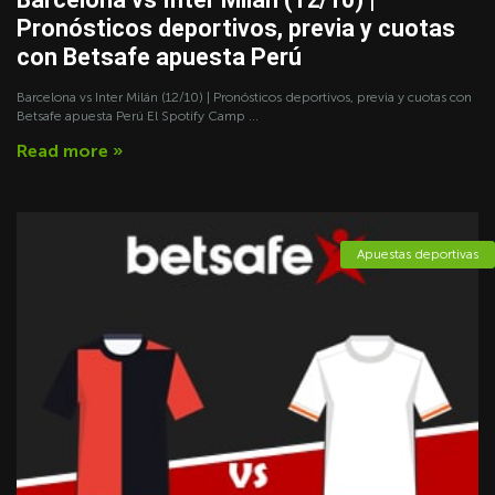
Pronósticos deportivos, previa y cuotas
con Betsafe apuesta Perú
Barcelona vs Inter Milán (12/10) | Pronósticos deportivos, previa y cuotas con
Betsafe apuesta Perú El Spotify Camp ...
Read more »
Apuestas deportivas