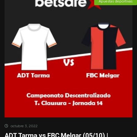
Apuestas deportivas
octubre 3, 2022
ADT Tarma vs FBC Melgar (05/10) |