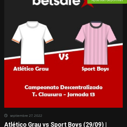
Apuestas deportivas
septiembre 27, 2022
Atlético Grau vs Sport Boys (29/09) |