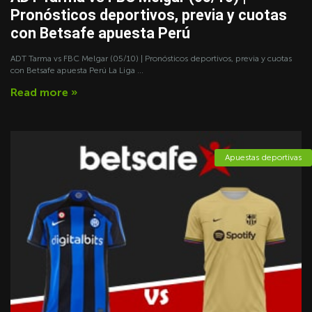
Pronósticos deportivos, previa y cuotas
con Betsafe apuesta Perú
ADT Tarma vs FBC Melgar (05/10) | Pronósticos deportivos, previa y cuotas
con Betsafe apuesta Perú La Liga ...
Read more »
Apuestas deportivas