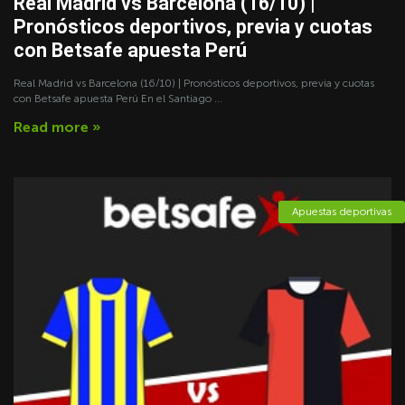
Real Madrid vs Barcelona (16/10) |
Pronósticos deportivos, previa y cuotas
con Betsafe apuesta Perú
Real Madrid vs Barcelona (16/10) | Pronósticos deportivos, previa y cuotas
con Betsafe apuesta Perú En el Santiago ...
Read more »
Apuestas deportivas