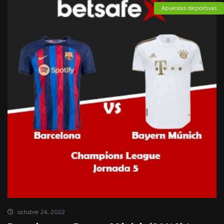
Apuestas deportivas
octubre 24, 2022