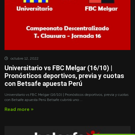
octubre 12, 2022
Universitario vs FBC Melgar (16/10) |
Pronósticos deportivos, previa y cuotas
con Betsafe apuesta Perú
Universitario vs FBC Melgar (16/10) | Pronósticos deportivos, previa y cuotas
con Betsafe apuesta Perú Betsafe cubrirá uno ...
Read more »