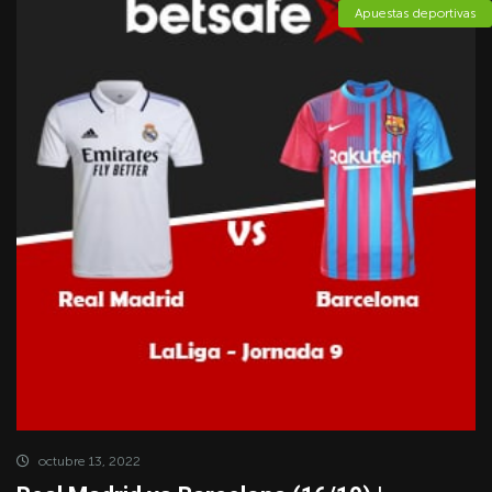
Apuestas deportivas
octubre 13, 2022