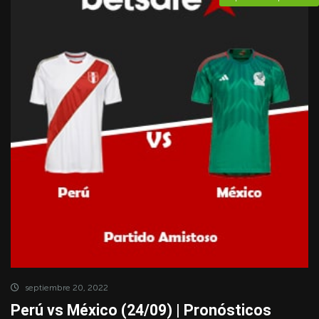
septiembre 20, 2022
Perú vs México (24/09) | Pronósticos