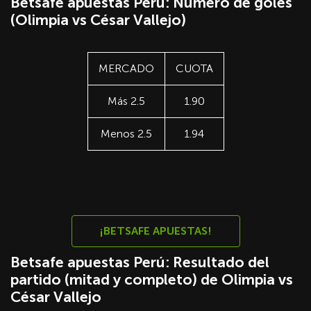
Betsafe apuestas Perú: Número de goles
(Olimpia vs César Vallejo)
MERCADO
CUOTA
Más 2.5
1.90
Menos 2.5
1.94
¡BETSAFE APUESTAS!
Betsafe apuestas Perú: Resultado del
partido (mitad y completo) de Olimpia vs
César Vallejo