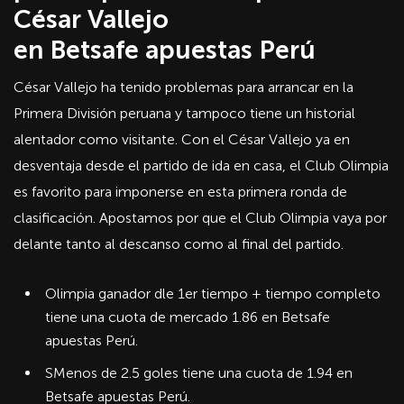
César Vallejo
en Betsafe apuestas Perú
César Vallejo ha tenido problemas para arrancar en la
Primera División peruana y tampoco tiene un historial
alentador como visitante. Con el César Vallejo ya en
desventaja desde el partido de ida en casa, el Club Olimpia
es favorito para imponerse en esta primera ronda de
clasificación. Apostamos por que el Club Olimpia vaya por
delante tanto al descanso como al final del partido.
Olimpia ganador dle 1er tiempo + tiempo completo
tiene una cuota de mercado 1.86 en Betsafe
apuestas Perú.
SMenos de 2.5 goles tiene una cuota de 1.94 en
Betsafe apuestas Perú.