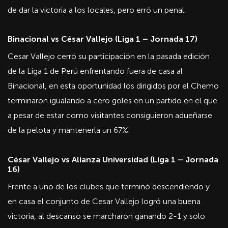
de dar la victoria a los locales, pero erró un penal.
Binacional vs César Vallejo (Liga 1 – Jornada 17)
Cesar Vallejo cerró su participación en la pasada edición
de la Liga 1 de Perú enfrentando fuera de casa al
Binacional, en esta oportunidad los dirigidos por el Chemo
terminaron igualando a cero goles en un partido en el que
a pesar de estar como visitantes consiguieron adueñarse
de la pelota y mantenerla un 67%.
César Vallejo vs Alianza Universidad (Liga 1 – Jornada
16)
Frente a uno de los clubes que terminó descendiendo y
en casa el conjunto de Cesar Vallejo logró una buena
victoria, al descanso se marcharon ganando 2-1 y solo