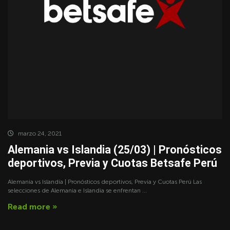
marzo 24, 2021
Alemania vs Islandia (25/03) | Pronósticos
deportivos, Previa y Cuotas Betsafe Perú
Alemania vs Islandia | Pronósticos deportivos, Previa y Cuotas Perú Las
selecciones de Alemania e Islandia se enfrentan ...
Read more »