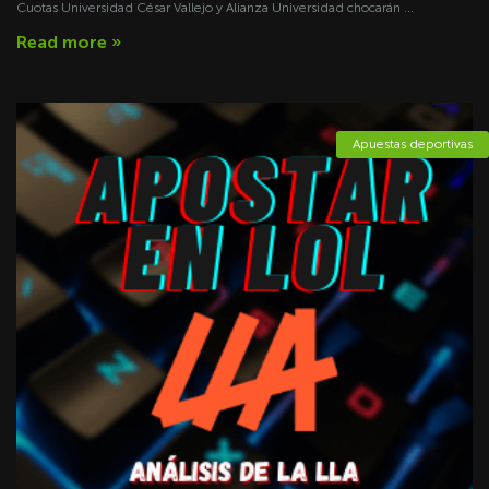
Cuotas Universidad César Vallejo y Alianza Universidad chocarán ...
Read more »
Apuestas deportivas