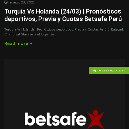
marzo 23, 2021
Turquía Vs Holanda (24/03) | Pronósticos
deportivos, Previa y Cuotas Betsafe Perú
Turquía Vs Holanda | Pronósticos deportivos, Previa y Cuotas Perú El Eataturk
Olimpiyat Stadi será el lugar de ...
Read more »
Apuestas deportivas