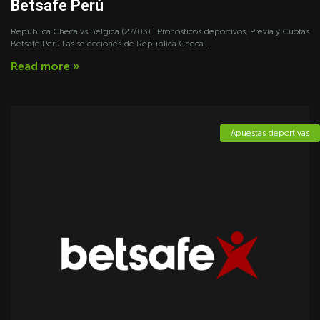
Betsafe Perú
República Checa vs Bélgica (27/03) | Pronósticos deportivos, Previa y Cuotas
Betsafe Perú Las selecciones de República Checa ...
Read more »
Apuestas deportivas