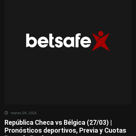
marzo 26, 2021
República Checa vs Bélgica (27/03) |
Pronósticos deportivos, Previa y Cuotas