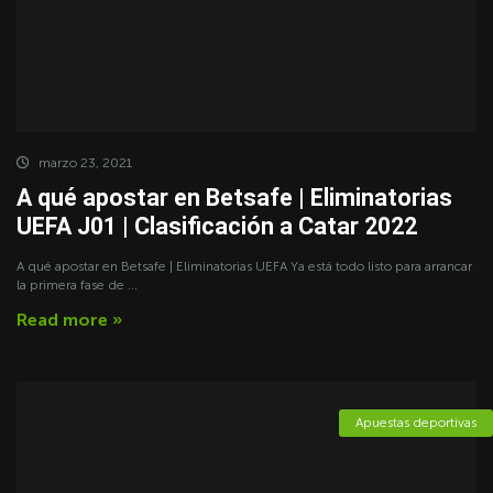
marzo 23, 2021
A qué apostar en Betsafe | Eliminatorias
UEFA J01 | Clasificación a Catar 2022
A qué apostar en Betsafe | Eliminatorias UEFA Ya está todo listo para arrancar
la primera fase de ...
Read more »
Apuestas deportivas