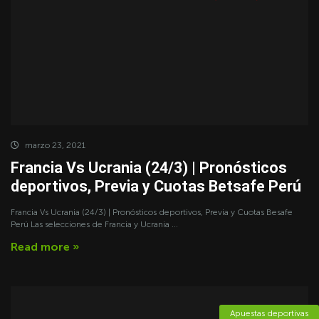
marzo 23, 2021
Francia Vs Ucrania (24/3) | Pronósticos
deportivos, Previa y Cuotas Betsafe Perú
Francia Vs Ucrania (24/3) | Pronósticos deportivos, Previa y Cuotas Besafe
Perú Las selecciones de Francia y Ucrania ...
Read more »
Apuestas deportivas