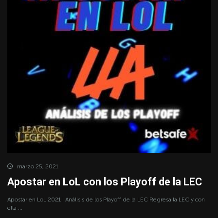
marzo 25, 2021
Apostar en LoL con los Playoff de la LEC
Apostar en LoL 2021 | Análisis de los Playoff de la LEC Regresa la LEC y con
ella ...