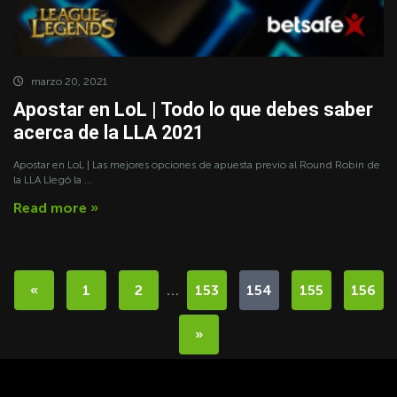
marzo 20, 2021
Apostar en LoL | Todo lo que debes saber
acerca de la LLA 2021
Apostar en LoL | Las mejores opciones de apuesta previo al Round Robin de
la LLA Llegó la ...
Read more »
«
1
2
…
153
154
155
156
»