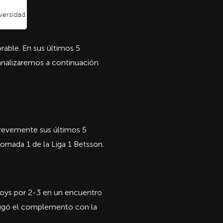
rable. En sus últimos 5
 analizaremos a continuación
 brevemente sus últimos 5
ornada 1 de la Liga 1 Betsson.
 Boys por 2-3 en un encuentro
 jugó el complemento con la