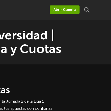
Abrir Cuenta
versidad |
ia y Cuotas
tas
la Jornada 2 de la Liga 1
es tus apuestas con confianza