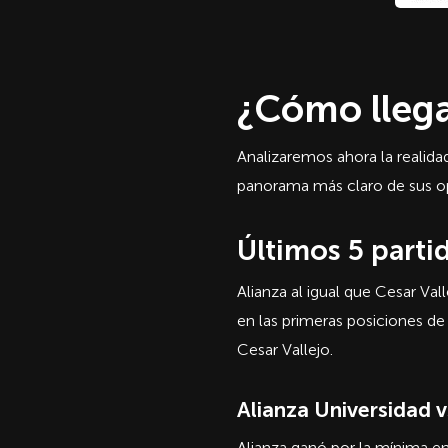
¿Cómo llega
Analizaremos ahora la realida
panorama más claro de sus opc
Últimos 5 parti
Alianza al igual que Cesar Va
en las primeras posiciones de 
Cesar Vallejo.
Alianza Universidad 
Alianza ganó por la mínima e