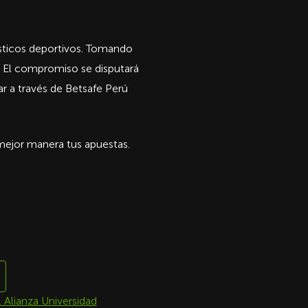
ósticos deportivos. Tomando
. El compromiso se disputará
ar a través de Betsafe Perú
 mejor manera tus apuestas.