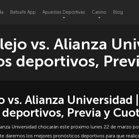
da
Betsafe App
Apuestas Deportivas
Casino
Blog
lejo vs. Alianza Uni
s deportivos, Prev
o vs. Alianza Universidad |
 deportivos, Previa y Cuo
lianza Universidad chocarán este próximo lunes 22 de marzo por 
te daremos los mejores pronósticos deportivos para que realic