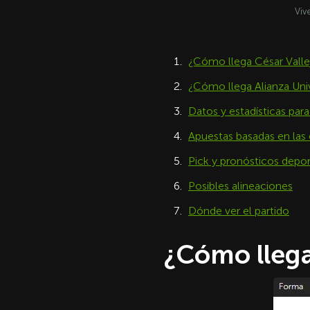
Viv
¿Cómo llega César Valle
¿Cómo llega Alianza Uni
Datos y estadísticas para
Apuestas basadas en las 
Pick y pronósticos deport
Posibles alineaciones
Dónde ver el partido
¿Cómo llega