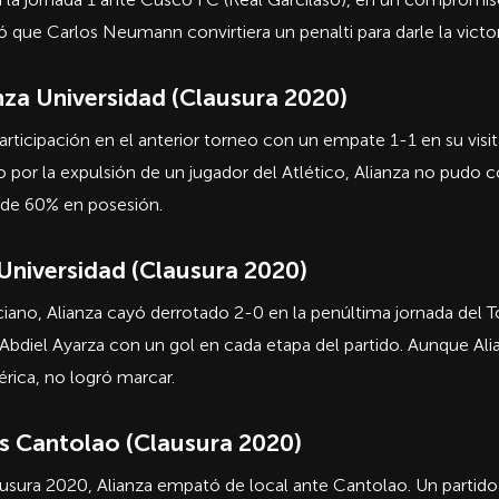
 que Carlos Neumann convirtiera un penalti para darle la victori
anza Universidad (Clausura 2020)
articipación en el anterior torneo con un empate 1-1 en su visit
por la expulsión de un jugador del Atlético, Alianza no pudo co
de 60% en posesión.
 Universidad (Clausura 2020)
enciano, Alianza cayó derrotado 2-0 en la penúltima jornada del
r Abdiel Ayarza con un gol en cada etapa del partido. Aunque Al
férica, no logró marcar.
vs Cantolao (Clausura 2020)
ausura 2020, Alianza empató de local ante Cantolao. Un partido