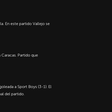
a. En este partido Vallejo se
n Caracas. Partido que
oleada a Sport Boys (3-1). El
l del partido.