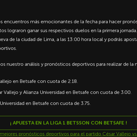
.
 los encuentros más emocionantes de la fecha para hacer pron
s lograron ganar sus respectivos duelos en la primera jornada
ueva de la ciudad de Lima, a las 13:00 hora local y podrás apost
ortivos.
s nuestro análisis y pronósticos deportivos para realizar de la
allejo en Betsafe con cuota de 2.18.
 Vallejo y Alianza Universidad en Betsafe con cuota de 3.00.
 Universidad en Betsafe con cuota de 3.75.
¡ APUESTA EN LA LIGA 1 BETSSON CON BETSAFE !