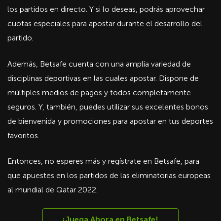
los partidos en directo. Y si lo deseas, podrás aprovechar
cuotas especiales para apostar durante el desarrollo del
partido.
Además, Betsafe cuenta con una amplia variedad de
disciplinas deportivas en las cuales apostar. Dispone de
múltiples medios de pagos y todos completamente
seguros. Y, también, puedes utilizar sus excelentes bonos
de bienvenida y promociones para apostar en tus deportes
favoritos.
Entonces, no esperes más y regístrate en Betsafe, para
que apuestes en los partidos de las eliminatorias europeas
al mundial de Qatar 2022.
¡Juega Ahora en Betsafe!