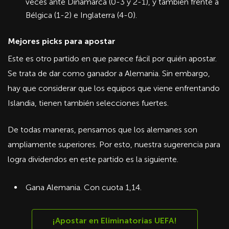
veces ante Dinamarca (0-3 y 2-1), y también frente a
Bélgica (1-2) e Inglaterra (4-0).
Mejores picks para apostar
Este es otro partido en que parece fácil por quién apostar.
Se trata de dar como ganador a Alemania. Sin embargo,
hay que considerar que los equipos que viene enfrentando
Islandia, tienen también selecciones fuertes.
De todas maneras, pensamos que los alemanes son
ampliamente superiores. Por esto, nuestra sugerencia para
logra dividendos en este partido es la siguiente.
Gana Alemania. Con cuota 1,14.
¡Apostar en Eliminatorias UEFA!