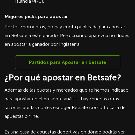
Islandia (4-0).
Mejores picks para apostar
Por los momentos, no hay cuota publicada para apostar
en Betsafe a este partido. Pero cuando aparezca no dudes
en apostar a ganador por Inglaterra.
¡Partidos para Apostar en Betsafe!
¿Por qué apostar en Betsafe?
Además de las cuotas y mercados que te hemos indicado
para apostar en el presente análisis, hay muchas otras
razones por las cuales escoger Betsafe como tu casa de
apuestas online.
Es una casa de apuestas deportivas en dónde podrás ver