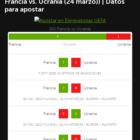
Francia vs. Ucrania (24 marzo)) | Datos
para apostar
J01 Francia vs Ucrania