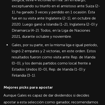
exceptuando su triunfo en el amistoso ante Suiza (2-
1), ha ganado 3 veces y perdido en 1 ocasión. Ésta
fue en su visita ante Inglaterra (2-1), en octubre de
2020. Luego ganó a Islandia (1-2), Inglaterra (2-0) y
Dinamarca (4-2). Todos, en la Liga de Naciones
2021, durante octubre y noviembre.
Gales, por su parte, en la misma liga e igual período,
logró 2 empates y 2 victorias, en este orden. Estos
resultados fueron como visita ante Rep. de Irlanda
(0-0), y los demás partidos como local frente a
Estados Unidos (0-0), Rep. de Irlanda (1-0) y
Finlandia (3-1).
Mejores picks para apostar
Aunque Gales es capaz de dar dividendos si decides
apostar a esta selección como ganador, recomendamos