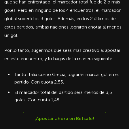
que se han enfrentado, el marcador total fue de 2 o más
goles. Pero en ninguno de los 4 encuentros, el marcador
global superó los 3 goles. Además, en los 2 últimos de
estos partidos, ambas naciones lograron anotar al menos
un gol.
Por lo tanto, sugerimos que seas más creativo al apostar
en este encuentro, y lo hagas de la manera siguiente.
Tanto Italia como Grecia, lograrán marcar gol en el
partido. Con cuota 2,55.
El marcador total del partido será menos de 3,5
goles. Con cuota 1,48.
¡Apostar ahora en Betsafe!