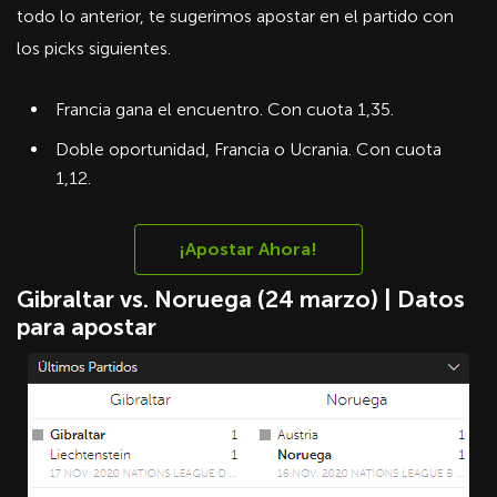
todo lo anterior, te sugerimos apostar en el partido con
los picks siguientes.
Francia gana el encuentro. Con cuota 1,35.
Doble oportunidad, Francia o Ucrania. Con cuota
1,12.
¡Apostar Ahora!
Gibraltar vs. Noruega (24 marzo) | Datos
para apostar