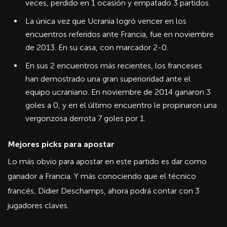
veces, perdido en 1 ocasión y empatado 3 partidos.
La única vez que Ucrania logró vencer en los
encuentros referidos ante Francia, fue en noviembre
de 2013. En su casa, con marcador 2-0.
En sus 2 encuentros más recientes, los franceses
han demostrado una gran superioridad ante el
equipo ucraniano. En noviembre de 2014 ganaron 3
goles a 0, y en el último encuentro le propinaron una
vergonzosa derrota 7 goles por 1.
Mejores picks para apostar
Lo más obvio para apostar en este partido es dar como
ganador a Francia. Y más conociendo que el técnico
francés, Didier Deschamps, ahora podrá contar con 3
jugadores claves.