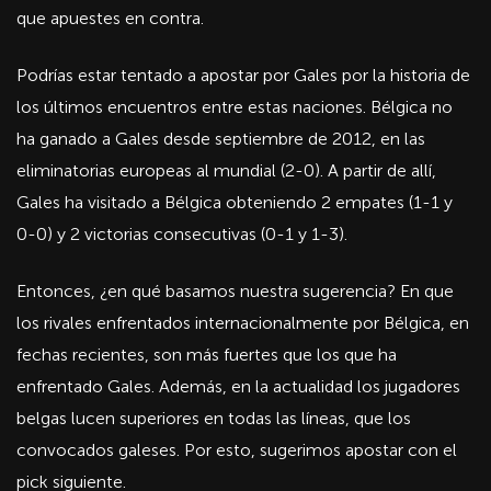
que apuestes en contra.
Podrías estar tentado a apostar por Gales por la historia de
los últimos encuentros entre estas naciones. Bélgica no
ha ganado a Gales desde septiembre de 2012, en las
eliminatorias europeas al mundial (2-0). A partir de allí,
Gales ha visitado a Bélgica obteniendo 2 empates (1-1 y
0-0) y 2 victorias consecutivas (0-1 y 1-3).
Entonces, ¿en qué basamos nuestra sugerencia? En que
los rivales enfrentados internacionalmente por Bélgica, en
fechas recientes, son más fuertes que los que ha
enfrentado Gales. Además, en la actualidad los jugadores
belgas lucen superiores en todas las líneas, que los
convocados galeses. Por esto, sugerimos apostar con el
pick siguiente.