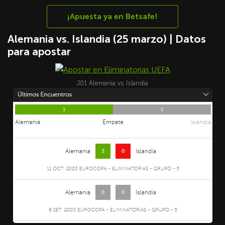
¡Apuesta ya en Betsafe!
Alemania vs. Islandia (25 marzo) | Datos
para apostar
J01 Alemania vs Islandia