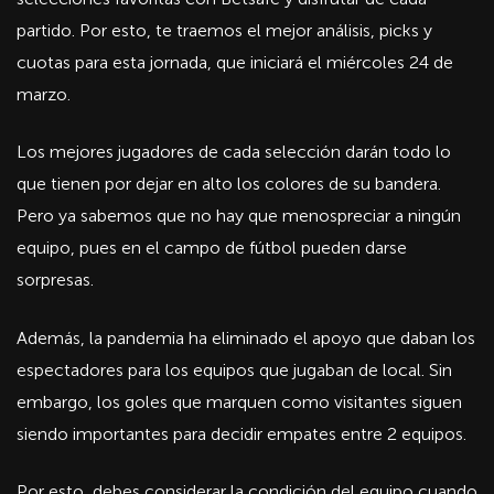
partido. Por esto, te traemos el mejor análisis, picks y
cuotas para esta jornada, que iniciará el miércoles 24 de
marzo.
Los mejores jugadores de cada selección darán todo lo
que tienen por dejar en alto los colores de su bandera.
Pero ya sabemos que no hay que menospreciar a ningún
equipo, pues en el campo de fútbol pueden darse
sorpresas.
Además, la pandemia ha eliminado el apoyo que daban los
espectadores para los equipos que jugaban de local. Sin
embargo, los goles que marquen como visitantes siguen
siendo importantes para decidir empates entre 2 equipos.
Por esto, debes considerar la condición del equipo cuando