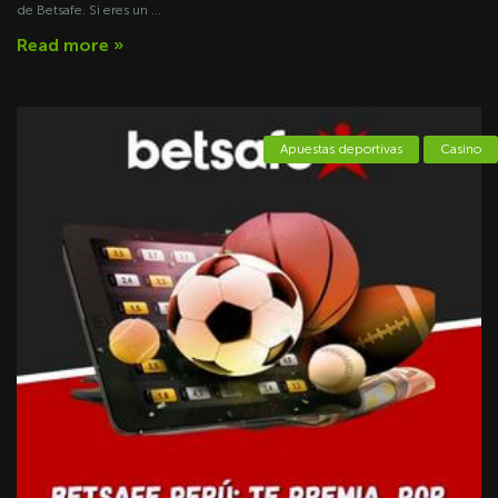
de Betsafe. Si eres un ...
Read more »
Apuestas deportivas
Casino