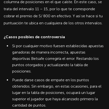
columna de posiciones en el que caíste. En este caso, se
trata del intervalo 11 – 15, por lo que te corresponde
cobrar el premio de S/ 800 en efectivo. Y así se hace si tu
puntuación te ubica en cualquiera de los otros intervalos.
¿Casos posibles de controversia
Si por cualquier motivo fuesen establecidas apuestas
ganadoras de manera incorrecta, apuestas
deportivas Betsafe corregiría el error. Restando los
puntos otorgados y actualizando la tabla de
posiciones.
Puede darse casos de empate en los puntos
obtenidos. Sin embargo, en estas ocasiones, para el
lugar en la tabla de posiciones, ocupará un lugar
superior el jugador que haya alcanzado primero la
cantidad de puntos.