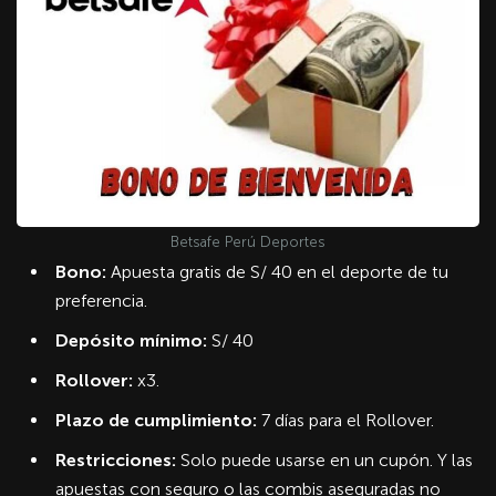
Betsafe Perú Deportes
Bono:
Apuesta gratis de S/ 40 en el deporte de tu
preferencia.
Depósito mínimo:
S/ 40
Rollover:
x3.
Plazo de cumplimiento:
7 días para el Rollover.
Restricciones:
Solo puede usarse en un cupón. Y las
apuestas con seguro o las combis aseguradas no