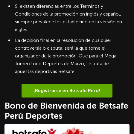
Si existen diferencias entre los Términos y
Condiciones de la promoción en inglés y español,
siempre prevalece los establecido en la versión en
inglés.
La decisión final en la resolución de cualquier
controversia o disputa, será la que tome el
organizador de la promoción. Que para el Mega
Torneo todo Deportes de Marzo, se trata de
apuestas deportivas Betsafe.
¡Registrarse en Betsafe Perú!
Bono de Bienvenida de Betsafe
Perú Deportes