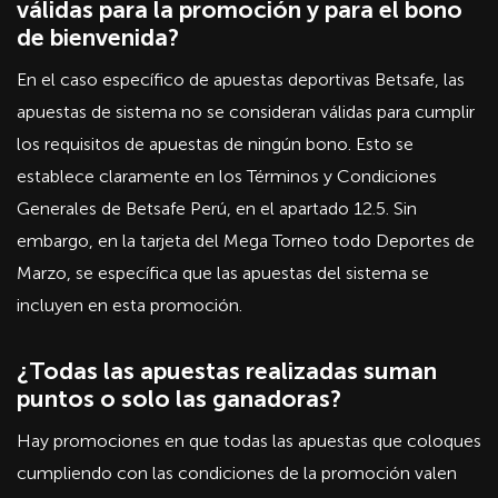
válidas para la promoción y para el bono
de bienvenida?
En el caso específico de apuestas deportivas Betsafe, las
apuestas de sistema no se consideran válidas para cumplir
los requisitos de apuestas de ningún bono. Esto se
establece claramente en los Términos y Condiciones
Generales de Betsafe Perú, en el apartado 12.5. Sin
embargo, en la tarjeta del Mega Torneo todo Deportes de
Marzo, se específica que las apuestas del sistema se
incluyen en esta promoción.
¿Todas las apuestas realizadas suman
puntos o solo las ganadoras?
Hay promociones en que todas las apuestas que coloques
cumpliendo con las condiciones de la promoción valen