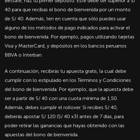
Betsafe, haz tu primer depósito. Este debe ser superior a S/
40 para que recibas el bono de bienvenida por un monto
de S/ 40. Además, ten en cuenta que sólo puedes usar
alguno de los métodos de pago indicados para activar el
bono de bienvenida. Por ejemplo, pagos utilizando tarjetas
Visa y MasterCard, y depósitos en los bancos peruanos
BBVA o Interban.
A continuación, recibirás tu apuesta gratis, la cual debe
cumplir con lo estipulado en los Términos y Condiciones
del bono de bienvenida. Por ejemplo, que la apuesta debe
ser a partir de S/ 40 con una cuota mínima de 1,50.
Además, debes cumplir el rollover. Si recibes S/ 40,
deberás apostar S/ 120 (S/ 40 x3) antes de 7 días, para
poder retirar las ganancias que hayas obtenido con las
apuestas del bono de bienvenida.