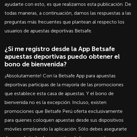
ayudarte con esto, es que realizamos esta publicación. De
todas maneras, a continuación, damos las respuestas a las
preguntas más frecuentes que plantean al respecto los
usuarios de apuestas deportivas Betsafe.
¿Si me registro desde la App Betsafe
apuestas deportivas puedo obtener el
bono de bienvenida?
¡Absolutamente! Con la Betsafe App para apuestas
deportivas participas de la mayoría de las promociones
que establece esta casa de apuestas. Y el bono de
bienvenida no es la excepción. Incluso, existen
promociones que Betsafe Perú oferta exclusivamente
para quienes coloquen apuestas desde sus dispositivos
móviles empleando la aplicación. Sólo debes asegurarte