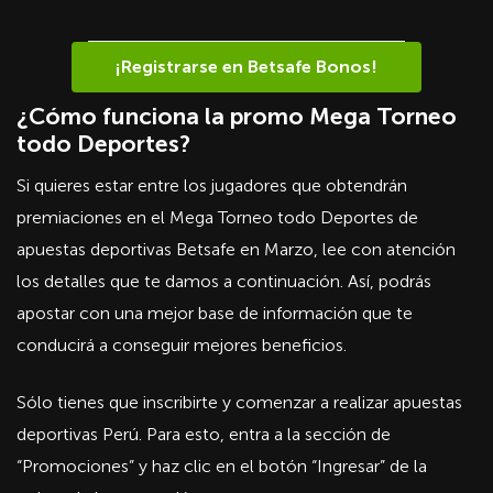
¡Registrarse en Betsafe Bonos!
¿Cómo funciona la promo Mega Torneo
todo Deportes?
Si quieres estar entre los jugadores que obtendrán
premiaciones en el Mega Torneo todo Deportes de
apuestas deportivas Betsafe en Marzo, lee con atención
los detalles que te damos a continuación. Así, podrás
apostar con una mejor base de información que te
conducirá a conseguir mejores beneficios.
Sólo tienes que inscribirte y comenzar a realizar apuestas
deportivas Perú. Para esto, entra a la sección de
“Promociones” y haz clic en el botón “Ingresar” de la