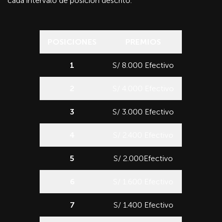
cada intervalo de posición descrito.
POSICIONES
PREMIOS
1
S/ 8.000 Efectivo
2
S/ 4.000 Efectivo
3
S/ 3.000 Efectivo
4
S/ 2.400 Efectivo
5
S/ 2.000Efectivo
6
S/ 1.600 Efectivo
7
S/ 1.400 Efectivo