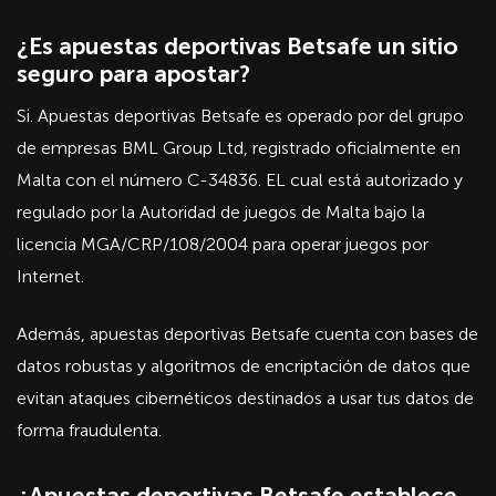
¿Es apuestas deportivas Betsafe un sitio
seguro para apostar?
Si. Apuestas deportivas Betsafe es operado por del grupo
de empresas BML Group Ltd, registrado oficialmente en
Malta con el número C-34836. EL cual está autorizado y
regulado por la Autoridad de juegos de Malta bajo la
licencia MGA/CRP/108/2004 para operar juegos por
Internet.
Además, apuestas deportivas Betsafe cuenta con bases de
datos robustas y algoritmos de encriptación de datos que
evitan ataques cibernéticos destinados a usar tus datos de
forma fraudulenta.