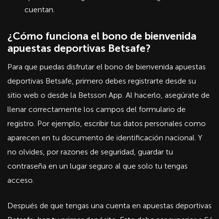
cuentan.
¿Cómo funciona el bono de bienvenida
apuestas deportivas Betsafe?
Para que puedas disfrutar el bono de bienvenida apuestas
deportivas Betsafe, primero debes registrarte desde su
sitio web o desde la Betsson App. Al hacerlo, asegúrate de
llenar correctamente los campos del formulario de
registro. Por ejemplo, escribir tus datos personales como
aparecen en tu documento de identificación nacional. Y
no olvides, por razones de seguridad, guardar tu
contraseña en un lugar seguro al que solo tu tengas
acceso.
Después de que tengas una cuenta en apuestas deportivas