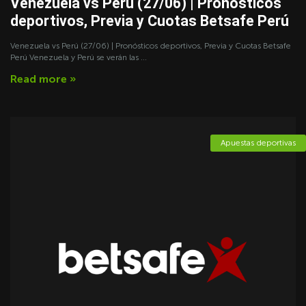
Venezuela vs Perú (27/06) | Pronósticos
deportivos, Previa y Cuotas Betsafe Perú
Venezuela vs Perú (27/06) | Pronósticos deportivos, Previa y Cuotas Betsafe
Perú Venezuela y Perú se verán las ...
Read more »
Apuestas deportivas