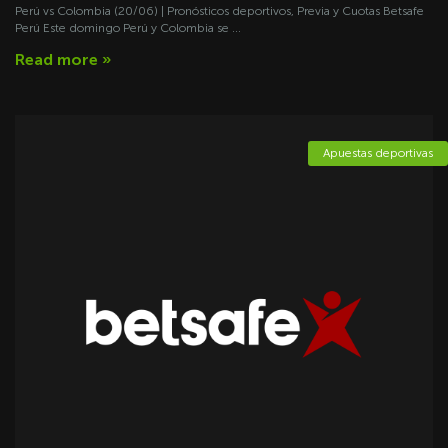
Perú vs Colombia (20/06) | Pronósticos deportivos, Previa y Cuotas Betsafe
Perú Este domingo Perú y Colombia se ...
Read more »
Apuestas deportivas