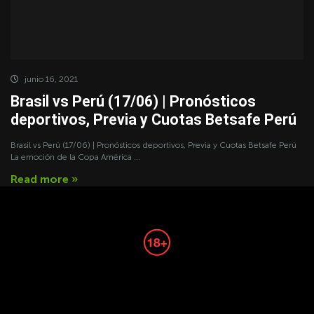
junio 16, 2021
Brasil vs Perú (17/06) | Pronósticos
deportivos, Previa y Cuotas Betsafe Perú
Brasil vs Perú (17/06) | Pronósticos deportivos, Previa y Cuotas Betsafe Perú
La emoción de la Copa América ...
Read more »