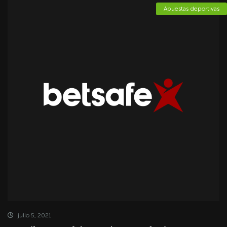
Apuestas deportivas
julio 5, 2021