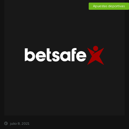
Apuestas deportivas
julio 8, 2021