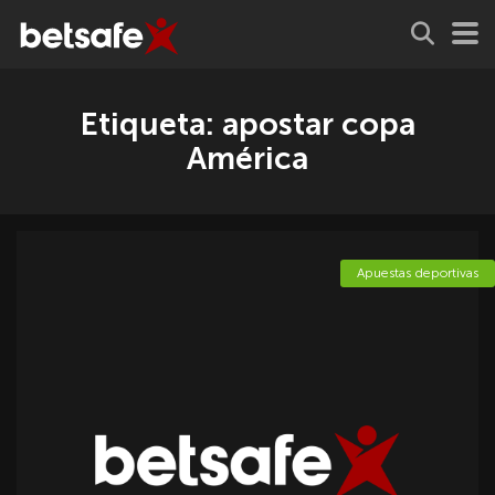
Etiqueta:
apostar copa
América
Apuestas deportivas