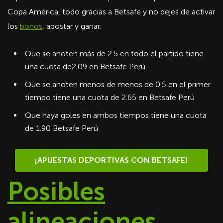
Copa América, todo gracias a Betsafe y no dejes de activar
los
bonos
, apostar y ganar.
Que se anoten más de 2.5 en todo el partido tiene
una cuota de2.09 en Betsafe Perú
Que se anoten menos de menos de 0.5 en el primer
tiempo tiene una cuota de 2.65 en Betsafe Perú
Que haya goles en ambos tiempos tiene una cuota
de 1.90 Betsafe Perú
¡APUESTAS DEPORTIVAS CON BETSAFE!
Posibles
alineaciones