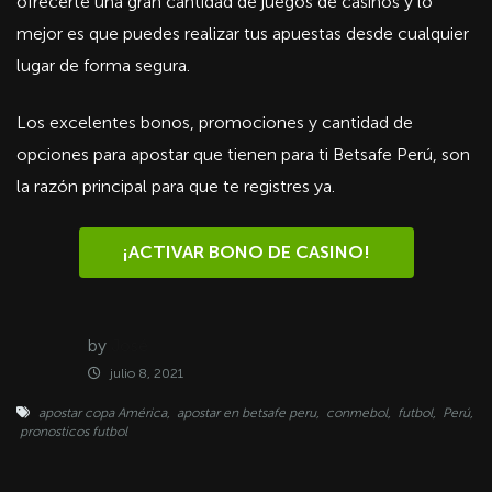
ofrecerte una gran cantidad de juegos de casinos y lo
mejor es que puedes realizar tus apuestas desde cualquier
lugar de forma segura.
Los excelentes bonos, promociones y cantidad de
opciones para apostar que tienen para ti Betsafe Perú, son
la razón principal para que te registres ya.
¡ACTIVAR BONO DE CASINO!
by
José
julio 8, 2021
apostar copa América
,
apostar en betsafe peru
,
conmebol
,
futbol
,
Perú
,
pronosticos futbol