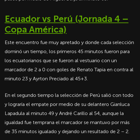
Ecuador vs Perú (Jornada 4 –
Copa América)
Este encuentro fue muy apretado y donde cada selección
dominó un tiempo, los primeros 45 minutos fueron para
los ecuatorianos que se fueron al vestuario con un
marcador de 2 a 0 con goles de Renato Tapia en contra al
minuto 23 y Ayrton Preciado al 45+3.
En el segundo tiempo la selección de Perú salió con todo
y lograría el empate por medio de su delantero Gianluca
Lapadula al minuto 49 y André Carillo al 54, aunque la
igualdad fue temprana el marcador se mantuvo por más
de 35 minutos igualado y dejando un resultado de 2 – 2.