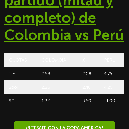
partido (mitad y
completo) de
Colombia vs Perú
CUOTAS
COLOMBIA
X
PERÚ
1erT
2.58
2.08
4.75
2doT
2.26
2.48
4.25
90
1.22
3.50
11.00
¡BETSAFE CON LA COPA AMÉRICA!