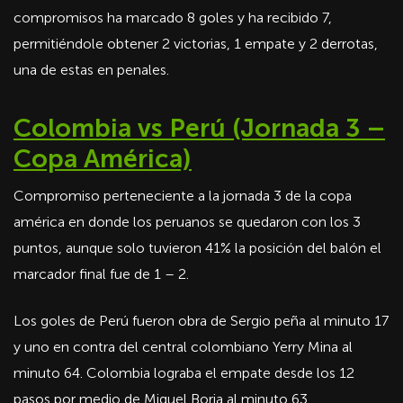
compromisos ha marcado 8 goles y ha recibido 7,
permitiéndole obtener 2 victorias, 1 empate y 2 derrotas,
una de estas en penales.
Colombia vs Perú (Jornada 3 –
Copa América)
Compromiso perteneciente a la jornada 3 de la copa
américa en donde los peruanos se quedaron con los 3
puntos, aunque solo tuvieron 41% la posición del balón el
marcador final fue de 1 – 2.
Los goles de Perú fueron obra de Sergio peña al minuto 17
y uno en contra del central colombiano Yerry Mina al
minuto 64. Colombia lograba el empate desde los 12
pasos por medio de Miguel Borja al minuto 63.