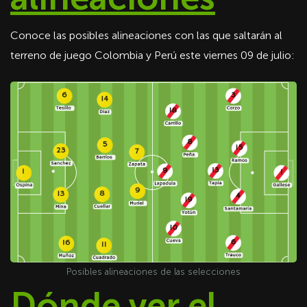
Conoce las posibles alineaciones con las que saltarán al
terreno de juego Colombia y Perú este viernes 09 de julio:
Posibles alineaciones de las selecciones
Dónde ver el