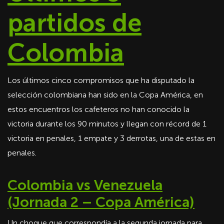
partidos de
Colombia
Los últimos cinco compromisos que ha disputado la
selección colombiana han sido en la Copa América, en
estos encuentros los cafeteros no han conocido la
victoria durante los 90 minutos y llegan con récord de 1
victoria en penales, 1 empate y 3 derrotas, una de estas en
penales.
Colombia vs Venezuela
(Jornada 2 – Copa América)
Un choque que correspondía a la segunda jornada para