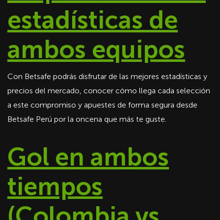
estadísticas de
ambos equipos
Con Betsafe podrás disfrutar de las mejores estadísticas y
precios del mercado, conocer cómo llega cada selección
a este compromiso y apuestes de forma segura desde
Betsafe Perú por la oncena que más te guste.
Gol en ambos
tiempos
(Colombia vs