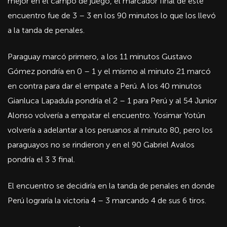
mejor en el campo de juego, el marcador final de este
encuentro fue de 3 – 3 en los 90 minutos lo que los llevó
a la tanda de penales.
Paraguay marcó primero, a los 11 minutos Gustavo
Gómez pondría en 0 – 1 y el mismo al minuto 21 marcó
en contra para dar el empate a Perú. A los 40 minutos
Gianluca Lapadula pondría el 2 – 1 para Perú y al 54 Junior
Alonso volvería a empatar el encuentro. Yosimar Yotún
volvería a adelantar a los peruanos al minuto 80, pero los
paraguayos no se rindieron y en el 90 Gabriel Avalos
pondría el 3 3 final.
El encuentro se decidiría en la tanda de penales en donde
Perú lograría la victoria 4 – 3 marcando 4 de sus 6 tiros.