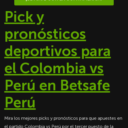
Pick y
pronósticos
deportivos para
el Colombia vs
Perú en Betsafe
Perú
Mira los mejores picks y pronósticos para que apuestes en
el partido Colombia vs Perú por el tercer puesto de la