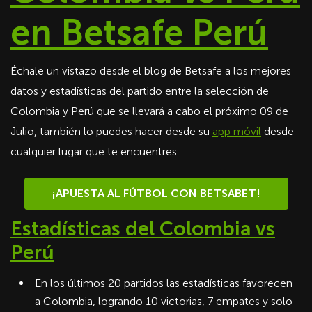
en Betsafe Perú
Échale un vistazo desde el blog de Betsafe a los mejores
datos y estadísticas del partido entre la selección de
Colombia y Perú que se llevará a cabo el próximo 09 de
Julio, también lo puedes hacer desde su
app móvil
desde
cualquier lugar que te encuentres.
¡APUESTA AL FÚTBOL CON BETSABET!
Estadísticas del Colombia vs
Perú
En los últimos 20 partidos las estadísticas favorecen
a Colombia, logrando 10 victorias, 7 empates y solo