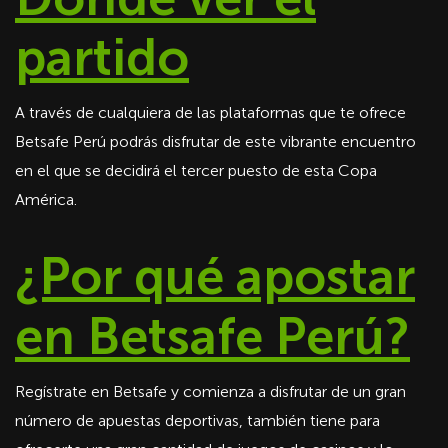
partido
A través de cualquiera de las plataformas que te ofrece
Betsafe Perú podrás disfrutar de este vibrante encuentro
en el que se decidirá el tercer puesto de esta Copa
América.
¿Por qué apostar
en Betsafe Perú?
Regístrate en Betsafe y comienza a disfrutar de un gran
número de apuestas deportivas, también tiene para