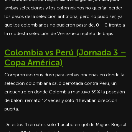
ambas selecciones y los colombianos no querían perder
los pasos de la selección anfitriona, pero no pudo ser, ya
que los colombianos no pudieron pasar del 0 – 0 frente a
la modesta selección de Venezuela repleta de bajas.
Colombia vs Perú (Jornada 3 –
Copa América)
Compromiso muy duro para ambas oncenas en donde la
selección colombiana salió derrotada contra Perú, un
encuentro en donde Colombia mantuvo 59% la posesión
de balón, remató 12 veces y solo 4 llevaban dirección
puerta.
De estos 4 remates solo 1 acabo en gol de Miguel Borja al