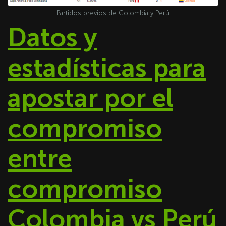
Partidos previos de Colombia y Perú
Datos y
estadísticas para
apostar por el
compromiso
entre
compromiso
Colombia vs Perú