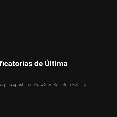
ficatorias de Última
os para apostar en Dota 2 en Betsafe o Betsafe