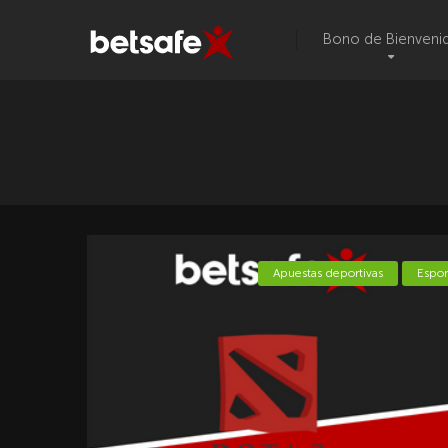
Bono de Bienveni
Apuestas deportivas
Espor