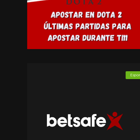
Espor