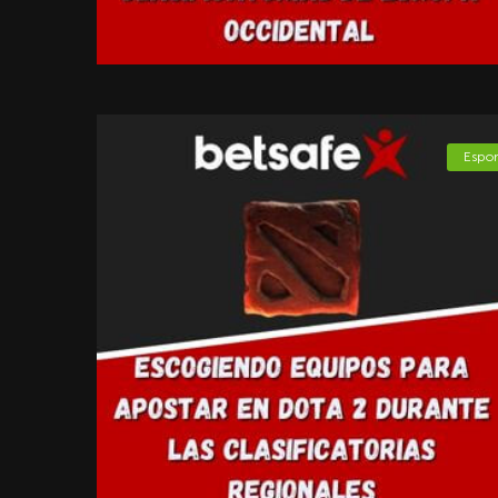
Espor