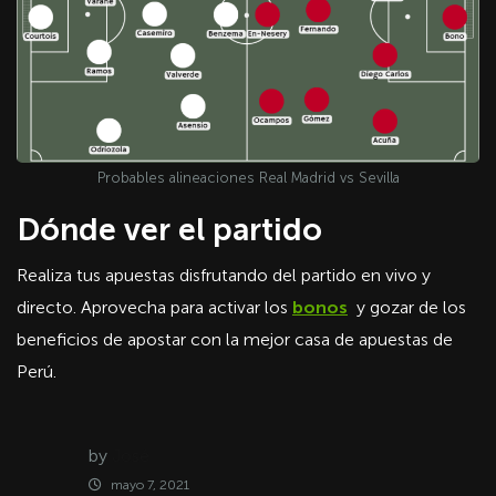
Probables alineaciones Real Madrid vs Sevilla
Dónde ver el partido
Realiza tus apuestas disfrutando del partido en vivo y
directo. Aprovecha para activar los
bonos
y gozar de los
beneficios de apostar con la mejor casa de apuestas de
Perú.
by
José
mayo 7, 2021