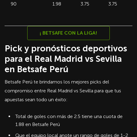
90
1.98
3.75
3.75
¡ BETSAFE CON LA LIGA!
Pick y pronósticos deportivos
para el
Real Madrid vs Sevilla
en
Betsafe Perú
Betsafe Perú te brindamos los mejores picks del
compromiso entre Real Madrid vs Sevilla para que tus
apuestas sean todo un éxito:
Total de goles con más de 2.5 tiene una cuota de
1.88 en Betsafe Perú
Que el equipo local anote un rango de goles de 1-2