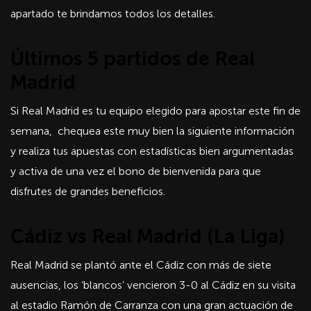
apartado te brindamos todos los detalles.
Últimos 5 partidos de
Real
Madrid
Si Real Madrid es tu equipo elegido para apostar este fin de
semana, chequea este muy bien la siguiente información
y realiza tus apuestas con estadísticas bien argumentadas
y activa de una vez el bono de bienvenida para que
disfrutes de grandes beneficios.
Cádiz vs Real Madrid (La Liga)
Real Madrid se plantó ante el Cádiz con más de siete
ausencias, los ‘blancos’ vencieron 3-0 al Cádiz en su visita
al estadio Ramón de Carranza con una gran actuación de