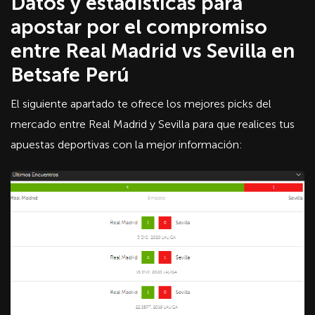
Datos y estadísticas para
apostar por el compromiso
entre Real Madrid vs Sevilla
en
Betsafe Perú
El siguiente apartado te ofrece los mejores picks del
mercado entre Real Madrid y Sevilla para que realices tus
apuestas deportivas con la mejor información: