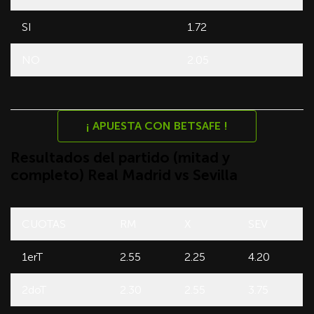
SI
1.72
NO
2.05
¡ APUESTA CON BETSAFE !
Resultados del partido (mitad y
completo)
Real Madrid vs Sevilla
CUOTAS
RM
X
SEV
1erT
2.55
2.25
4.20
2doT
2.30
2.55
3.75