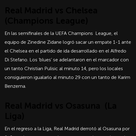
Real Madrid vs Chelsea
(Champions League)
En las semifinales de la UEFA Champions League, el
equipo de Zinedine Zidane logró sacar un empate 1-1 ante
el Chelsea en el partido de ida desarrollado en el Alfredo
Di Stefano. Los ‘blues’ se adelantaron en el marcador con
un tanto Christian Pulisic al minuto 14, pero los locales
consiguieron igualarlo al minuto 29 con un tanto de Karim
Benzema.
Real Madrid vs Osasuna (La
Liga)
En el regreso a la Liga, Real Madrid derrotó al Osasuna por