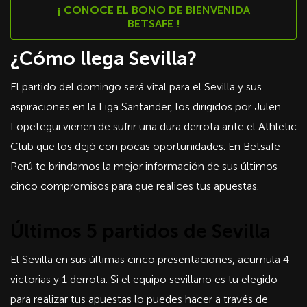
¡ CONOCE EL BONO DE BIENVENIDA
BETSAFE !
¿Cómo llega
Sevilla
?
El partido del domingo será vital para el Sevilla y sus
aspiraciones en la Liga Santander, los dirigidos por Julen
Lopetegui vienen de sufrir una dura derrota ante el Athletic
Club que los dejó con pocas oportunidades. En Betsafe
Perú te brindamos la mejor información de sus últimos
cinco compromisos para que realices tus apuestas.
Últimos 5 partidos de
Sevilla
El Sevilla en sus últimas cinco presentaciones, acumula 4
victorias y 1 derrota. Si el equipo sevillano es tu elegido
para realizar tus apuestas lo puedes hacer a través de