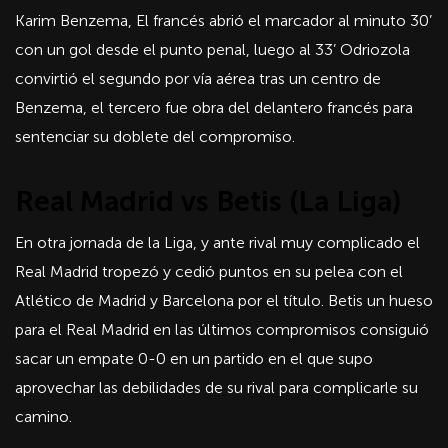
Karim Benzema, El francés abrió el marcador al minuto 30’
con un gol desde el punto penal, luego al 33’ Odriozola
convirtió el segundo por vía aérea tras un centro de
Benzema, el tercero fue obra del delantero francés para
sentenciar su doblete del compromiso.
Real Madrid vs Betis (La Liga)
En otra jornada de la Liga, y ante rival muy complicado el
Real Madrid tropezó y cedió puntos en su pelea con el
Atlético de Madrid y Barcelona por el título. Betis un hueso
para el Real Madrid en las últimos compromisos consiguió
sacar un empate 0-0 en un partido en el que supo
aprovechar las debilidades de su rival para complicarle su
camino.