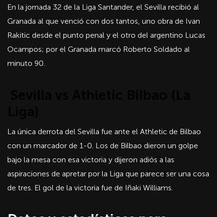
En la jornada 32 de la Liga Santander, el Sevilla recibió al
Granada al que venció con dos tantos, uno obra de Ivan
Rakitic desde el punto penal y el otro del argentino Lucas
Ocampos; por el Granada marcó Roberto Soldado al
minuto 90.
Sevilla vs Athletic Bilbao (La
Liga)
La única derrota del Sevilla fue ante el Athletic de Bilbao
con un marcador de 1-0. Los de Bilbao dieron un golpe
bajo la mesa con esa victoria y dijeron adiós a las
aspiraciones de apretar por la Liga que parece ser una cosa
de tres. El gol de la victoria fue de Iñaki Williams.