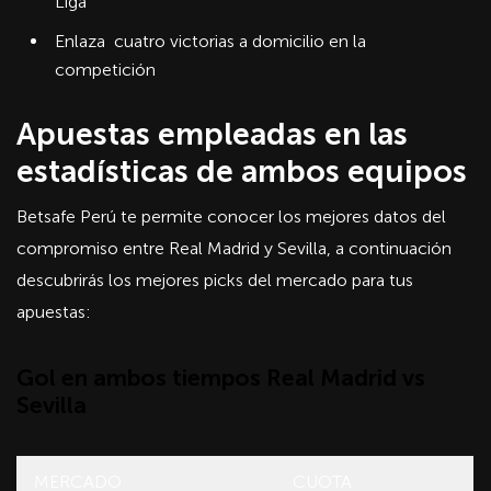
Liga
Enlaza cuatro victorias a domicilio en la
competición
Apuestas empleadas en las
estadísticas de ambos equipos
Betsafe Perú te permite conocer los mejores datos del
compromiso entre Real Madrid y Sevilla, a continuación
descubrirás los mejores picks del mercado para tus
apuestas:
Gol en ambos tiempos
Real Madrid vs
Sevilla
MERCADO
CUOTA