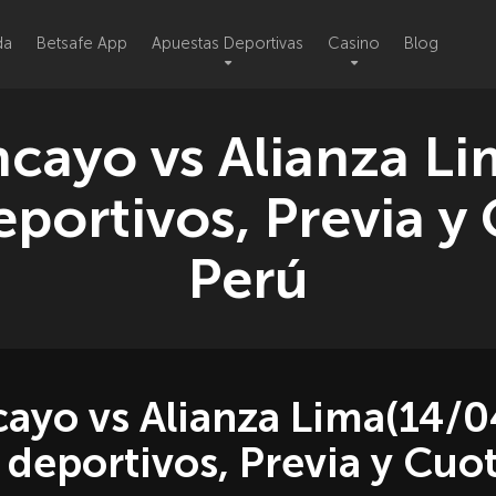
da
Betsafe App
Apuestas Deportivas
Casino
Blog
cayo vs Alianza Lim
portivos, Previa y
Perú
ayo vs Alianza Lima(14/04
 deportivos, Previa y Cuo