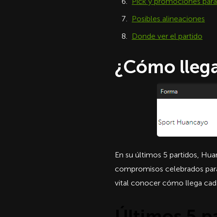
Pick y promociones para
Posibles alineaciones
Donde ver el partido
¿Cómo lleg
En su últimos 5 partidos, Hu
compromisos celebrados par
vital conocer cómo llega cada
Últimos 5 p