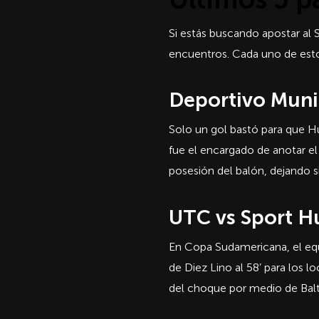
Si estás buscando apostar al
encuentros. Cada uno de esto
Deportivo Munic
Solo un gol bastó para que Hu
fue el encargado de anotar e
posesión del balón, dejando s
UTC vs Sport H
En Copa Sudamericana, el equ
de Diez Lino al 58’ para los l
del choque por medio de Balt