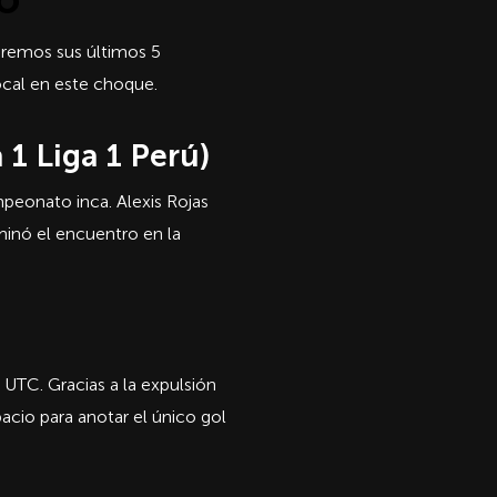
iremos sus últimos 5
ocal en este choque.
1 Liga 1 Perú)
mpeonato inca. Alexis Rojas
minó el encuentro en la
UTC. Gracias a la expulsión
pacio para anotar el único gol