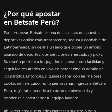
¿Por qué apostar
en Betsafe Perú?
Para empezar, Betsafe es una de las casas de apuestas
deportivas online más transparente, segura y confiable de
Latinoamérica, sin dejar a un lado que posee un amplio
abanico de deportes, competiciones, mercados y picks.
Su diseño permite a los jugadores apostar con facilidad y
seguir los resultados en vivo sin perder ningún detalle de
los partidos. Entonces, si quieres ganar con las mejores
cuotas del mercado, no lo pienses más, ingresa a Betsafe
Perú, regístrate, accede a tu bono de bienvenida y
comienza a apostar por tu equipo favorito.
Ah, y recuerda que puedes ingresar a nuestro blog o