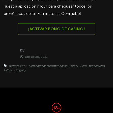
nuestra aplicación móvil para chequear todos los
pronósticos de las Eliminatorias Conmebol.
¡ACTIVAR BONO DE CASINO!
by
José
agosto 28, 2021
Betsafe Perú
,
eliminatorias sudamericanas
,
Fútbol
,
Perú
,
pronosticos
futbol
,
Uruguay