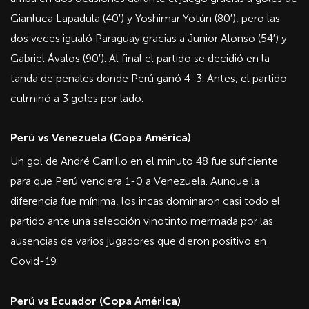
Gianluca Lapadula (40′) y Yoshimar Yotún (80′), pero las
dos veces igualó Paraguay gracias a Junior Alonso (54′) y
Gabriel Ávalos (90′). Al final el partido se decidió en la
tanda de penales donde Perú ganó 4-3. Antes, el partido
culminó a 3 goles por lado.
Perú vs Venezuela (Copa América)
Un gol de André Carrillo en el minuto 48 fue suficiente
para que Perú venciera 1-0 a Venezuela. Aunque la
diferencia fue mínima, los incas dominaron casi todo el
partido ante una selección vinotinto mermada por las
ausencias de varios jugadores que dieron positivo en
Covid-19.
Perú vs Ecuador (Copa América)