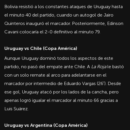
Bolivia resistió a los constantes ataques de Uruguay hasta
el minuto 40 del partido, cuando un autogol de Jairo
Quinteros inauguró el marcador. Posteriormente, Edinson
Cavani colocaría el 2-0 definitivo al minuto 79.
Uruguay vs Chile (Copa América)
Aunque Uruguay dominó todos los aspectos de este
partido, no pasó del empate ante Chile. A
La Roja
le bastó
con un solo remate al arco para adelantarse en el
marcador por intermedio de Eduardo Vargas (26′). Desde
ese gol, Uruguay atacó por los lados de la cancha, pero
apenas logró igualar el marcador al minuto 66 gracias a
Luis Suárez.
Uruguay vs Argentina (Copa América)