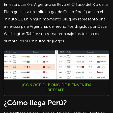
En esta ocasión, Argentina se llevó el Clásico del Río de la
Plata gracias a un solitario gol de Guido Rodríguez en el
minuto 13. En ningún momento Uruguay representó una
amenaza para Argentina; de hecho, los dirigidos por Óscar
Washington Tabárez no remataron bajo los tres palos
durante los 90 minutos de juegos.
¡CONOCE EL BONO DE BIENVENIDA
BETSAFE!
¿Cómo llega Perú?