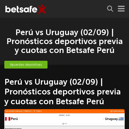
Perú vs Uruguay (02/09) |
Pronósticos deportivos previa
y cuotas con Betsafe Perú
Apuestas deportivas
Perú vs Uruguay (02/09) |
Pronósticos deportivos previa
y cuotas con Betsafe Perú