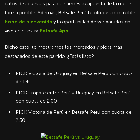
datos de apuestas para que armes tu apuesta de la mejor
forma posible. Además, Betsafe Perú te ofrece un increíble
bono
de bienvenida
y la oportunidad de ver partidos en
vivo en nuestra
Betsafe App
.
Dicho esto, te mostramos los mercados y picks más
destacados de este partido. ¿Estás listo?
PICK Victoria de Uruguay en Betsafe Perú con cuota
de 1.40
PICK Empate entre Perú y Uruguay en Betsafe Perú
con cuota de 2.00
PICK Victoria de Perú en Betsafe Perú con cuota de
2.50