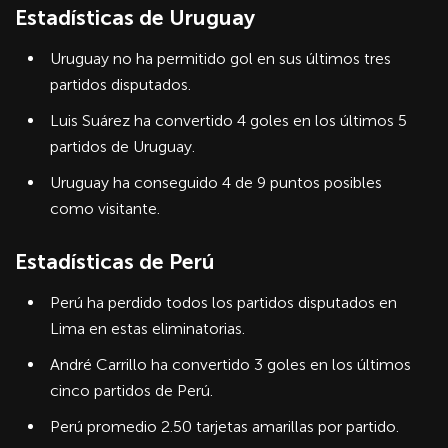
Estadísticas de Uruguay
Uruguay no ha permitido gol en sus últimos tres
partidos disputados.
Luis Suárez ha convertido 4 goles en los últimos 5
partidos de Uruguay.
Uruguay ha conseguido 4 de 9 puntos posibles
como visitante.
Estadísticas de Perú
Perú ha perdido todos los partidos disputados en
Lima en estas eliminatorias.
André Carrillo ha convertido 3 goles en los últimos
cinco partidos de Perú.
Perú promedio 2.50 tarjetas amarillas por partido.