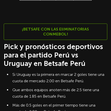
¡BETSAFE CON LAS ElIMINATORIAS
CONMEBOL!
Pick y pronósticos deportivos
para el partido Perú vs
Uruguay en Betsafe Perú
Si Uruguay es la primera en marcar 2 goles tiene una
cuota de mercado 2.00 en Betsafe Perú.
Que ambos equipos anoten más de 2.5 tiene una
cuota de 1.85 en Betsafe Perú.
Más de 0.5 goles en el primer tiempo tiene una