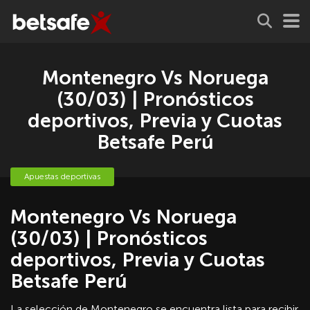
Montenegro Vs Noruega
(30/03) | Pronósticos
deportivos, Previa y Cuotas
Betsafe Perú
Apuestas deportivas
Montenegro Vs Noruega
(30/03) | Pronósticos
deportivos, Previa y Cuotas
Betsafe Perú
La selección de Montenegro se encuentra lista para recibir