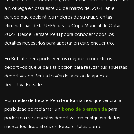
a Noruega en casa este 30 de marzo del 2021, en el
partido que decidirá los mejores de su grupo en las
eliminatorias de la UEFA para la Copa Mundial de Qatar
2022. Desde Betsafe Perú podrá conocer todos los
detalles necesarios para apostar en este encuentro.
En Betsafe Perú podrá ver los mejores pronósticos
deportivos que le dará la opción para realizar sus apuestas
deportivas en Perú a través de la casa de apuesta
deportiva Betsafe.
Por medio de Betafe Peru le informamos que tendrá la
posibilidad de reclamar
un
bono de bienvenida
para
poder realizar apuestas deportivas en cualquiera de los
mercados disponibles en Betsafe, tales como: