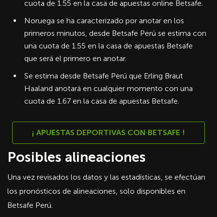
cuota de 1.55 en la casa de apuestas online Betsafe.
Noruega se ha caracterizado por anotar en los
primeros minutos, desde Betsafe Perú se estima con
una cuota de 1.55 en la casa de apuestas Betsafe
que será el primero en anotar.
Se estima desde Betsafe Perú que Erling Braut
Haaland anotará en cualquier momento con una
cuota de 1.67 en la casa de apuestas Betsafe.
¡ APUESTAS DEPORTIVAS CON BETSAFE !
Posibles alineaciones
Una vez revisados los datos y las estadísticas, se efectúan
los pronósticos de alineaciones, solo disponibles en
Betsafe Perú.