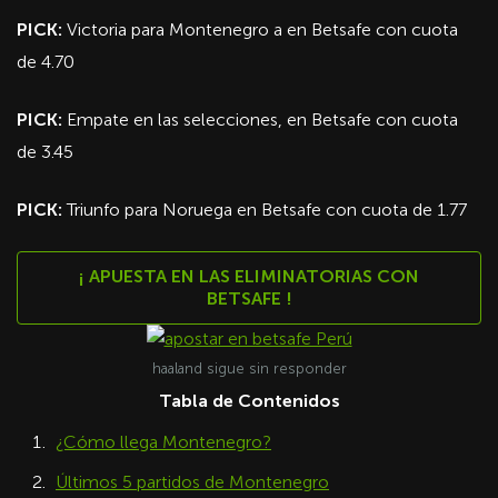
PICK:
Victoria para Montenegro a en Betsafe con cuota
de 4.70
PICK:
Empate en las selecciones, en Betsafe con cuota
de 3.45
PICK:
Triunfo para Noruega en Betsafe con cuota de 1.77
¡ APUESTA EN LAS ELIMINATORIAS CON
BETSAFE !
haaland sigue sin responder
Tabla de Contenidos
¿Cómo llega Montenegro?
Últimos 5 partidos de Montenegro