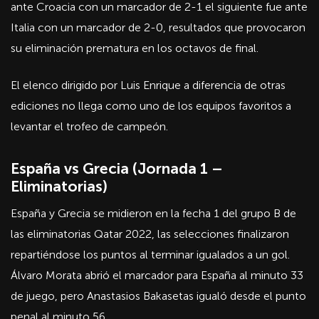
ante Croacia con un marcador de 2-1 el siguiente fue ante
Italia con un marcador de 2-0, resultados que provocaron
su eliminación prematura en los octavos de final.
El elenco dirigido por Luis Enrique a diferencia de otras
ediciones no llega como uno de los equipos favoritos a
levantar el trofeo de campeón.
España vs Grecia (Jornada 1 –
Eliminatorias)
España y Grecia se midieron en la fecha 1 del grupo B de
las eliminatorias Qatar 2022, las selecciones finalizaron
repartiéndose los puntos al terminar igualados a un gol.
Álvaro Morata abrió el marcador para España al minuto 33
de juego, pero Anastasios Bakasetas igualó desde el punto
penal al minuto 56.