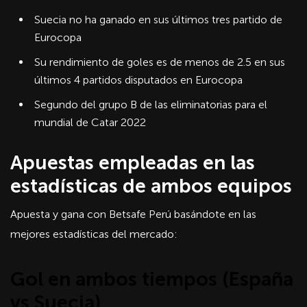
Suecia no ha ganado en sus últimos tres partido de
Eurocopa
Su rendimiento de goles es de menos de 2.5 en sus
últimos 4 partidos disputados en Eurocopa
Segundo del grupo B de las eliminatorias para el
mundial de Catar 2022
Apuestas empleadas en las
estadísticas de ambos equipos
Apuesta y gana con Betsafe Perú basándote en las
mejores estadísticas del mercado:
Gol en ambos tiempos
(España
vs Suecia)