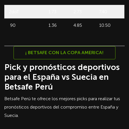
2doT
1.73
2.73
7.40
90
1.36
4.85
10.50
¡ BETSAFE CON LA COPA AMERICA!
Pick y pronósticos deportivos
para el
España vs Suecia
en
Betsafe Perú
Betsafe Perú te ofrece los mejores picks para realizar tus
pronósticos deportivos del compromiso entre España y
Suecia.