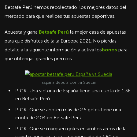
Betsafe Perú hemos recolectado los mejores datos del
mercado para que realices tus apuestas deportivas.
Apuesta y gana
Betsafe Perú
la mejor casa de apuestas
para que disfrutes de la la Eurcopa 2021. No pierdas
detalle a la siguiente información y activa los
bonos
para
que obtengas grandes premios:
España debuta contra Suecia
PICK: Una victoria de España tiene una cuota de 1.36
en Betsafe Perú
PICK: Que se anoten más de 2.5 goles tiene una
cuota de 2.04 en Betsafe Perú
PICK: Que se marquen goles en ambos arcos de la
cancha tiene una cuota de mercado de 1.80 en