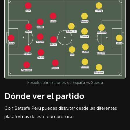
Posibles alineaciones de España vs Suecia
Dónde ver el partido
Con Betsafe Perú puedes disfrutar desde las diferentes
plataformas de este compromiso.