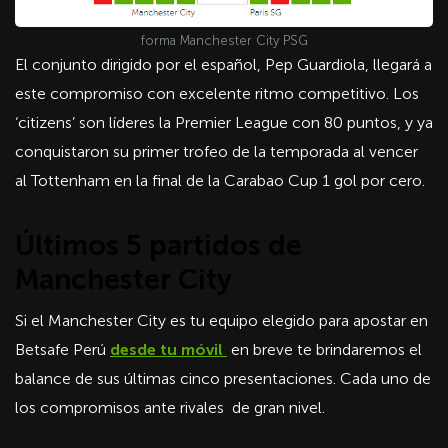
forma Manchester City PSG
El conjunto dirigido por el español, Pep Guardiola, llegará a
este compromiso con excelente ritmo competitivo. Los
‘citizens’ son líderes la Premier League con 80 puntos, y ya
conquistaron su primer trofeo de la temporada al vencer
al Tottenham en la final de la Carabao Cup 1 gol por cero.
Últimos 5 partidos de
Manchester City
Si el Manchester City es tu equipo elegido para apostar en
Betsafe Perú
desde tu móvil
en breve te brindaremos el
balance de sus últimas cinco presentaciones. Cada uno de
los compromisos ante rivales de gran nivel.