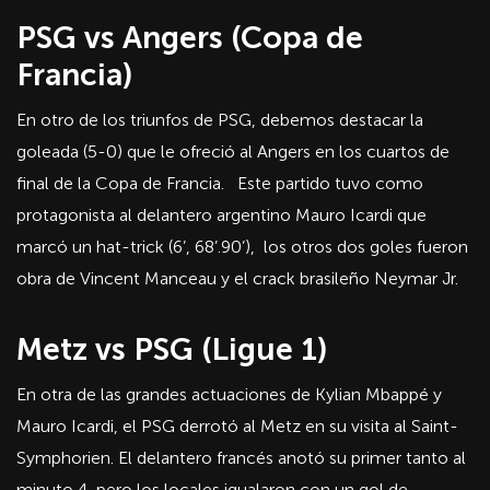
PSG vs Angers (Copa de
Francia)
En otro de los triunfos de PSG, debemos destacar la
goleada (5-0) que le ofreció al Angers en los cuartos de
final de la Copa de Francia. Este partido tuvo como
protagonista al delantero argentino Mauro Icardi que
marcó un hat-trick (6’, 68’.90’), los otros dos goles fueron
obra de Vincent Manceau y el crack brasileño Neymar Jr.
Metz vs PSG (Ligue 1)
En otra de las grandes actuaciones de Kylian Mbappé y
Mauro Icardi, el PSG derrotó al Metz en su visita al Saint-
Symphorien. El delantero francés anotó su primer tanto al
minuto 4, pero los locales igualaron con un gol de