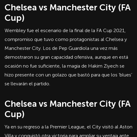
Chelsea vs Manchester City (FA
Cup)
Wembley fue el escenario de la final de la FA Cup 2021,
compromiso que tuvo como protagonistas al Chelsea y
Manchester City. Los de Pep Guardiola una vez más
demostraron su gran capacidad ofensiva, aunque en está
ocasión no fue suficiente, la magia de Hakim Ziyech se
hizo presente con un golazo que bastó para que los ‘blues’
se llevarán el partido.
Chelsea vs Manchester City (FA
Cup)
Ya en su regreso a la Premier League, el City visitó al Aston
Villa y conquistó otra victoria para ampliar su ventaja ante