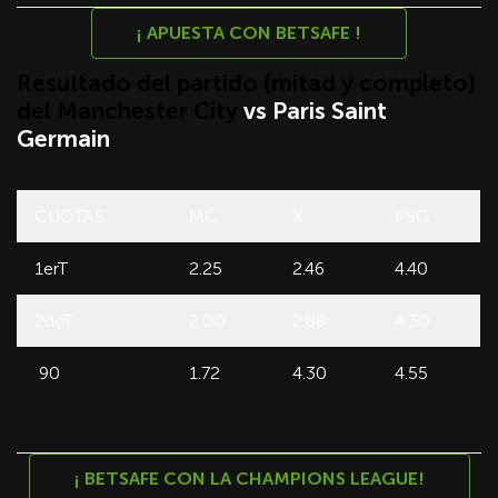
¡ APUESTA CON BETSAFE !
Resultado del partido (mitad y completo)
del
Manchester City
vs
Paris Saint
Germai
n
CUOTAS
MC
X
PSG
1erT
2.25
2.46
4.40
2doT
2.00
2.88
4.30
90
1.72
4.30
4.55
¡ BETSAFE CON LA CHAMPIONS LEAGUE!