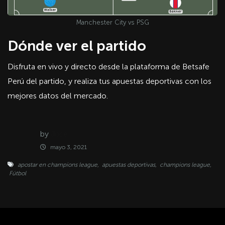
Manchester City vs PSG
Dónde ver el partido
Disfruta en vivo y directo desde la plataforma de Betsafe
Perú del partido, y realiza tus apuestas deportivas con los
mejores datos del mercado.
by
José
mayo 3, 2021
apostar en champions league
,
apuestas deportivas
,
champions league
,
Fútbol