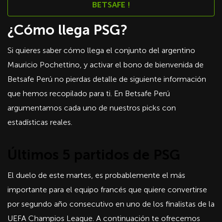
BETSAFE !
¿Cómo llega
PSG
?
Si quieres saber cómo llega el conjunto del argentino
Mauricio Pochettino, y activar el bono de bienvenida de
Betsafe Perú no pierdas detalle de siguiente información
que hemos recopilado para ti. En Betsafe Perú
argumentamos cada uno de nuestros picks con
estadísticas reales.
Últimos 5 partidos de
PSG
El duelo de este martes, es probablemente el más
importante para el equipo francés que quiere convertirse
por segundo año consecutivo en uno de los finalistas de la
UEFA Champios League. A continuación te ofrecemos