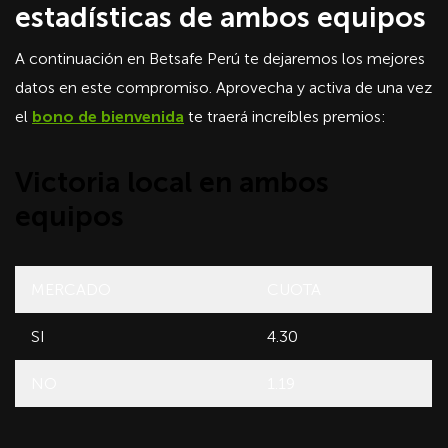
estadísticas de ambos equipos
A continuación en Betsafe Perú te dejaremos los mejores
datos en este compromiso. Aprovecha y activa de una vez
el
bono de bienvenida
te traerá increíbles premios:
Victoria local en ambos
equipos
MERCADO
CUOTA
SI
4.30
NO
1.19