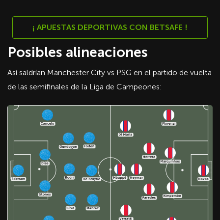
¡ APUESTAS DEPORTIVAS CON BETSAFE !
Posibles alineaciones
Así saldrían Manchester City vs PSG en el partido de vuelta
de las semifinales de la Liga de Campeones: