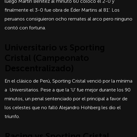
luego Martín Benítez al minuto 60 colocó el 2-0 y
finalmente el 3-0 fue obra de Éder Martins al 81’. Los
peruanos consiguieron ocho remates al arco pero ninguno
contó con fortuna.
Universitario vs Sporting
Cristal (Campeonato
Descentralizado)
En el clásico de Perú, Sporting Cristal venció por la mínima
a Universitarios. Pese a que la ‘U’ fue mejor durante los 90
minutos, un penal sentenciado por el principal a favor de
los celestes que no falló Alejandro Hohberg les dio el
triunfo.
Racing vs Sporting Cristal