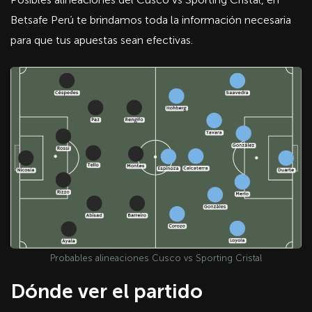
Betsafe Perú te brindamos toda la información necesaria
para que tus apuestas sean efectivas.
Probables alineaciones Cusco vs Sporting Cristal
Dónde ver el partido