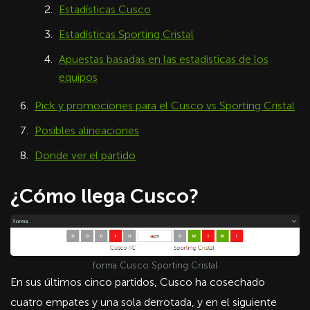
Estadísticas Cusco
Estadísticas Sporting Cristal
Apuestas basadas en las estadísticas de los
equipos
Pick y promociones para el Cusco vs Sporting Cristal
Posibles alineaciones
Donde ver el partido
¿Cómo llega
Cusco
?
forma Cusco Sporting Cristal
En sus últimos cinco partidos, Cusco ha cosechado
cuatro empates y una sola derrotada, y en el siguiente