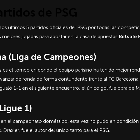
artidos de
PSG
os últimos 5 partidos oficiales del PSG por todas las competici
s mejores jugadas para apostar en la casa de apuestas
Betsafe 
na (Liga de Campeones)
 es el torneo en donde el equipo parisino ha tenido mejor ren
 avanzar de ronda de forma contundente frente al FC Barcelona. 
 igualó 1-1 en el siguiente encuentro, el único gol fue obra de 
Ligue 1)
 en el campeonato doméstico, esta vez no pudo en condición 
 Draxler, fue el autor del único tanto para el PSG.