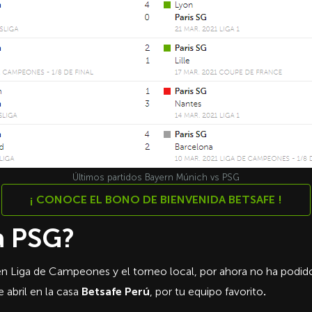
Últimos partidos Bayern Múnich vs PSG
¡ CONOCE EL BONO DE BIENVENIDA BETSAFE !
a
PSG
?
 en Liga de Campeones y el torneo local, por ahora no ha podido
 abril en la casa
Betsafe Perú
, por tu equipo favorito
.