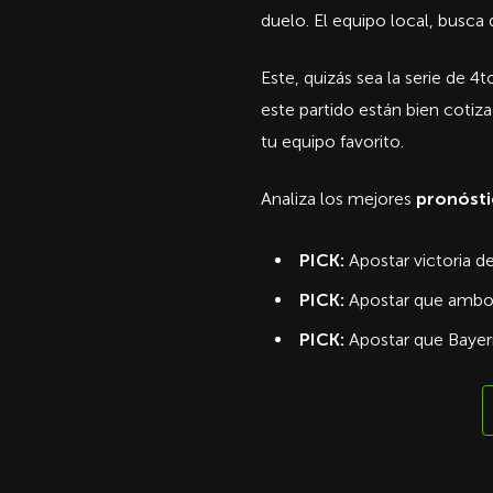
duelo. El equipo local, busca 
Este, quizás sea la serie de 4
este partido están bien cotiza
tu equipo favorito.
Analiza los mejores
pronósti
PICK:
Apostar victoria d
PICK:
Apostar que ambos
PICK:
Apostar que Bayer