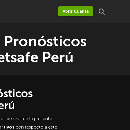
Abrir Cuenta
 Pronósticos
etsafe Perú
ósticos
erú
os de final de la presente
rtivos
con respecto a este