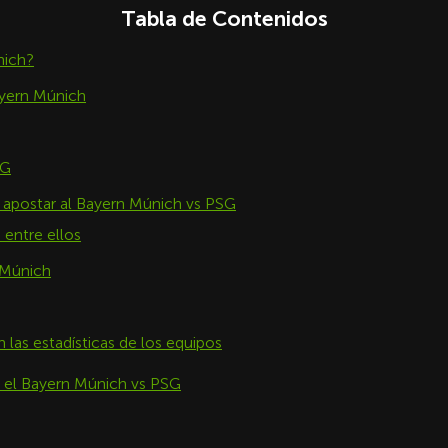
Tabla de Contenidos
nich?
ayern Múnich
SG
a apostar al Bayern Múnich vs PSG
s entre ellos
 Múnich
 las estadísticas de los equipos
 el Bayern Múnich vs PSG