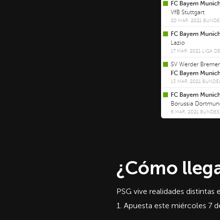
¿Cómo lleg
PSG vive realidades distintas
1. Apuesta este miércoles 7 de