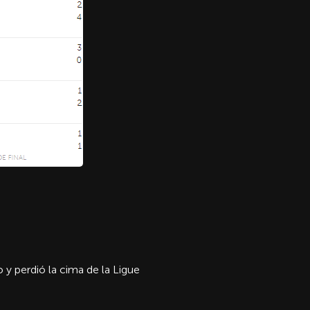
 y perdió la cima de la Ligue