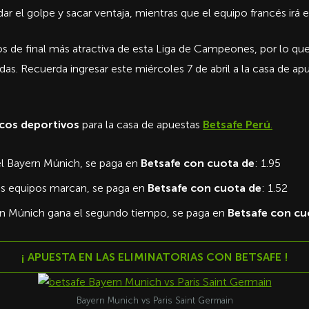
dar el golpe y sacar ventaja, mientras que el equipo francés irá
tos de final más atractiva de esta Liga de Campeones, por lo qu
das. Recuerda ingresar este miércoles 7 de abril a la casa de a
cos deportivos
para la casa de apuestas
Betsafe Perú
.
el Bayern Múnich, se paga en
Betsafe con cuota de
: 1.95
 equipos marcan, se paga en
Betsafe con cuota de
: 1.52
n Múnich gana el segundo tiempo, se paga en
Betsafe con cu
¡ APUESTA EN LAS ELIMINATORIAS CON BETSAFE !
Bayern Munich vs Paris Saint Germain