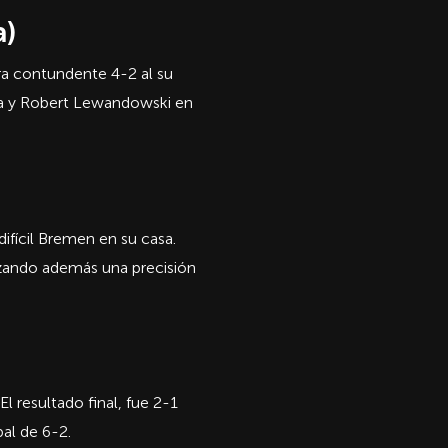
a)
ra contundente 4-2 al su
zka y Robert Lewandowski en
difícil Bremen en su casa.
lizando además una precisión
l resultado final, fue 2-1
al de 6-2.