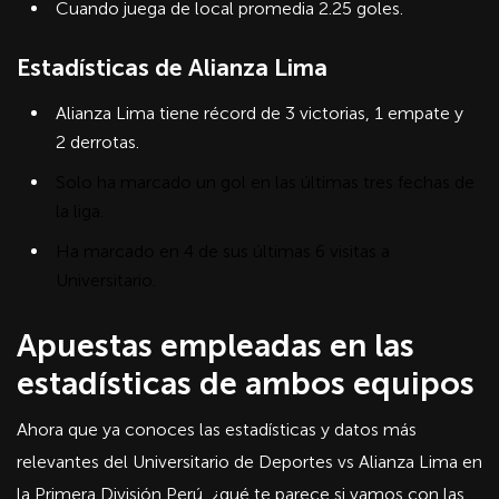
Cuando juega de local promedia 2.25 goles.
Estadísticas de Alianza Lima
Alianza Lima tiene récord de 3 victorias, 1 empate y
2 derrotas.
Solo ha marcado un gol en las últimas tres fechas de
la liga.
Ha marcado en 4 de sus últimas 6 visitas a
Universitario.
Apuestas empleadas en las
estadísticas de ambos equipos
Ahora que ya conoces las estadísticas y datos más
relevantes del Universitario de Deportes vs Alianza Lima en
la Primera División Perú, ¿qué te parece si vamos con las