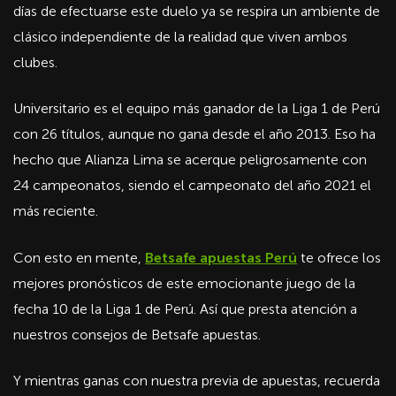
días de efectuarse este duelo ya se respira un ambiente de
clásico independiente de la realidad que viven ambos
clubes.
Universitario es el equipo más ganador de la Liga 1 de Perú
con 26 títulos, aunque no gana desde el año 2013. Eso ha
hecho que Alianza Lima se acerque peligrosamente con
24 campeonatos, siendo el campeonato del año 2021 el
más reciente.
Con esto en mente,
Betsafe apuestas Perú
te ofrece los
mejores pronósticos de este emocionante juego de la
fecha 10 de la Liga 1 de Perú. Así que presta atención a
nuestros consejos de Betsafe apuestas.
Y mientras ganas con nuestra previa de apuestas, recuerda