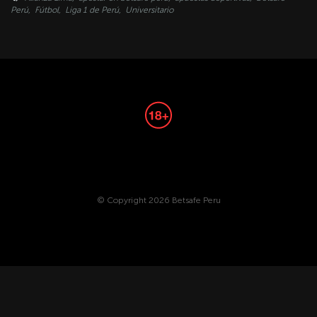
Perú
,
Fútbol
,
Liga 1 de Perú
,
Universitario
© Copyright 2026 Betsafe Peru