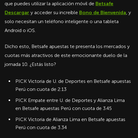
que puedes utilizar la aplicación móvil de
Betsafe
Descargar
y acceder su increíble
Bono de Bienvenida
, y
solo necesitan un teléfono inteligente o una tableta
Android o iOS.
Dicho esto, Betsafe apuestas te presenta los mercados y
cuotas más atractivos de este emocionante duelo de la
jornada 10. ¿Estás listo?
PICK Victoria de U. de Deportes en Betsafe apuestas
Perú con cuota de 2.13
PICK Empate entre U. de Deportes y Alianza Lima
en Betsafe apuestas Perú con cuota de 3.45
PICK Victoria de Alianza Lima en Betsafe apuestas
Perú con cuota de 3.34