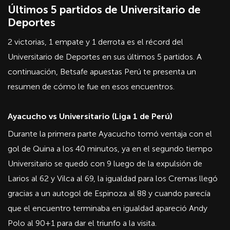
Últimos 5 partidos de Universitario de
Deportes
2 victorias, 1 empate y 1 derrota es el récord del
Universitario de Deportes en sus últimos 5 partidos. A
continuación, Betsafe apuestas Perú te presenta un
resumen de cómo le fue en esos encuentros.
Ayacucho vs Universitario (Liga 1 de Perú)
Durante la primera parte Ayacucho tomó ventaja con el
gol de Quina a los 40 minutos, ya en el segundo tiempo
Universitario se quedó con 9 luego de la expulsión de
Larios al 62 y Vilca al 69, la igualdad para los Cremas llegó
gracias a un autogol de Espinoza al 88 y cuando parecía
que el encuentro terminaba en igualdad apareció Andy
Polo al 90+1 para dar el triunfo a la visita.