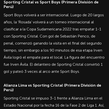
Sporting Cristal vs Sport Boys (Primera División de
Perú)
Sport Boys volverá a ser internacional. Luego de 20 largos
años, la ‘Rosada’ volverá a un torneo internacional al
clasificar a la Copa Sudamericana 2022 tras empatar 1-1
con Sporting Cristal. Con gol de Sebastián Penco, de
penal, comenzó ganando la visita en el final del segundo
tiempo, sin embargo a los 90 minutos de esa etapa Irven
Ávila logró el empate para el local. La figura del encuentro
fue Irven Ávila. El delantero de Sporting Cristal convirtió 1
gol y pateó 3 veces al arco ante Sport Boys.
Alianza Lima vs Sporting Cristal (Primera División de
Perú)
Sporting Cristal se impuso 3-1 frente a Alianza Lima en el
Estadio Nacional por la fecha 16 de la Fase 2 de Liga 1. Así,