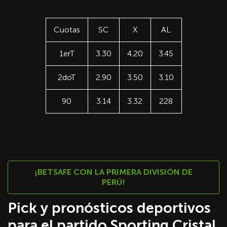
Cuotas
SC
X
AL
1erT
3.30
4.20
3.45
2doT
2.90
3.50
3.10
90
3.14
3.32
228
¡BETSAFE CON LA PRIMERA DIVISIÓN DE
PERÚ!
Pick y pronósticos deportivos
para el partido Sporting Cristal