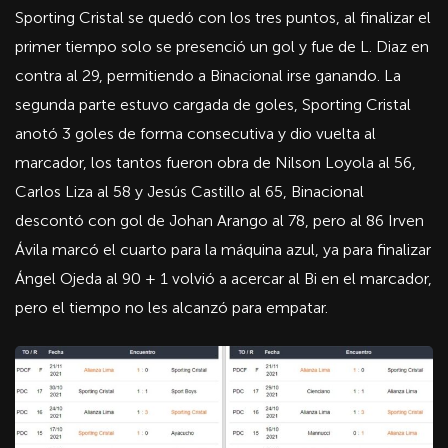
Sporting Cristal se quedó con los tres puntos, al finalizar el
primer tiempo solo se presenció un gol y fue de L. Diaz en
contra al 29, permitiendo a Binacional irse ganando. La
segunda parte estuvo cargada de goles, Sporting Cristal
anotó 3 goles de forma consecutiva y dio vuelta al
marcador, los tantos fueron obra de Nilson Loyola al 56,
Carlos Liza al 58 y Jesús Castillo al 65, Binacional
descontó con gol de Johan Arango al 78, pero al 86 Irven
Ávila marcó el cuarto para la máquina azul, ya para finalizar
Ángel Ojeda al 90 + 1 volvió a acercar al Bi en el marcador,
pero el tiempo no les alcanzó para empatar.