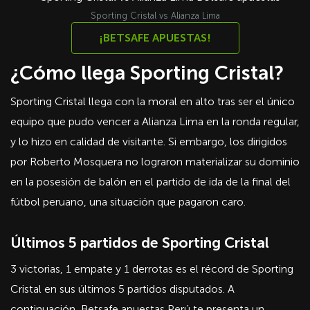
Sporting Cristal vs Alianza Lima
¡BETSAFE APUESTAS!
¿Cómo llega Sporting Cristal?
Sporting Cristal llega con la moral en alto tras ser el único
equipo que pudo vencer a Alianza Lima en la ronda regular,
y lo hizo en calidad de visitante. Si embargo, los dirigidos
por Roberto Mosquera no lograron materializar su dominio
en la posesión de balón en el partido de ida de la final del
fútbol peruano, una situación que pagaron caro.
Últimos 5 partidos de Sporting Cristal
3 victorias, 1 empate y 1 derrotas es el récord de Sporting
Cristal en sus últimos 5 partidos disputados. A
continuación, Betsafe apuestas Perú te presenta un