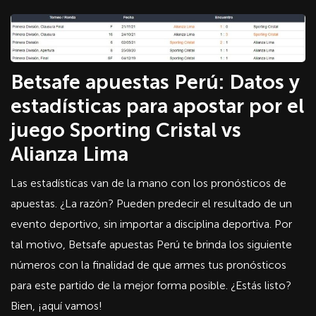
Betsafe apuestas Perú: Datos y
estadísticas para apostar por el
juego Sporting Cristal vs
Alianza Lima
Las estadísticas van de la mano con los pronósticos de
apuestas. ¿La razón? Pueden predecir el resultado de un
evento deportivo, sin importar a disciplina deportiva. Por
tal motivo, Betsafe apuestas Perú te brinda los siguiente
números con la finalidad de que armes tus pronósticos
para este partido de la mejor forma posible. ¿Estás listo?
Bien, ¡aquí vamos!