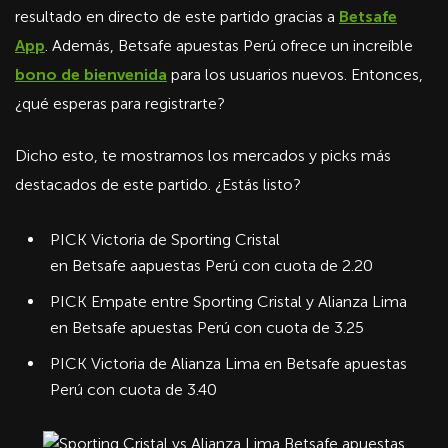
resultado en directo de este partido gracias a
Betsafe
App
. Además, Betsafe apuestas Perú ofrece un increíble
bono
de bienvenida
para los usuarios nuevos. Entonces,
¿qué esperas para registrarte?
Dicho esto, te mostramos los mercados y picks más
destacados de este partido. ¿Estás listo?
PICK Victoria de Sporting Cristal
en Betsafe aapuestas Perú con cuota de 2.20
PICK Empate entre Sporting Cristal y Alianza Lima
en Betsafe apuestas Perú con cuota de 3.25
PICK Victoria de Alianza Lima en Betsafe apuestas
Perú con cuota de 3.40