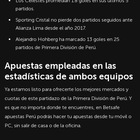
Los Celestes promedian 1.8 goles en sus últimos 5
partidos.
Sporting Cristal no pierde dos partidos seguidos ante
Alianza Lima desde el año 2017.
Alejandro Hohberg ha marcado 13 goles en 25
partidos de Primera División de Perú.
Apuestas empleadas en las
estadísticas de ambos equipos
Ya estamos listo para ofrecerte los mejores mercados y
cuotas de este partidazo de la Primera División de Perú. Y
es que no importa donde te encuentres, en Betsafe
apuestas Perú podrás hacer tu apuestas desde tu móvil o
PC, sin salir de casa o de la oficina.