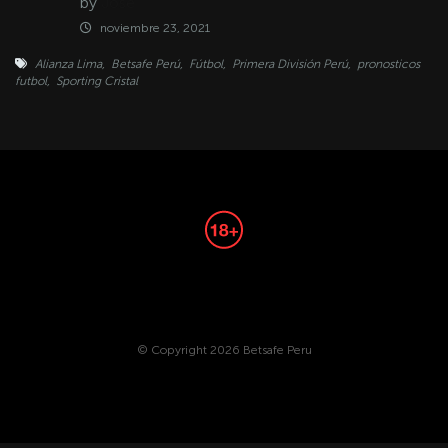
by
José
noviembre 23, 2021
Alianza Lima
,
Betsafe Perú
,
Fútbol
,
Primera División Perú
,
pronosticos
futbol
,
Sporting Cristal
© Copyright 2026 Betsafe Peru