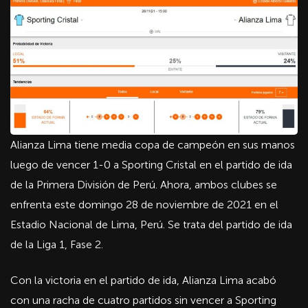
Alianza Lima tiene media copa de campeón en sus manos
luego de vencer 1-0 a Sporting Cristal en el partido de ida
de la Primera División de Perú. Ahora, ambos clubes se
enfrenta este domingo 28 de noviembre de 2021 en el
Estadio Nacional de Lima, Perú. Se trata del partido de ida
de la Liga 1, Fase 2.
Con la victoria en el partido de ida, Alianza Lima acabó
con una racha de cuatro partidos sin vencer a Sporting