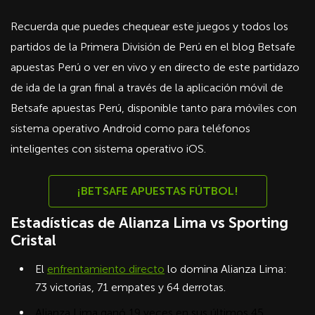
Recuerda que puedes chequear este juegos y todos los
partidos de la Primera División de Perú en el blog Betsafe
apuestas Perú o ver en vivo y en directo de este partidazo
de ida de la gran final a través de la aplicación móvil de
Betsafe apuestas Perú, disponible tanto para móviles con
sistema operativo Android como para teléfonos
inteligentes con sistema operativo iOS.
¡BETSAFE APUESTAS FÚTBOL!
Estadísticas de Alianza Lima vs Sporting
Cristal
El
enfrentamiento directo
lo domina Alianza Lima:
73 victorias, 71 empates y 64 derrotas.
Alianza Lima ganó 19 veces en sus últimos 45