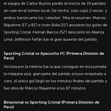
el equipo de Carlos Bustos perdió el invicto de 19 partidos
sin caer en el torneo local. De hecho, solo cayó 2 veces: y
ambos fueron ante los ‘celestes’. Mira el resumen. Marcos
Riquelme (17′ y 81′) e Irven Ávila (21′) anotaron los goles de
Sporting Cristal. Hernán Barcos (52′) descontó en Alianza
Lima. Jefferson Farfán fue el gran ausente del partido.
Sporting Cristal vs Ayacucho FC (Primera División de
Perú)
Victoria por la mínima fue la que consiguió en esta jornada
la máquina azul, gran parte del partido estuvo empatado a
cero, el único gol llegó en los minutos finales del partido y
fue obra de Marcos Riquelme a los 87 minutos.
Binacional vs Sporting Cristal (Primera División de
Perú)