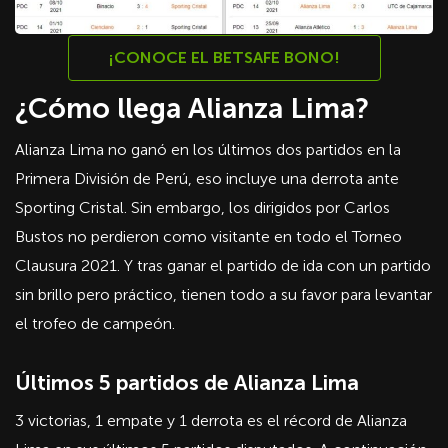
¡CONOCE EL BETSAFE BONO!
¿Cómo llega Alianza Lima?
Alianza Lima no ganó en los últimos dos partidos en la
Primera División de Perú, eso incluye una derrota ante
Sporting Cristal. Sin embargo, los dirigidos por Carlos
Bustos no perdieron como visitante en todo el Torneo
Clausura 2021. Y tras ganar el partido de ida con un partido
sin brillo pero práctico, tienen todo a su favor para levantar
el trofeo de campeón.
Últimos 5 partidos de Alianza Lima
3 victorias, 1 empate y 1 derrota es el récord de Alianza