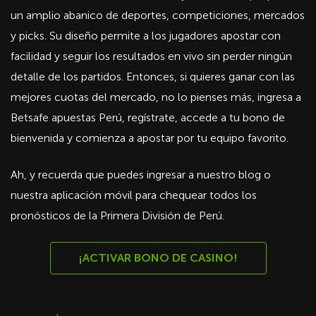
un amplio abanico de deportes, competiciones, mercados
y picks. Su diseño permite a los jugadores apostar con
facilidad y seguir los resultados en vivo sin perder ningún
detalle de los partidos. Entonces, si quieres ganar con las
mejores cuotas del mercado, no lo pienses más, ingresa a
Betsafe apuestas Perú, regístrate, accede a tu bono de
bienvenida y comienza a apostar por tu equipo favorito.
Ah, y recuerda que puedes ingresar a nuestro blog o
nuestra aplicación móvil para chequear todos los
pronósticos de la Primera División de Perú.
¡ACTIVAR BONO DE CASINO!