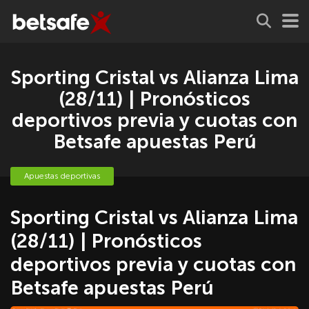
Sporting Cristal vs Alianza Lima
(28/11) | Pronósticos
deportivos previa y cuotas con
Betsafe apuestas Perú
Apuestas deportivas
Sporting Cristal vs Alianza Lima
(28/11) | Pronósticos
deportivos previa y cuotas con
Betsafe apuestas Perú