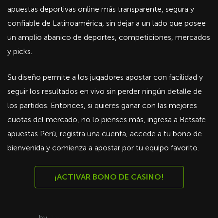
apuestas deportivas online más transparente, segura y
confiable de Latinoamérica, sin dejar a un lado que posee
un amplio abanico de deportes, competiciones, mercados
y picks.
Su diseño permite a los jugadores apostar con facilidad y
seguir los resultados en vivo sin perder ningún detalle de
los partidos. Entonces, si quieres ganar con las mejores
cuotas del mercado, no lo pienses más, ingresa a Betsafe
apuestas Perú, registra una cuenta, accede a tu bono de
bienvenida y comienza a apostar por tu equipo favorito.
¡ACTIVAR BONO DE CASINO!
by
José