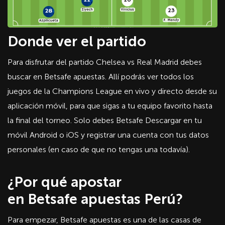
Donde ver el partido
Para disfrutar del partido Chelsea vs Real Madrid debes
buscar en Betsafe apuestas. Allí podrás ver todos los
juegos de la Champions League en vivo y directo desde su
aplicación móvil, para que sigas a tu equipo favorito hasta
la final del torneo. Solo debes Betsafe Descargar en tu
móvil Android o iOS y registrar una cuenta con tus datos
personales (en caso de que no tengas una todavía).
¿Por qué apostar
en Betsafe apuestas Perú?
Para empezar, Betsafe apuestas es una de las casas de