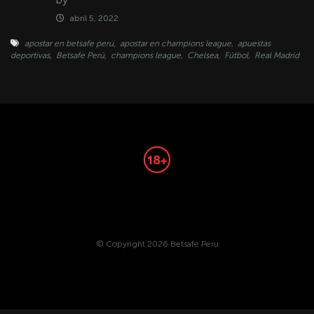
abril 5, 2022
apostar en betsafe peru
,
apostar en champions league
,
apuestas
deportivas
,
Betsafe Perú
,
champions league
,
Chelsea
,
Fútbol
,
Real Madrid
© Copyright 2026 Betsafe Peru