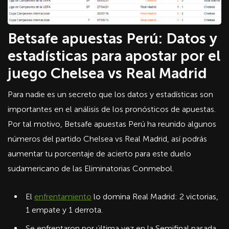
Betsafe apuestas Perú: Datos y
estadísticas para apostar por el
juego Chelsea vs Real Madrid
Para nadie es un secreto que los datos y estadísticas son
importantes en el análisis de los pronósticos de apuestas.
Por tal motivo, Betsafe apuestas Perú ha reunido algunos
números del partido Chelsea vs Real Madrid, así podrás
aumentar tu porcentaje de acierto para este duelo
sudamericano de las Eliminatorias Conmebol.
El
enfrentamiento
lo domina Real Madrid: 2 victorias,
1 empate y 1 derrota.
Se enfrentaron por última vez en la Semifinal pasada