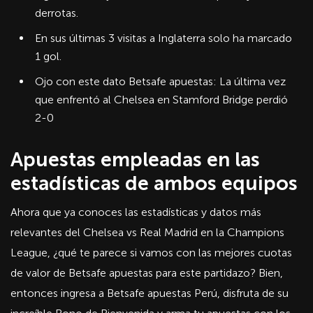
derrotas.
En sus últimas 3 visitas a Inglaterra solo ha marcado
1 gol.
Ojo con este dato Betsafe apuestas: La última vez
que enfrentó al Chelsea en Stamford Bridge perdió
2-0
Apuestas empleadas en las
estadísticas de ambos equipos
Ahora que ya conoces las estadísticas y datos más
relevantes del Chelsea vs Real Madrid en la Champions
League, ¿qué te parece si vamos con las mejores cuotas
de valor de Betsafe apuestas para este partidazo? Bien,
entonces ingresa a Betsafe apuestas Perú, disfruta de su