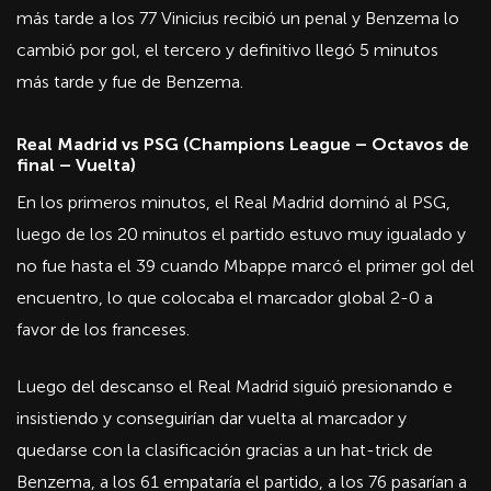
más tarde a los 77 Vinicius recibió un penal y Benzema lo
cambió por gol, el tercero y definitivo llegó 5 minutos
más tarde y fue de Benzema.
Real Madrid vs PSG (Champions League – Octavos de
final – Vuelta)
En los primeros minutos, el Real Madrid dominó al PSG,
luego de los 20 minutos el partido estuvo muy igualado y
no fue hasta el 39 cuando Mbappe marcó el primer gol del
encuentro, lo que colocaba el marcador global 2-0 a
favor de los franceses.
Luego del descanso el Real Madrid siguió presionando e
insistiendo y conseguirían dar vuelta al marcador y
quedarse con la clasificación gracias a un hat-trick de
Benzema, a los 61 empataría el partido, a los 76 pasarían a