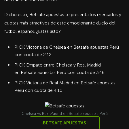
Dicho esto, Betsafe apuestas te presenta los mercados y
cuotas más atractivos de este emocionante duelo del
fútbol español. ¿Estás listo?
PICK Victoria de Chelsea en Betsafe apuestas Perú
con cuota de 2.12
PICK Empate entre Chelsea y Real Madrid
en Betsafe apuestas Perú con cuota de 3.46
PICK Victoria de Real Madrid en Betsafe apuestas
Perú con cuota de 4.10
Chelsea vs Real Madrid en Betsafe apuestas Perú
¡BETSAFE APUESTAS!