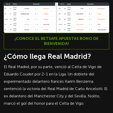
¡CONOCE EL BETSAFE APUESTAS BONO DE
BIENVENIDA!
¿Cómo llega Real Madrid?
El Real Madrid, por su parte, venció al Celta de Vigo de
Eduardo Coudet por 2-1 en la Liga. Un doblete del
experimentado delantero francés Karim Benzema
sentenció la victoria del Real Madrid de Carlo Ancelotti. El
ex delantero del Manchester City y del Sevilla, Nolito,
marcó el gol del honor para el Celta de Vigo.