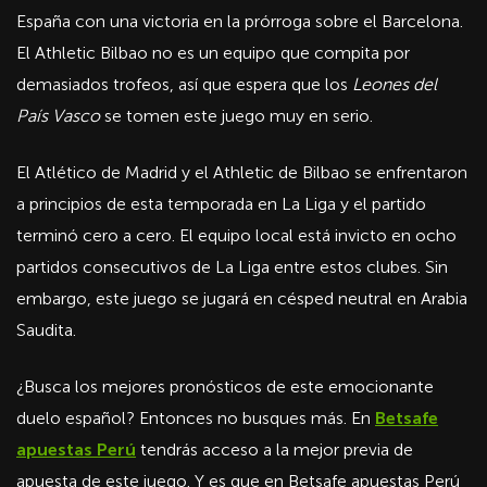
España con una victoria en la prórroga sobre el Barcelona.
El Athletic Bilbao no es un equipo que compita por
demasiados trofeos, así que espera que los
Leones del
País Vasco
se tomen este juego muy en serio.
El Atlético de Madrid y el Athletic de Bilbao se enfrentaron
a principios de esta temporada en La Liga y el partido
terminó cero a cero. El equipo local está invicto en ocho
partidos consecutivos de La Liga entre estos clubes. Sin
embargo, este juego se jugará en césped neutral en Arabia
Saudita.
¿Busca los mejores pronósticos de este emocionante
duelo español? Entonces no busques más. En
Betsafe
apuestas Perú
tendrás acceso a la mejor previa de
apuesta de este juego. Y es que en Betsafe apuestas Perú