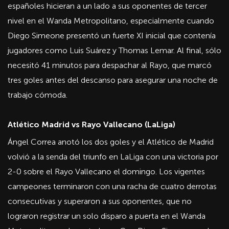
españoles hicieran a un lado a sus oponentes de tercer
nivel en el Wanda Metropolitano, especialmente cuando
Diego Simeone presentó un fuerte XI inicial que contenía
jugadores como Luis Suárez y Thomas Lemar. Al final, sólo
necesitó 41 minutos para despachar al Rayo, que marcó
tres goles antes del descanso para asegurar una noche de
trabajo cómoda.
Atlético Madrid vs Rayo Vallecano (LaLiga)
Ángel Correa anotó los dos goles y el Atlético de Madrid
volvió a la senda del triunfo en LaLiga con una victoria por
2-0 sobre el Rayo Vallecano el domingo. Los vigentes
campeones terminaron con una racha de cuatro derrotas
consecutivas y superaron a sus oponentes, que no
lograron registrar un solo disparo a puerta en el Wanda