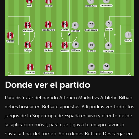
Donde ver el partido
Para disfrutar del partido Atlético Madrid vs Athletic Bilbao
debes buscar en Betsafe apuestas. Allí podrás ver todos los
juegos de la Supercopa de España en vivo y directo desde
su aplicación móvil, para que sigas a tu equipo favorito
hasta la final del torneo. Solo debes Betsafe Descargar en