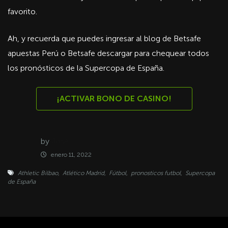
favorito.
Ah, y recuerda que puedes ingresar al blog de Betsafe
apuestas Perú o Betsafe descargar para chequear todos
los pronósticos de la Supercopa de España.
¡ACTIVAR BONO DE CASINO!
by
José
enero 11, 2022
Athletic Bilbao
,
Atlético Madrid
,
Fútbol
,
pronosticos futbol
,
Supercopa
de España