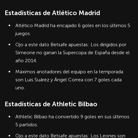
Estadísticas de Atlético Madrid
Atlético Madrid ha encajado 6 goles en los últimos 5
juegos.
Ojo a este dato Betsafe apuestas: Los dirigidos por
Simeone no ganan la Supercopa de España desde el
año 2014.
Máximos anotadores del equipo en la temporada
son Luis Suárez y Ángel Correa con 7 goles cada
uno.
Estadísticas de Athletic Bilbao
Athletic Bilbao ha convertido 9 goles en sus últimos
5 partidos.
Ojo a este dato Betsafe apuestas: Los Leones son