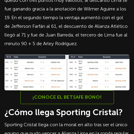
quedó con tres puntos muy valiosos, al descanso Lima se
fue ganando gracia a la anotación de Wilmer Aguirre a los
19. En el segundo tiempo la ventaja aumentó con el gol
de Jefferson Farfán al 61, el descuento de Alianza Atlético
llegó al 71 y fue de Juan Barreda, el tercero de Lima fue al
minuto 90 + 5 de Arley Rodríguez.
¡CONOCE EL BETSAFE BONO!
¿Cómo llega Sporting Cristal?
Sporting Cristal llega con la moral en alto tras ser el único
equipo que pudo vencer a Alianza Lima en la ronda regular,