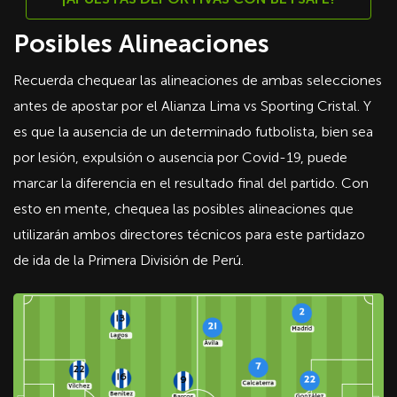
Posibles Alineaciones
Recuerda chequear las alineaciones de ambas selecciones
antes de apostar por el Alianza Lima vs Sporting Cristal. Y
es que la ausencia de un determinado futbolista, bien sea
por lesión, expulsión o ausencia por Covid-19, puede
marcar la diferencia en el resultado final del partido. Con
esto en mente, chequea las posibles alineaciones que
utilizarán ambos directores técnicos para este partidazo
de ida de la Primera División de Perú.