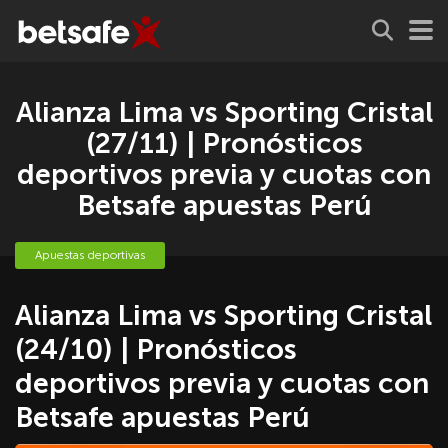
Alianza Lima vs Sporting Cristal
(27/11) | Pronósticos
deportivos previa y cuotas con
Betsafe apuestas Perú
Apuestas deportivas
Alianza Lima vs Sporting Cristal
(24/10) | Pronósticos
deportivos previa y cuotas con
Betsafe apuestas Perú