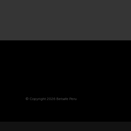
© Copyright 2026 Betsafe Peru