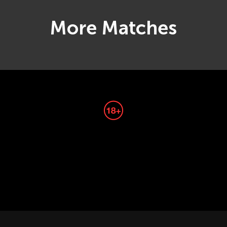
More Matches