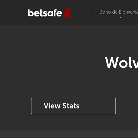
Bono de Bienveni
Wolv
View Stats